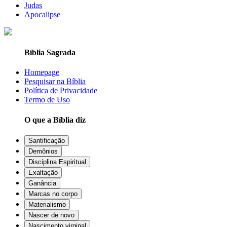
Judas
Apocalipse
Bíblia Sagrada
Homepage
Pesquisar na Bíblia
Política de Privacidade
Termo de Uso
O que a Bíblia diz
Santificação
Demônios
Disciplina Espiritual
Exaltação
Ganância
Marcas no corpo
Materialismo
Nascer de novo
Nascimento virginal