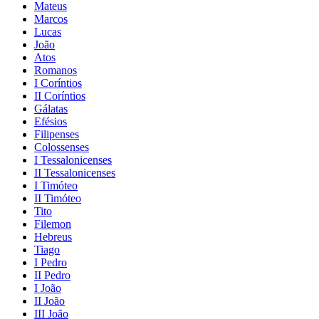
Mateus
Marcos
Lucas
João
Atos
Romanos
I Coríntios
II Coríntios
Gálatas
Efésios
Filipenses
Colossenses
I Tessalonicenses
II Tessalonicenses
I Timóteo
II Timóteo
Tito
Filemon
Hebreus
Tiago
I Pedro
II Pedro
I João
II João
III João