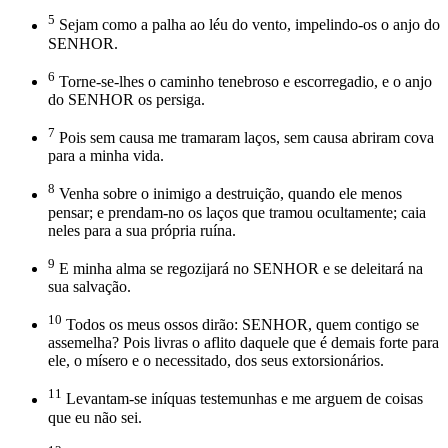
5
Sejam como a palha ao léu do vento, impelindo-os o anjo do
SENHOR.
6
Torne-se-lhes o caminho tenebroso e escorregadio, e o anjo
do SENHOR os persiga.
7
Pois sem causa me tramaram laços, sem causa abriram cova
para a minha vida.
8
Venha sobre o inimigo a destruição, quando ele menos
pensar; e prendam-no os laços que tramou ocultamente; caia
neles para a sua própria ruína.
9
E minha alma se regozijará no SENHOR e se deleitará na
sua salvação.
10
Todos os meus ossos dirão: SENHOR, quem contigo se
assemelha? Pois livras o aflito daquele que é demais forte para
ele, o mísero e o necessitado, dos seus extorsionários.
11
Levantam-se iníquas testemunhas e me arguem de coisas
que eu não sei.