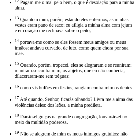
12
Pagam-me o mal pelo bem, o que é desolação para a minha
alma.
13
Quanto a mim, porém, estando eles enfermos, as minhas
vestes eram pano de saco; eu afligia a minha alma com jejum
e em oração me reclinava sobre o peito,
14
portava-me como se eles fossem meus amigos ou meus
irmãos; andava curvado, de luto, como quem chora por sua
mãe.
15
Quando, porém, tropecei, eles se alegraram e se reuniram;
reuniram-se contra mim; os abjetos, que eu não conhecia,
dilaceraram-me sem tréguas;
16
como vis bufões em festins, rangiam contra mim os dentes.
17
Até quando, Senhor, ficarás olhando? Livra-me a alma das
violências deles; dos leões, a minha predileta.
18
Dar-te-ei graças na grande congregação, louvar-te-ei no
meio da multidão poderosa.
19
Não se alegrem de mim os meus inimigos gratuitos; não