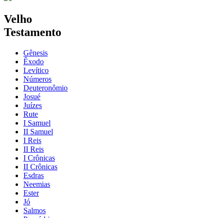
Velho
Testamento
Gênesis
Êxodo
Levítico
Números
Deuteronômio
Josué
Juízes
Rute
I Samuel
II Samuel
I Reis
II Reis
I Crônicas
II Crônicas
Esdras
Neemias
Ester
Jó
Salmos