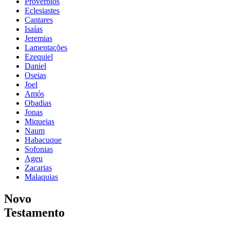
Provérbios
Eclesiastes
Cantares
Isaías
Jeremias
Lamentações
Ezequiel
Daniel
Oseias
Joel
Amós
Obadias
Jonas
Miqueias
Naum
Habacuque
Sofonias
Ageu
Zacarias
Malaquias
Novo
Testamento