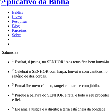
Bíblias
Livros
Pesquisar
Blog
Parceiros
Sobre
Salmos 33
1
Exultai, ó justos, no SENHOR! Aos retos fica bem louvá-lo.
2
Celebrai o SENHOR com harpa, louvai-o com cânticos no
saltério de dez cordas.
3
Entoai-lhe novo cântico, tangei com arte e com júbilo.
4
Porque a palavra do SENHOR é reta, e todo o seu proceder
é fiel.
5
Ele ama a justiça e o direito; a terra está cheia da bondade