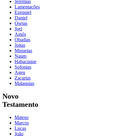
Jeremias
Lamentações
Ezequiel
Daniel
Oseias
Joel
Amós
Obadias
Jonas
Miqueias
Naum
Habacuque
Sofonias
Ageu
Zacarias
Malaquias
Novo
Testamento
Mateus
Marcos
Lucas
João