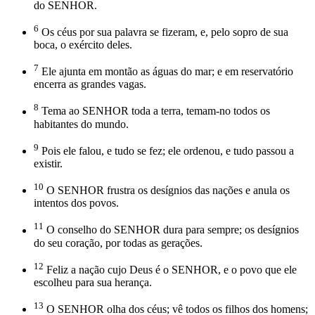
do SENHOR.
6
Os céus por sua palavra se fizeram, e, pelo sopro de sua
boca, o exército deles.
7
Ele ajunta em montão as águas do mar; e em reservatório
encerra as grandes vagas.
8
Tema ao SENHOR toda a terra, temam-no todos os
habitantes do mundo.
9
Pois ele falou, e tudo se fez; ele ordenou, e tudo passou a
existir.
10
O SENHOR frustra os desígnios das nações e anula os
intentos dos povos.
11
O conselho do SENHOR dura para sempre; os desígnios
do seu coração, por todas as gerações.
12
Feliz a nação cujo Deus é o SENHOR, e o povo que ele
escolheu para sua herança.
13
O SENHOR olha dos céus; vê todos os filhos dos homens;