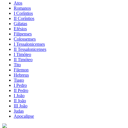
Atos
Romanos
I Coríntios
II Coríntios
Gálatas
Efésios
Filipenses
Colossenses
I Tessalonicenses
II Tessalonicenses
I Timóteo
II Timóteo
Tito
Filemon
Hebreus
Tiago
I Pedro
II Pedro
I João
II João
III João
Judas
Apocalipse