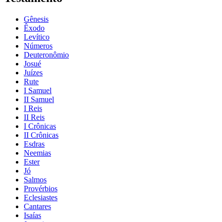
Gênesis
Êxodo
Levítico
Números
Deuteronômio
Josué
Juízes
Rute
I Samuel
II Samuel
I Reis
II Reis
I Crônicas
II Crônicas
Esdras
Neemias
Ester
Jó
Salmos
Provérbios
Eclesiastes
Cantares
Isaías