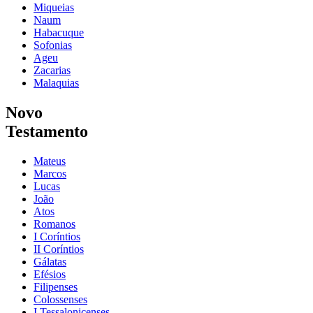
Miqueias
Naum
Habacuque
Sofonias
Ageu
Zacarias
Malaquias
Novo
Testamento
Mateus
Marcos
Lucas
João
Atos
Romanos
I Coríntios
II Coríntios
Gálatas
Efésios
Filipenses
Colossenses
I Tessalonicenses