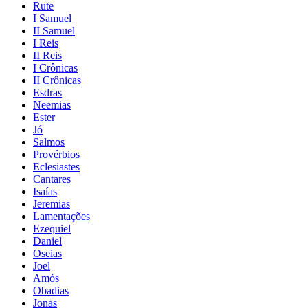
Rute
I Samuel
II Samuel
I Reis
II Reis
I Crônicas
II Crônicas
Esdras
Neemias
Ester
Jó
Salmos
Provérbios
Eclesiastes
Cantares
Isaías
Jeremias
Lamentações
Ezequiel
Daniel
Oseias
Joel
Amós
Obadias
Jonas