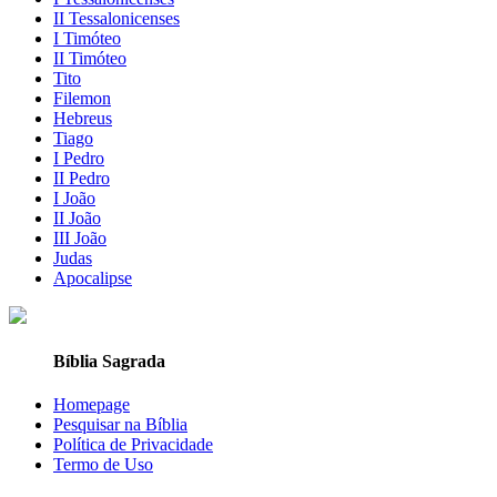
II Tessalonicenses
I Timóteo
II Timóteo
Tito
Filemon
Hebreus
Tiago
I Pedro
II Pedro
I João
II João
III João
Judas
Apocalipse
Bíblia Sagrada
Homepage
Pesquisar na Bíblia
Política de Privacidade
Termo de Uso