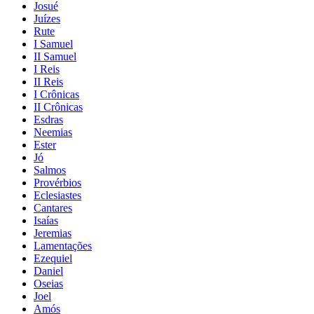
Josué
Juízes
Rute
I Samuel
II Samuel
I Reis
II Reis
I Crônicas
II Crônicas
Esdras
Neemias
Ester
Jó
Salmos
Provérbios
Eclesiastes
Cantares
Isaías
Jeremias
Lamentações
Ezequiel
Daniel
Oseias
Joel
Amós