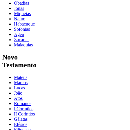
Obadias
Jonas
Miqueias
Naum
Habacuque
Sofonias
Ageu
Zacarias
Malaquias
Novo
Testamento
Mateus
Marcos
Lucas
João
Atos
Romanos
I Coríntios
II Coríntios
Gálatas
Efésios
Filipenses