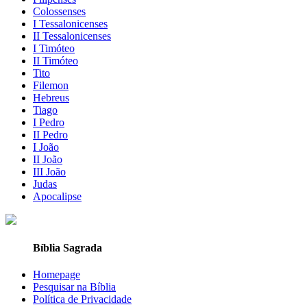
Colossenses
I Tessalonicenses
II Tessalonicenses
I Timóteo
II Timóteo
Tito
Filemon
Hebreus
Tiago
I Pedro
II Pedro
I João
II João
III João
Judas
Apocalipse
Bíblia Sagrada
Homepage
Pesquisar na Bíblia
Política de Privacidade