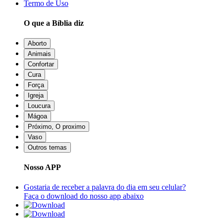
Termo de Uso
O que a Bíblia diz
Aborto
Animais
Confortar
Cura
Força
Igreja
Loucura
Mágoa
Próximo, O proximo
Vaso
Outros temas
Nosso APP
Gostaria de receber a palavra do dia em seu celular?
Faça o download do nosso app abaixo