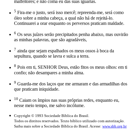
malfeitores; e não coma eu das suas iguarias.
5
Fira-me o justo, será isso mercê; repreenda-me, será como
óleo sobre a minha cabeça, a qual não há de rejeitá-lo.
Continuarei a orar enquanto os perversos praticam maldade.
6
Os seus juízes serão precipitados penha abaixo, mas ouvirão
as minhas palavras, que são agradáveis,
7
ainda que sejam espalhados os meus ossos à boca da
sepultura, quando se lavra e sulca a terra.
8
Pois em ti, SENHOR Deus, estão fitos os meus olhos: em ti
confio; não desampares a minha alma.
9
Guarda-me dos laços que me armaram e das armadilhas dos
que praticam iniquidade.
10
Caiam os ímpios nas suas próprias redes, enquanto eu,
nesse meio tempo, me salvo incólume.
Copyright © 1993 Sociedade Bíblica do Brasil.
Todos os direitos reservados. Texto bíblico utilizado com autorização.
Saiba mais sobre a Sociedade Bíblica do Brasil. Acesse:
www.sbb.org.br