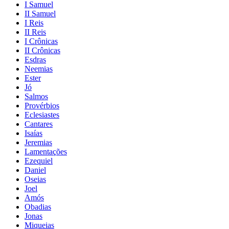
I Samuel
II Samuel
I Reis
II Reis
I Crônicas
II Crônicas
Esdras
Neemias
Ester
Jó
Salmos
Provérbios
Eclesiastes
Cantares
Isaías
Jeremias
Lamentações
Ezequiel
Daniel
Oseias
Joel
Amós
Obadias
Jonas
Miqueias