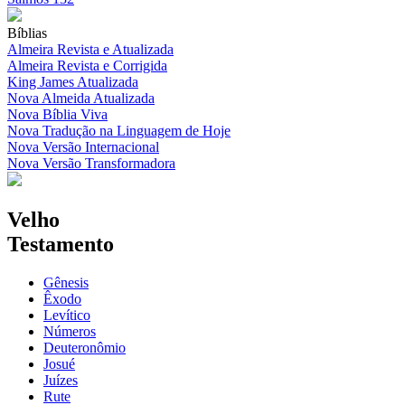
Bíblias
Almeira Revista e Atualizada
Almeira Revista e Corrigida
King James Atualizada
Nova Almeida Atualizada
Nova Bíblia Viva
Nova Tradução na Linguagem de Hoje
Nova Versão Internacional
Nova Versão Transformadora
Velho
Testamento
Gênesis
Êxodo
Levítico
Números
Deuteronômio
Josué
Juízes
Rute