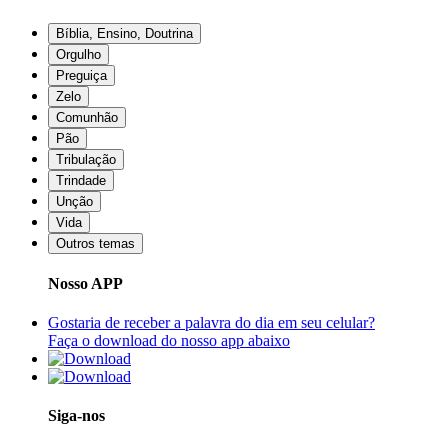
Bíblia, Ensino, Doutrina
Orgulho
Preguiça
Zelo
Comunhão
Pão
Tribulação
Trindade
Unção
Vida
Outros temas
Nosso APP
Gostaria de receber a palavra do dia em seu celular?
Faça o download do nosso app abaixo
Siga-nos