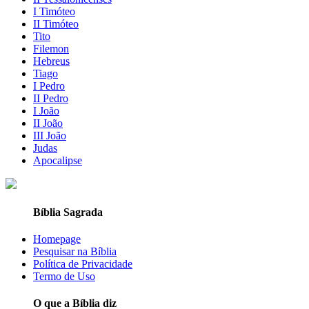
I Timóteo
II Timóteo
Tito
Filemon
Hebreus
Tiago
I Pedro
II Pedro
I João
II João
III João
Judas
Apocalipse
Bíblia Sagrada
Homepage
Pesquisar na Bíblia
Política de Privacidade
Termo de Uso
O que a Bíblia diz