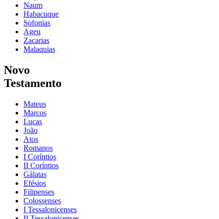
Naum
Habacuque
Sofonias
Ageu
Zacarias
Malaquias
Novo
Testamento
Mateus
Marcos
Lucas
João
Atos
Romanos
I Coríntios
II Coríntios
Gálatas
Efésios
Filipenses
Colossenses
I Tessalonicenses
II Tessalonicenses