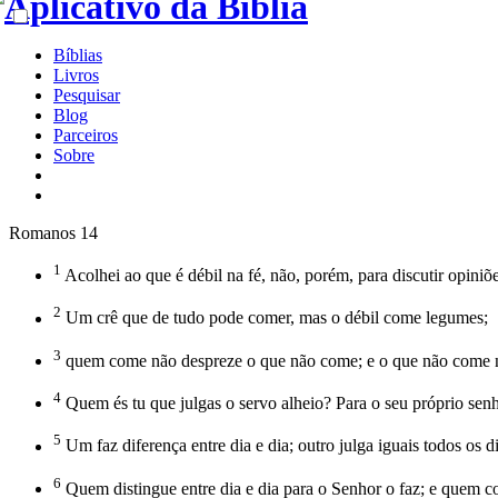
Bíblias
Livros
Pesquisar
Blog
Parceiros
Sobre
Romanos 14
1
Acolhei ao que é débil na fé, não, porém, para discutir opiniõe
2
Um crê que de tudo pode comer, mas o débil come legumes;
3
quem come não despreze o que não come; e o que não come n
4
Quem és tu que julgas o servo alheio? Para o seu próprio senh
5
Um faz diferença entre dia e dia; outro julga iguais todos os
6
Quem distingue entre dia e dia para o Senhor o faz; e quem 