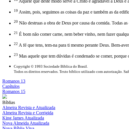
Aquele que deste modo serve a Cristo é agradável a Deus e
19
Assim, pois, seguimos as coisas da paz e também as da edifi
20
Não destruas a obra de Deus por causa da comida. Todas as
21
É bom não comer carne, nem beber vinho, nem fazer qualquer
22
A fé que tens, tem-na para ti mesmo perante Deus. Bem-aven
23
Mas aquele que tem dúvidas é condenado se comer, porque o 
Copyright © 1993 Sociedade Bíblica do Brasil.
Todos os direitos reservados. Texto bíblico utilizado com autorização. Sa
Romanos 13
Capítulos
Romanos 15
Bíblias
Almeira Revista e Atualizada
Almeira Revista e Corrigida
King James Atualizada
Nova Almeida Atualizada
Nova Bíblia Viva