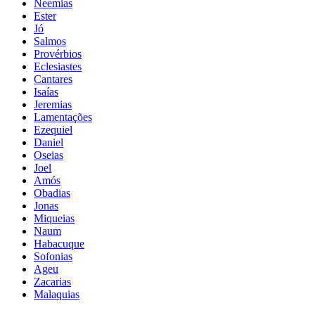
Neemias
Ester
Jó
Salmos
Provérbios
Eclesiastes
Cantares
Isaías
Jeremias
Lamentações
Ezequiel
Daniel
Oseias
Joel
Amós
Obadias
Jonas
Miqueias
Naum
Habacuque
Sofonias
Ageu
Zacarias
Malaquias