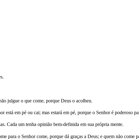
s.
ão julgue o que come, porque Deus o acolheu.
or está em pé ou cai; mas estará em pé, porque o Senhor é poderoso par
 dias. Cada um tenha opinião bem-definida em sua própria mente.
come para o Senhor come, porque dá graças a Deus; e quem não come p