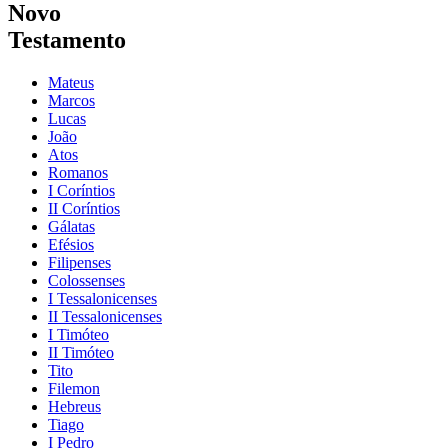
Novo
Testamento
Mateus
Marcos
Lucas
João
Atos
Romanos
I Coríntios
II Coríntios
Gálatas
Efésios
Filipenses
Colossenses
I Tessalonicenses
II Tessalonicenses
I Timóteo
II Timóteo
Tito
Filemon
Hebreus
Tiago
I Pedro