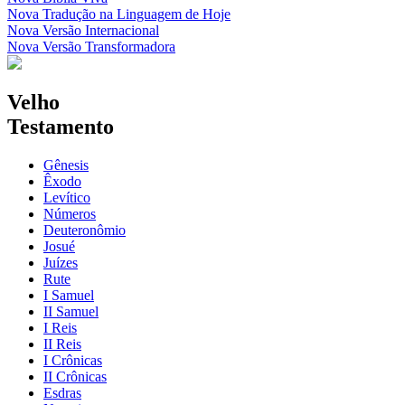
Nova Tradução na Linguagem de Hoje
Nova Versão Internacional
Nova Versão Transformadora
Velho
Testamento
Gênesis
Êxodo
Levítico
Números
Deuteronômio
Josué
Juízes
Rute
I Samuel
II Samuel
I Reis
II Reis
I Crônicas
II Crônicas
Esdras