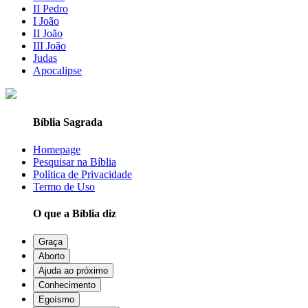
II Pedro
I João
II João
III João
Judas
Apocalipse
Bíblia Sagrada
Homepage
Pesquisar na Bíblia
Política de Privacidade
Termo de Uso
O que a Bíblia diz
Graça
Aborto
Ajuda ao próximo
Conhecimento
Egoísmo