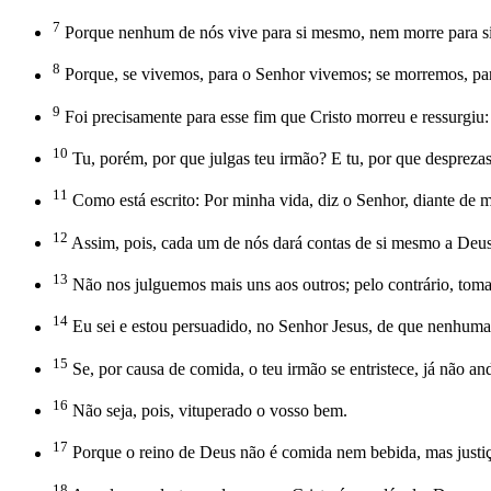
7
Porque nenhum de nós vive para si mesmo, nem morre para si
8
Porque, se vivemos, para o Senhor vivemos; se morremos, pa
9
Foi precisamente para esse fim que Cristo morreu e ressurgiu:
10
Tu, porém, por que julgas teu irmão? E tu, por que despreza
11
Como está escrito: Por minha vida, diz o Senhor, diante de m
12
Assim, pois, cada um de nós dará contas de si mesmo a Deus
13
Não nos julguemos mais uns aos outros; pelo contrário, toma
14
Eu sei e estou persuadido, no Senhor Jesus, de que nenhuma 
15
Se, por causa de comida, o teu irmão se entristece, já não a
16
Não seja, pois, vituperado o vosso bem.
17
Porque o reino de Deus não é comida nem bebida, mas justiça,
18