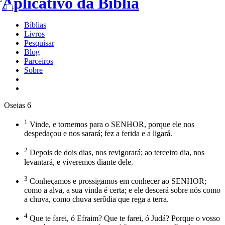
Bíblias
Livros
Pesquisar
Blog
Parceiros
Sobre
Oseias 6
1
Vinde, e tornemos para o SENHOR, porque ele nos
despedaçou e nos sarará; fez a ferida e a ligará.
2
Depois de dois dias, nos revigorará; ao terceiro dia, nos
levantará, e viveremos diante dele.
3
Conheçamos e prossigamos em conhecer ao SENHOR;
como a alva, a sua vinda é certa; e ele descerá sobre nós como
a chuva, como chuva serôdia que rega a terra.
4
Que te farei, ó Efraim? Que te farei, ó Judá? Porque o vosso