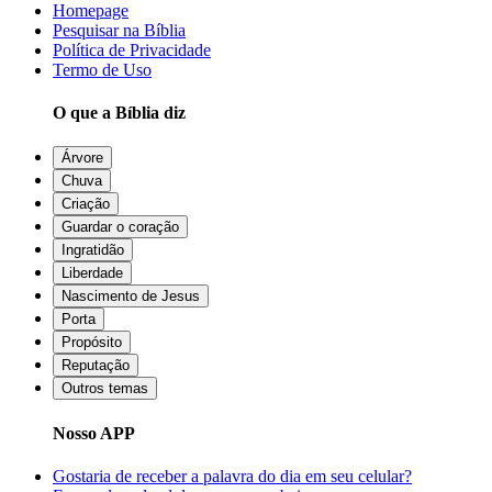
Homepage
Pesquisar na Bíblia
Política de Privacidade
Termo de Uso
O que a Bíblia diz
Árvore
Chuva
Criação
Guardar o coração
Ingratidão
Liberdade
Nascimento de Jesus
Porta
Propósito
Reputação
Outros temas
Nosso APP
Gostaria de receber a palavra do dia em seu celular?