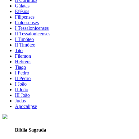
II Coríntios
Gálatas
Efésios
Filipenses
Colossenses
I Tessalonicenses
II Tessalonicenses
I Timóteo
II Timóteo
Tito
Filemon
Hebreus
Tiago
I Pedro
II Pedro
I João
II João
III João
Judas
Apocalipse
Bíblia Sagrada