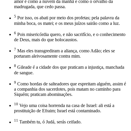
amor é como a nuvem da manhã e como o orvalho da
madrugada, que cedo passa.
5
Por isso, os abati por meio dos profetas; pela palavra da
minha boca, os matei; e os meus juízos sairão como a luz.
6
Pois misericórdia quero, e não sacrifício, e o conhecimento
de Deus, mais do que holocaustos.
7
Mas eles transgrediram a aliança, como Adão; eles se
portaram aleivosamente contra mim.
8
Gileade é a cidade dos que praticam a injustiça, manchada
de sangue.
9
Como hordas de salteadores que espreitam alguém, assim é
a companhia dos sacerdotes, pois matam no caminho para
Siquém; praticam abominações.
10
Vejo uma coisa horrenda na casa de Israel: ali está a
prostituição de Efraim; Israel está contaminado.
11
Também tu, ó Judá, serás ceifado.