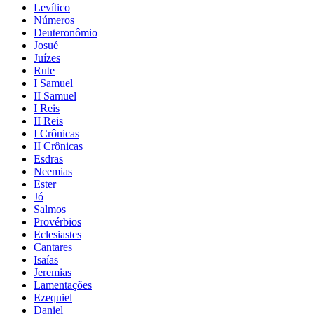
Levítico
Números
Deuteronômio
Josué
Juízes
Rute
I Samuel
II Samuel
I Reis
II Reis
I Crônicas
II Crônicas
Esdras
Neemias
Ester
Jó
Salmos
Provérbios
Eclesiastes
Cantares
Isaías
Jeremias
Lamentações
Ezequiel
Daniel