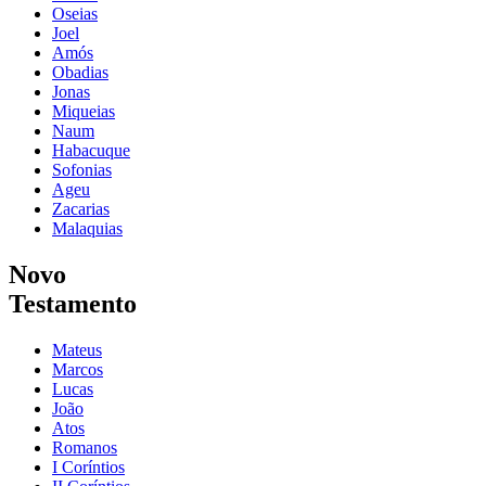
Oseias
Joel
Amós
Obadias
Jonas
Miqueias
Naum
Habacuque
Sofonias
Ageu
Zacarias
Malaquias
Novo
Testamento
Mateus
Marcos
Lucas
João
Atos
Romanos
I Coríntios