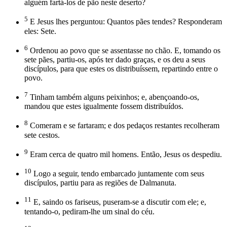
alguém fartá-los de pão neste deserto?
5
E Jesus lhes perguntou: Quantos pães tendes? Responderam
eles: Sete.
6
Ordenou ao povo que se assentasse no chão. E, tomando os
sete pães, partiu-os, após ter dado graças, e os deu a seus
discípulos, para que estes os distribuíssem, repartindo entre o
povo.
7
Tinham também alguns peixinhos; e, abençoando-os,
mandou que estes igualmente fossem distribuídos.
8
Comeram e se fartaram; e dos pedaços restantes recolheram
sete cestos.
9
Eram cerca de quatro mil homens. Então, Jesus os despediu.
10
Logo a seguir, tendo embarcado juntamente com seus
discípulos, partiu para as regiões de Dalmanuta.
11
E, saindo os fariseus, puseram-se a discutir com ele; e,
tentando-o, pediram-lhe um sinal do céu.