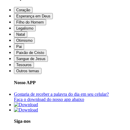
Coração
Esperança em Deus
Filho do Homem
Legalismo
Natal
Otimismo
Pai
Paixão de Cristo
Sangue de Jesus
Tesouros
Outros temas
Nosso APP
Gostaria de receber a palavra do dia em seu celular?
Faça o download do nosso app abaixo
Siga-nos