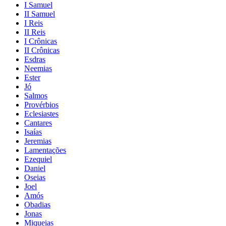
I Samuel
II Samuel
I Reis
II Reis
I Crônicas
II Crônicas
Esdras
Neemias
Ester
Jó
Salmos
Provérbios
Eclesiastes
Cantares
Isaías
Jeremias
Lamentações
Ezequiel
Daniel
Oseias
Joel
Amós
Obadias
Jonas
Miqueias