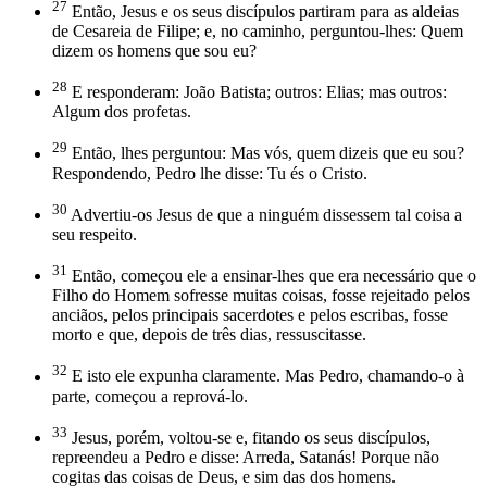
27
Então, Jesus e os seus discípulos partiram para as aldeias
de Cesareia de Filipe; e, no caminho, perguntou-lhes: Quem
dizem os homens que sou eu?
28
E responderam: João Batista; outros: Elias; mas outros:
Algum dos profetas.
29
Então, lhes perguntou: Mas vós, quem dizeis que eu sou?
Respondendo, Pedro lhe disse: Tu és o Cristo.
30
Advertiu-os Jesus de que a ninguém dissessem tal coisa a
seu respeito.
31
Então, começou ele a ensinar-lhes que era necessário que o
Filho do Homem sofresse muitas coisas, fosse rejeitado pelos
anciãos, pelos principais sacerdotes e pelos escribas, fosse
morto e que, depois de três dias, ressuscitasse.
32
E isto ele expunha claramente. Mas Pedro, chamando-o à
parte, começou a reprová-lo.
33
Jesus, porém, voltou-se e, fitando os seus discípulos,
repreendeu a Pedro e disse: Arreda, Satanás! Porque não
cogitas das coisas de Deus, e sim das dos homens.