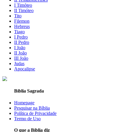
I Timóteo
II Timóteo
Tito
Filemon
Hebreus
Tiago
I Pedro
II Pedro
I João
II João
III João
Judas
Apocalipse
Bíblia Sagrada
Homepage
Pesquisar na Bíblia
Política de Privacidade
Termo de Uso
O que a Bíblia diz