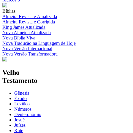
Bíblias
Almeira Revista e Atualizada
Almeira Revista e Corrigida
King James Atualizada
Nova Almeida Atualizada
Nova Bíblia Viva
Nova Tradução na Linguagem de Hoje
Nova Versão Internacional
Nova Versão Transformadora
Velho
Testamento
Gênesis
Êxodo
Levítico
Números
Deuteronômio
Josué
Juízes
Rute