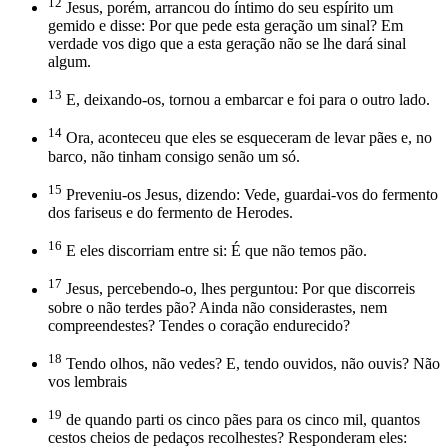
12
Jesus, porém, arrancou do íntimo do seu espírito um
gemido e disse: Por que pede esta geração um sinal? Em
verdade vos digo que a esta geração não se lhe dará sinal
algum.
13
E, deixando-os, tornou a embarcar e foi para o outro lado.
14
Ora, aconteceu que eles se esqueceram de levar pães e, no
barco, não tinham consigo senão um só.
15
Preveniu-os Jesus, dizendo: Vede, guardai-vos do fermento
dos fariseus e do fermento de Herodes.
16
E eles discorriam entre si: É que não temos pão.
17
Jesus, percebendo-o, lhes perguntou: Por que discorreis
sobre o não terdes pão? Ainda não considerastes, nem
compreendestes? Tendes o coração endurecido?
18
Tendo olhos, não vedes? E, tendo ouvidos, não ouvis? Não
vos lembrais
19
de quando parti os cinco pães para os cinco mil, quantos
cestos cheios de pedaços recolhestes? Responderam eles: