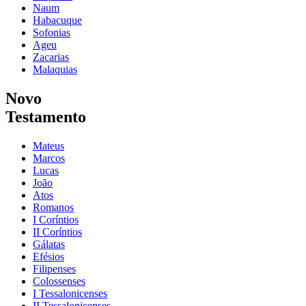
Naum
Habacuque
Sofonias
Ageu
Zacarias
Malaquias
Novo
Testamento
Mateus
Marcos
Lucas
João
Atos
Romanos
I Coríntios
II Coríntios
Gálatas
Efésios
Filipenses
Colossenses
I Tessalonicenses
II Tessalonicenses