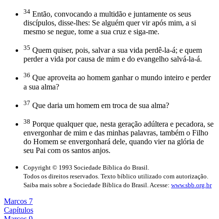
34
Então, convocando a multidão e juntamente os seus
discípulos, disse-lhes: Se alguém quer vir após mim, a si
mesmo se negue, tome a sua cruz e siga-me.
35
Quem quiser, pois, salvar a sua vida perdê-la-á; e quem
perder a vida por causa de mim e do evangelho salvá-la-á.
36
Que aproveita ao homem ganhar o mundo inteiro e perder
a sua alma?
37
Que daria um homem em troca de sua alma?
38
Porque qualquer que, nesta geração adúltera e pecadora, se
envergonhar de mim e das minhas palavras, também o Filho
do Homem se envergonhará dele, quando vier na glória de
seu Pai com os santos anjos.
Copyright © 1993 Sociedade Bíblica do Brasil.
Todos os direitos reservados. Texto bíblico utilizado com autorização.
Saiba mais sobre a Sociedade Bíblica do Brasil. Acesse:
www.sbb.org.br
Marcos 7
Capítulos
Marcos 9