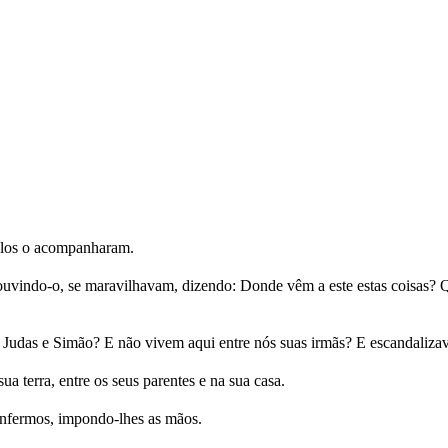
ípulos o acompanharam.
uvindo-o, se maravilhavam, dizendo: Donde vêm a este estas coisas? Qu
é, Judas e Simão? E não vivem aqui entre nós suas irmãs? E escandaliza
a terra, entre os seus parentes e na sua casa.
enfermos, impondo-lhes as mãos.