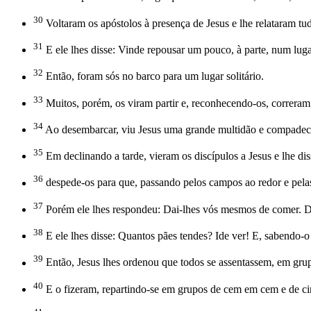
30
Voltaram os apóstolos à presença de Jesus e lhe relataram tu
31
E ele lhes disse: Vinde repousar um pouco, à parte, num lug
32
Então, foram sós no barco para um lugar solitário.
33
Muitos, porém, os viram partir e, reconhecendo-os, correram p
34
Ao desembarcar, viu Jesus uma grande multidão e compadeceu
35
Em declinando a tarde, vieram os discípulos a Jesus e lhe dis
36
despede-os para que, passando pelos campos ao redor e pelas
37
Porém ele lhes respondeu: Dai-lhes vós mesmos de comer. Di
38
E ele lhes disse: Quantos pães tendes? Ide ver! E, sabendo-o
39
Então, Jesus lhes ordenou que todos se assentassem, em grup
40
E o fizeram, repartindo-se em grupos de cem em cem e de c