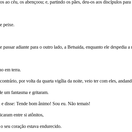
s ao céu, os abençoou; e, partindo os pães, deu-os aos discípulos para 
e peixe.
 passar adiante para o outro lado, a Betsaida, enquanto ele despedia a 
ho em terra.
ntrário, por volta da quarta vigília da noite, veio ter com eles, andand
de um fantasma e gritaram.
ou e disse: Tende bom ânimo! Sou eu. Não temais!
caram entre si atônitos,
o seu coração estava endurecido.