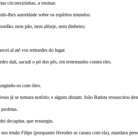
as circunvizinhas, a ensinar.
do-lhes autoridade sobre os espíritos imundos.
ordão; nem pão, nem alforje, nem dinheiro;
i aí até vos retirardes do lugar.
es dali, sacudi o pó dos pés, em testemunho contra eles.
ungindo-os com óleo.
s já se tornara notório; e alguns diziam: João Batista ressuscitou dent
 profetas.
ei decapitar, que ressurgiu.
u irmão Filipe (porquanto Herodes se casara com ela), mandara prende