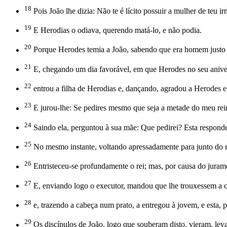
18
Pois João lhe dizia: Não te é lícito possuir a mulher de teu i
19
E Herodias o odiava, querendo matá-lo, e não podia.
20
Porque Herodes temia a João, sabendo que era homem justo e
21
E, chegando um dia favorável, em que Herodes no seu aniversár
22
entrou a filha de Herodias e, dançando, agradou a Herodes e a
23
E jurou-lhe: Se pedires mesmo que seja a metade do meu reino
24
Saindo ela, perguntou à sua mãe: Que pedirei? Esta responde
25
No mesmo instante, voltando apressadamente para junto do r
26
Entristeceu-se profundamente o rei; mas, por causa do juram
27
E, enviando logo o executor, mandou que lhe trouxessem a ca
28
e, trazendo a cabeça num prato, a entregou à jovem, e esta, p
29
Os discípulos de João, logo que souberam disto, vieram, lev