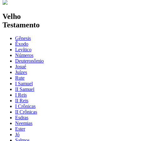
Velho
Testamento
Gênesis
Êxodo
Levítico
Números
Deuteronômio
Josué
Juízes
Rute
I Samuel
II Samuel
I Reis
II Reis
I Crônicas
II Crônicas
Esdras
Neemias
Ester
Jó
Salmos