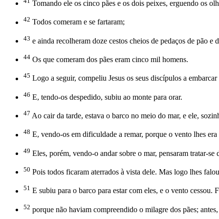
41
Tomando ele os cinco pães e os dois peixes, erguendo os olho
42
Todos comeram e se fartaram;
43
e ainda recolheram doze cestos cheios de pedaços de pão e d
44
Os que comeram dos pães eram cinco mil homens.
45
Logo a seguir, compeliu Jesus os seus discípulos a embarcar e
46
E, tendo-os despedido, subiu ao monte para orar.
47
Ao cair da tarde, estava o barco no meio do mar, e ele, sozin
48
E, vendo-os em dificuldade a remar, porque o vento lhes era co
49
Eles, porém, vendo-o andar sobre o mar, pensaram tratar-se 
50
Pois todos ficaram aterrados à vista dele. Mas logo lhes fal
51
E subiu para o barco para estar com eles, e o vento cessou. Fi
52
porque não haviam compreendido o milagre dos pães; antes, 