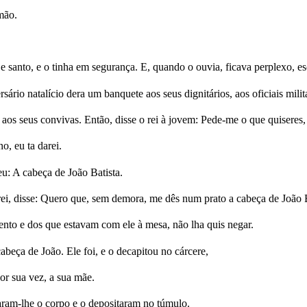
rmão.
 santo, e o tinha em segurança. E, quando o ouvia, ficava perplexo, e
io natalício dera um banquete aos seus dignitários, aos oficiais militar
os seus convivas. Então, disse o rei à jovem: Pede-me o que quiseres, 
, eu ta darei.
u: A cabeça de João Batista.
ei, disse: Quero que, sem demora, me dês num prato a cabeça de João B
ento e dos que estavam com ele à mesa, não lha quis negar.
beça de João. Ele foi, e o decapitou no cárcere,
or sua vez, a sua mãe.
aram-lhe o corpo e o depositaram no túmulo.