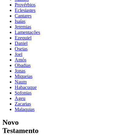
Provérbios
Eclesiastes
Cantares
Isaías
Jeremias
Lamentações
Ezequiel
Daniel
Oseias
Joel
Amós
Obadias
Jonas
Miqueias
Naum
Habacuque
Sofonias
Ageu
Zacarias
Malaquias
Novo
Testamento