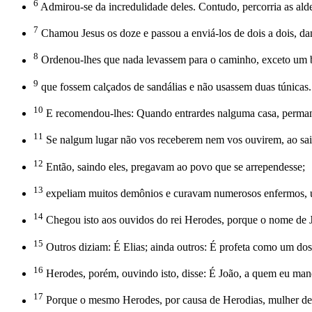
6
Admirou-se da incredulidade deles. Contudo, percorria as aldei
7
Chamou Jesus os doze e passou a enviá-los de dois a dois, dan
8
Ordenou-lhes que nada levassem para o caminho, exceto um b
9
que fossem calçados de sandálias e não usassem duas túnicas.
10
E recomendou-lhes: Quando entrardes nalguma casa, permanece
11
Se nalgum lugar não vos receberem nem vos ouvirem, ao saird
12
Então, saindo eles, pregavam ao povo que se arrependesse;
13
expeliam muitos demônios e curavam numerosos enfermos, 
14
Chegou isto aos ouvidos do rei Herodes, porque o nome de Jesu
15
Outros diziam: É Elias; ainda outros: É profeta como um dos
16
Herodes, porém, ouvindo isto, disse: É João, a quem eu mand
17
Porque o mesmo Herodes, por causa de Herodias, mulher de se