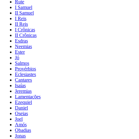
Rute
I Samuel
II Samuel
I Reis
II Reis
I Crônicas
II Crônicas
Esdras
Neemias
Ester
Jó
Salmos
Provérbios
Eclesiastes
Cantares
Isaías
Jeremias
Lamentações
Ezequiel
Daniel
Oseias
Joel
Amós
Obadias
Jonas