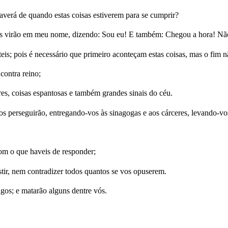
averá de quando estas coisas estiverem para se cumprir?
s virão em meu nome, dizendo: Sou eu! E também: Chegou a hora! Não 
is; pois é necessário que primeiro aconteçam estas coisas, mas o fim n
contra reino;
es, coisas espantosas e também grandes sinais do céu.
vos perseguirão, entregando-vos às sinagogas e aos cárceres, levando-v
om o que haveis de responder;
tir, nem contradizer todos quantos se vos opuserem.
igos; e matarão alguns dentre vós.