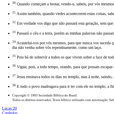
30
Quando começam a brotar, vendo-o, sabeis, por vós mesmos,
31
Assim também, quando virdes acontecerem estas coisas, sabe
32
Em verdade vos digo que não passará esta geração, sem que 
33
Passará o céu e a terra, porém as minhas palavras não passar
34
Acautelai-vos por vós mesmos, para que nunca vos suceda qu
dia não venha sobre vós repentinamente, como um laço.
35
Pois há de sobrevir a todos os que vivem sobre a face de toda
36
Vigiai, pois, a todo tempo, orando, para que possais escapar
37
Jesus ensinava todos os dias no templo, mas à noite, saindo,
38
E todo o povo madrugava para ir ter com ele no templo, a fi
Copyright © 1993 Sociedade Bíblica do Brasil.
Todos os direitos reservados. Texto bíblico utilizado com autorização. Sa
Lucas 20
Capítulos