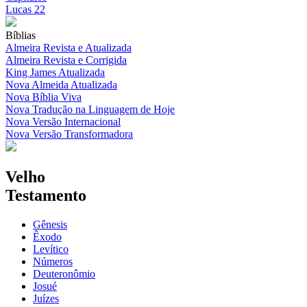
Lucas 22
Bíblias
Almeira Revista e Atualizada
Almeira Revista e Corrigida
King James Atualizada
Nova Almeida Atualizada
Nova Bíblia Viva
Nova Tradução na Linguagem de Hoje
Nova Versão Internacional
Nova Versão Transformadora
Velho
Testamento
Gênesis
Êxodo
Levítico
Números
Deuteronômio
Josué
Juízes