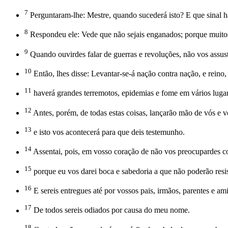
7
Perguntaram-lhe: Mestre, quando sucederá isto? E que sinal h
8
Respondeu ele: Vede que não sejais enganados; porque muito
9
Quando ouvirdes falar de guerras e revoluções, não vos assuste
10
Então, lhes disse: Levantar-se-á nação contra nação, e reino, 
11
haverá grandes terremotos, epidemias e fome em vários lugar
12
Antes, porém, de todas estas coisas, lançarão mão de vós e 
13
e isto vos acontecerá para que deis testemunho.
14
Assentai, pois, em vosso coração de não vos preocupardes c
15
porque eu vos darei boca e sabedoria a que não poderão resis
16
E sereis entregues até por vossos pais, irmãos, parentes e am
17
De todos sereis odiados por causa do meu nome.
18