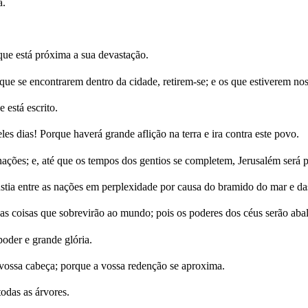
a.
que está próxima a sua devastação.
que se encontrarem dentro da cidade, retirem-se; e os que estiverem no
 está escrito.
 dias! Porque haverá grande aflição na terra e ira contra este povo.
nações; e, até que os tempos dos gentios se completem, Jerusalém será p
ngústia entre as nações em perplexidade por causa do bramido do mar e da
as coisas que sobrevirão ao mundo; pois os poderes dos céus serão aba
der e grande glória.
 vossa cabeça; porque a vossa redenção se aproxima.
odas as árvores.