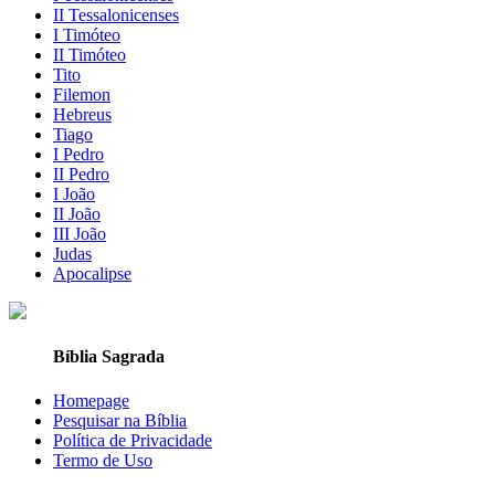
II Tessalonicenses
I Timóteo
II Timóteo
Tito
Filemon
Hebreus
Tiago
I Pedro
II Pedro
I João
II João
III João
Judas
Apocalipse
Bíblia Sagrada
Homepage
Pesquisar na Bíblia
Política de Privacidade
Termo de Uso