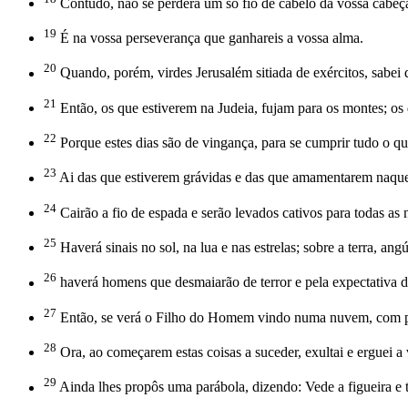
Contudo, não se perderá um só fio de cabelo da vossa cabeç
19
É na vossa perseverança que ganhareis a vossa alma.
20
Quando, porém, virdes Jerusalém sitiada de exércitos, sabei 
21
Então, os que estiverem na Judeia, fujam para os montes; os 
22
Porque estes dias são de vingança, para se cumprir tudo o que
23
Ai das que estiverem grávidas e das que amamentarem naqueles
24
Cairão a fio de espada e serão levados cativos para todas as 
25
Haverá sinais no sol, na lua e nas estrelas; sobre a terra, a
26
haverá homens que desmaiarão de terror e pela expectativa d
27
Então, se verá o Filho do Homem vindo numa nuvem, com po
28
Ora, ao começarem estas coisas a suceder, exultai e erguei a
29
Ainda lhes propôs uma parábola, dizendo: Vede a figueira e t