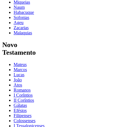
Miqueias
Naum
Habacuque
Sofonias
Ageu
Zacarias
Malaquias
Novo
Testamento
Mateus
Marcos
Lucas
João
Atos
Romanos
I Coríntios
II Coríntios
Gálatas
Efésios
Filipenses
Colossenses
I Tessalonicenses