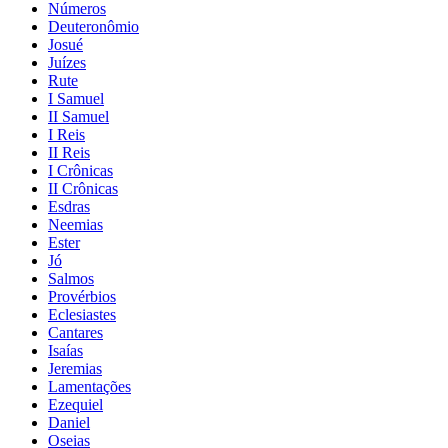
Números
Deuteronômio
Josué
Juízes
Rute
I Samuel
II Samuel
I Reis
II Reis
I Crônicas
II Crônicas
Esdras
Neemias
Ester
Jó
Salmos
Provérbios
Eclesiastes
Cantares
Isaías
Jeremias
Lamentações
Ezequiel
Daniel
Oseias