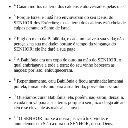
4
Caiam mortos na terra dos caldeus e atravessados pelas ruas!
5
Porque Israel e Judá não enviuvaram do seu Deus, do
SENHOR dos Exércitos; mas a terra dos caldeus está cheia de
culpas perante o Santo de Israel.
6
Fugi do meio da Babilônia, e cada um salve a sua vida; não
pereçais na sua maldade; porque é tempo da vingança do
SENHOR: ele lhe dará a sua paga.
7
A Babilônia era um copo de ouro na mão do SENHOR, o
qual embriagava a toda a terra; do seu vinho beberam as
nações; por isso, enlouqueceram.
8
Repentinamente, caiu Babilônia e ficou arruinada; lamentai
por ela, tomai bálsamo para a sua ferida; porventura, sarará.
9
Queríamos curar Babilônia, ela, porém, não sarou; deixai-a,
e cada um vá para a sua terra; porque o seu juízo chega até ao
céu e se eleva até às mais altas nuvens.
10
O SENHOR trouxe a nossa justiça à luz; vinde, e
anunciemos em Sião a obra do SENHOR, nosso Deus.