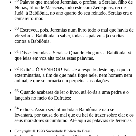
59
Palavra que mandou Jeremias, o profeta, a Seraías, filho de
Nerias, filho de Maaseias, indo este com Zedequias, rei de
Judá, à Babilônia, no ano quarto do seu reinado. Seraías era o
camareiro-mor.
60
Escreveu, pois, Jeremias num livro todo o mal que havia de
vir sobre a Babilônia, a saber, todas as palavras já escritas
contra a Babilônia.
61
Disse Jeremias a Seraías: Quando chegares a Babilônia, vê
que leias em voz alta todas estas palavras.
62
E dirás: Ó SENHOR! Falaste a respeito deste lugar que o
exterminarias, a fim de que nada fique nele, nem homem nem
animal, e que se tornaria em perpétuas assolações.
63
Quando acabares de ler o livro, atá-lo-ás a uma pedra e o
lançarás no meio do Eufrates;
64
e dirás: Assim será afundada a Babilônia e não se
levantará, por causa do mal que eu hei de trazer sobre ela; e os
seus moradores sucumbirão. Até aqui as palavras de Jeremias.
Copyright © 1993 Sociedade Bíblica do Brasil.