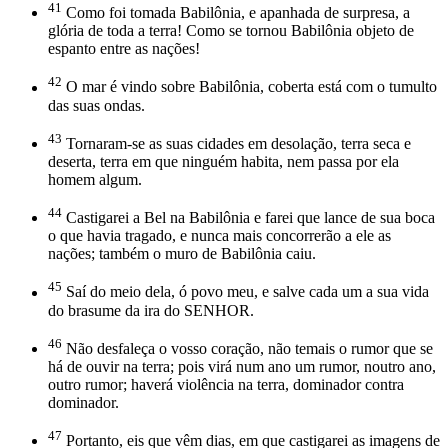
41
Como foi tomada Babilônia, e apanhada de surpresa, a
glória de toda a terra! Como se tornou Babilônia objeto de
espanto entre as nações!
42
O mar é vindo sobre Babilônia, coberta está com o tumulto
das suas ondas.
43
Tornaram-se as suas cidades em desolação, terra seca e
deserta, terra em que ninguém habita, nem passa por ela
homem algum.
44
Castigarei a Bel na Babilônia e farei que lance de sua boca
o que havia tragado, e nunca mais concorrerão a ele as
nações; também o muro de Babilônia caiu.
45
Saí do meio dela, ó povo meu, e salve cada um a sua vida
do brasume da ira do SENHOR.
46
Não desfaleça o vosso coração, não temais o rumor que se
há de ouvir na terra; pois virá num ano um rumor, noutro ano,
outro rumor; haverá violência na terra, dominador contra
dominador.
47
Portanto, eis que vêm dias, em que castigarei as imagens de