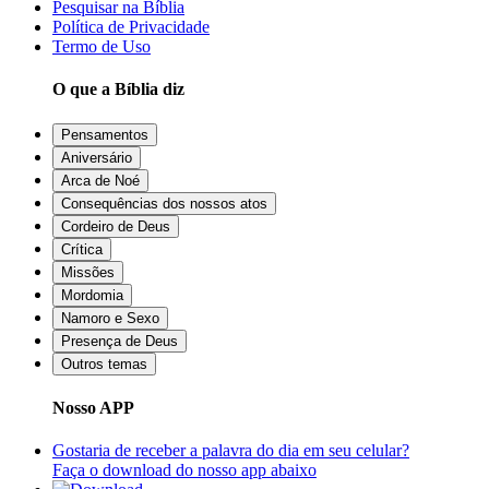
Pesquisar na Bíblia
Política de Privacidade
Termo de Uso
O que a Bíblia diz
Pensamentos
Aniversário
Arca de Noé
Consequências dos nossos atos
Cordeiro de Deus
Crítica
Missões
Mordomia
Namoro e Sexo
Presença de Deus
Outros temas
Nosso APP
Gostaria de receber a palavra do dia em seu celular?
Faça o download do nosso app abaixo