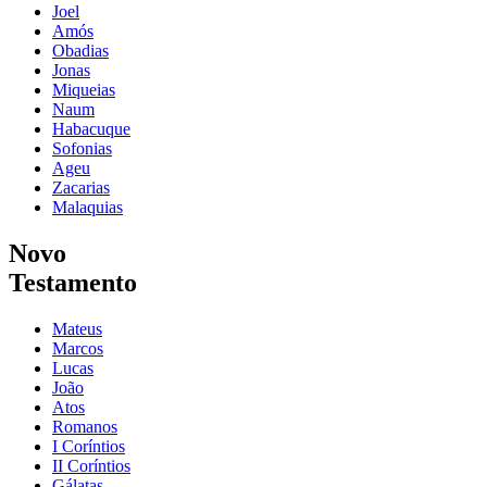
Joel
Amós
Obadias
Jonas
Miqueias
Naum
Habacuque
Sofonias
Ageu
Zacarias
Malaquias
Novo
Testamento
Mateus
Marcos
Lucas
João
Atos
Romanos
I Coríntios
II Coríntios
Gálatas