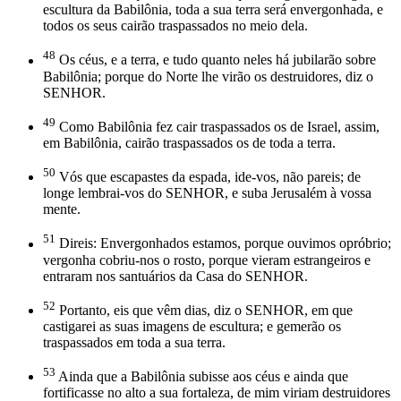
escultura da Babilônia, toda a sua terra será envergonhada, e
todos os seus cairão traspassados no meio dela.
48
Os céus, e a terra, e tudo quanto neles há jubilarão sobre
Babilônia; porque do Norte lhe virão os destruidores, diz o
SENHOR.
49
Como Babilônia fez cair traspassados os de Israel, assim,
em Babilônia, cairão traspassados os de toda a terra.
50
Vós que escapastes da espada, ide-vos, não pareis; de
longe lembrai-vos do SENHOR, e suba Jerusalém à vossa
mente.
51
Direis: Envergonhados estamos, porque ouvimos opróbrio;
vergonha cobriu-nos o rosto, porque vieram estrangeiros e
entraram nos santuários da Casa do SENHOR.
52
Portanto, eis que vêm dias, diz o SENHOR, em que
castigarei as suas imagens de escultura; e gemerão os
traspassados em toda a sua terra.
53
Ainda que a Babilônia subisse aos céus e ainda que
fortificasse no alto a sua fortaleza, de mim viriam destruidores