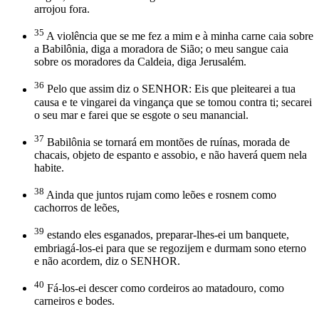
arrojou fora.
35
A violência que se me fez a mim e à minha carne caia sobre
a Babilônia, diga a moradora de Sião; o meu sangue caia
sobre os moradores da Caldeia, diga Jerusalém.
36
Pelo que assim diz o SENHOR: Eis que pleitearei a tua
causa e te vingarei da vingança que se tomou contra ti; secarei
o seu mar e farei que se esgote o seu manancial.
37
Babilônia se tornará em montões de ruínas, morada de
chacais, objeto de espanto e assobio, e não haverá quem nela
habite.
38
Ainda que juntos rujam como leões e rosnem como
cachorros de leões,
39
estando eles esganados, preparar-lhes-ei um banquete,
embriagá-los-ei para que se regozijem e durmam sono eterno
e não acordem, diz o SENHOR.
40
Fá-los-ei descer como cordeiros ao matadouro, como
carneiros e bodes.