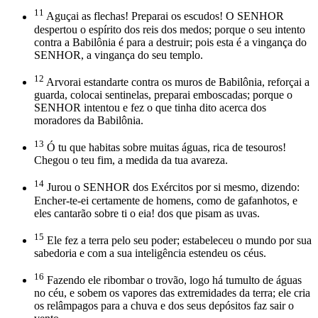
11
Aguçai as flechas! Preparai os escudos! O SENHOR
despertou o espírito dos reis dos medos; porque o seu intento
contra a Babilônia é para a destruir; pois esta é a vingança do
SENHOR, a vingança do seu templo.
12
Arvorai estandarte contra os muros de Babilônia, reforçai a
guarda, colocai sentinelas, preparai emboscadas; porque o
SENHOR intentou e fez o que tinha dito acerca dos
moradores da Babilônia.
13
Ó tu que habitas sobre muitas águas, rica de tesouros!
Chegou o teu fim, a medida da tua avareza.
14
Jurou o SENHOR dos Exércitos por si mesmo, dizendo:
Encher-te-ei certamente de homens, como de gafanhotos, e
eles cantarão sobre ti o eia! dos que pisam as uvas.
15
Ele fez a terra pelo seu poder; estabeleceu o mundo por sua
sabedoria e com a sua inteligência estendeu os céus.
16
Fazendo ele ribombar o trovão, logo há tumulto de águas
no céu, e sobem os vapores das extremidades da terra; ele cria
os relâmpagos para a chuva e dos seus depósitos faz sair o