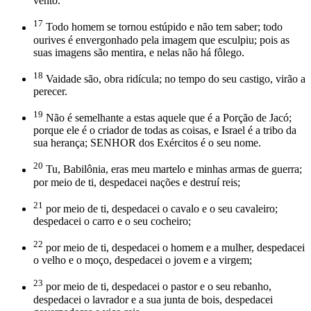
vento.
17
Todo homem se tornou estúpido e não tem saber; todo
ourives é envergonhado pela imagem que esculpiu; pois as
suas imagens são mentira, e nelas não há fôlego.
18
Vaidade são, obra ridícula; no tempo do seu castigo, virão a
perecer.
19
Não é semelhante a estas aquele que é a Porção de Jacó;
porque ele é o criador de todas as coisas, e Israel é a tribo da
sua herança; SENHOR dos Exércitos é o seu nome.
20
Tu, Babilônia, eras meu martelo e minhas armas de guerra;
por meio de ti, despedacei nações e destruí reis;
21
por meio de ti, despedacei o cavalo e o seu cavaleiro;
despedacei o carro e o seu cocheiro;
22
por meio de ti, despedacei o homem e a mulher, despedacei
o velho e o moço, despedacei o jovem e a virgem;
23
por meio de ti, despedacei o pastor e o seu rebanho,
despedacei o lavrador e a sua junta de bois, despedacei