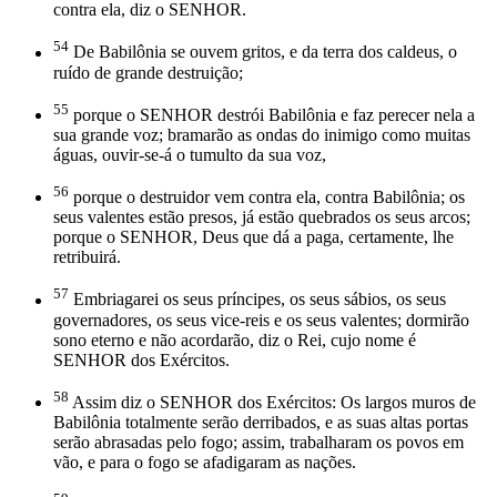
contra ela, diz o SENHOR.
54
De Babilônia se ouvem gritos, e da terra dos caldeus, o
ruído de grande destruição;
55
porque o SENHOR destrói Babilônia e faz perecer nela a
sua grande voz; bramarão as ondas do inimigo como muitas
águas, ouvir-se-á o tumulto da sua voz,
56
porque o destruidor vem contra ela, contra Babilônia; os
seus valentes estão presos, já estão quebrados os seus arcos;
porque o SENHOR, Deus que dá a paga, certamente, lhe
retribuirá.
57
Embriagarei os seus príncipes, os seus sábios, os seus
governadores, os seus vice-reis e os seus valentes; dormirão
sono eterno e não acordarão, diz o Rei, cujo nome é
SENHOR dos Exércitos.
58
Assim diz o SENHOR dos Exércitos: Os largos muros de
Babilônia totalmente serão derribados, e as suas altas portas
serão abrasadas pelo fogo; assim, trabalharam os povos em
vão, e para o fogo se afadigaram as nações.