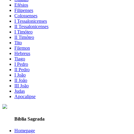
Efésios
Filipenses
Colossenses
I Tessalonicenses
II Tessalonicenses
I Timóteo
II Timóteo
Tito
Filemon
Hebreus
Tiago
I Pedro
II Pedro
I João
II João
III João
Judas
Apocalipse
Bíblia Sagrada
Homepage