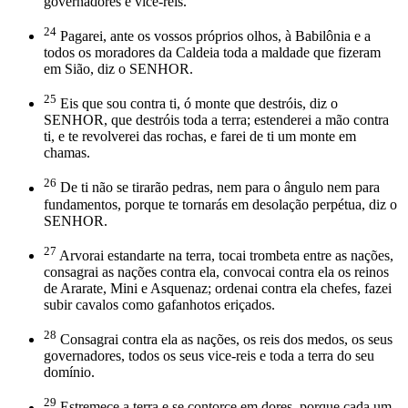
governadores e vice-reis.
24
Pagarei, ante os vossos próprios olhos, à Babilônia e a
todos os moradores da Caldeia toda a maldade que fizeram
em Sião, diz o SENHOR.
25
Eis que sou contra ti, ó monte que destróis, diz o
SENHOR, que destróis toda a terra; estenderei a mão contra
ti, e te revolverei das rochas, e farei de ti um monte em
chamas.
26
De ti não se tirarão pedras, nem para o ângulo nem para
fundamentos, porque te tornarás em desolação perpétua, diz o
SENHOR.
27
Arvorai estandarte na terra, tocai trombeta entre as nações,
consagrai as nações contra ela, convocai contra ela os reinos
de Ararate, Mini e Asquenaz; ordenai contra ela chefes, fazei
subir cavalos como gafanhotos eriçados.
28
Consagrai contra ela as nações, os reis dos medos, os seus
governadores, todos os seus vice-reis e toda a terra do seu
domínio.
29
Estremece a terra e se contorce em dores, porque cada um