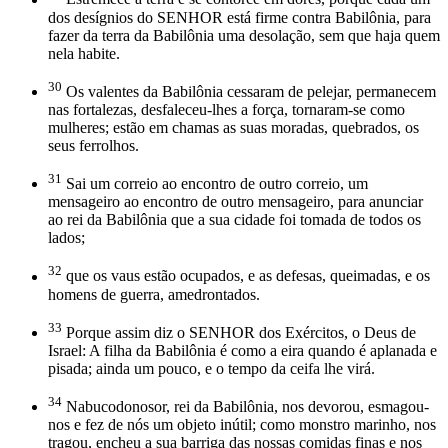
dos desígnios do SENHOR está firme contra Babilônia, para
fazer da terra da Babilônia uma desolação, sem que haja quem
nela habite.
30
Os valentes da Babilônia cessaram de pelejar, permanecem
nas fortalezas, desfaleceu-lhes a força, tornaram-se como
mulheres; estão em chamas as suas moradas, quebrados, os
seus ferrolhos.
31
Sai um correio ao encontro de outro correio, um
mensageiro ao encontro de outro mensageiro, para anunciar
ao rei da Babilônia que a sua cidade foi tomada de todos os
lados;
32
que os vaus estão ocupados, e as defesas, queimadas, e os
homens de guerra, amedrontados.
33
Porque assim diz o SENHOR dos Exércitos, o Deus de
Israel: A filha da Babilônia é como a eira quando é aplanada e
pisada; ainda um pouco, e o tempo da ceifa lhe virá.
34
Nabucodonosor, rei da Babilônia, nos devorou, esmagou-
nos e fez de nós um objeto inútil; como monstro marinho, nos
tragou, encheu a sua barriga das nossas comidas finas e nos