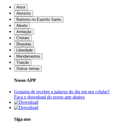
Amor
Ateísmo
Batismo no Espírito Santo
Aborto
Ambição
Cristais
Disputas
Liberdade
Mandamentos
Traição
Outros temas
Nosso APP
Gostaria de receber a palavra do dia em seu celular?
Faça o download do nosso app abaixo
Siga-nos