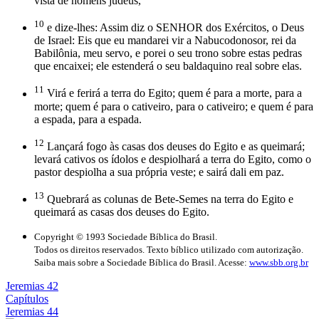
vista de homens judeus,
10
e dize-lhes: Assim diz o SENHOR dos Exércitos, o Deus
de Israel: Eis que eu mandarei vir a Nabucodonosor, rei da
Babilônia, meu servo, e porei o seu trono sobre estas pedras
que encaixei; ele estenderá o seu baldaquino real sobre elas.
11
Virá e ferirá a terra do Egito; quem é para a morte, para a
morte; quem é para o cativeiro, para o cativeiro; e quem é para
a espada, para a espada.
12
Lançará fogo às casas dos deuses do Egito e as queimará;
levará cativos os ídolos e despiolhará a terra do Egito, como o
pastor despiolha a sua própria veste; e sairá dali em paz.
13
Quebrará as colunas de Bete-Semes na terra do Egito e
queimará as casas dos deuses do Egito.
Copyright © 1993 Sociedade Bíblica do Brasil.
Todos os direitos reservados. Texto bíblico utilizado com autorização.
Saiba mais sobre a Sociedade Bíblica do Brasil. Acesse:
www.sbb.org.br
Jeremias 42
Capítulos
Jeremias 44