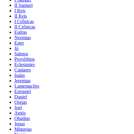
II Samuel
I Reis
II Reis
I Crônicas
II Crônicas
Esdras
Neemias
Ester
Jó
Salmos
Provérbios
Eclesiastes
Cantares
Isaías
Jeremias
Lamentações
Ezequiel
Daniel
Oseias
Joel
Amós
Obadias
Jonas
Miqueias