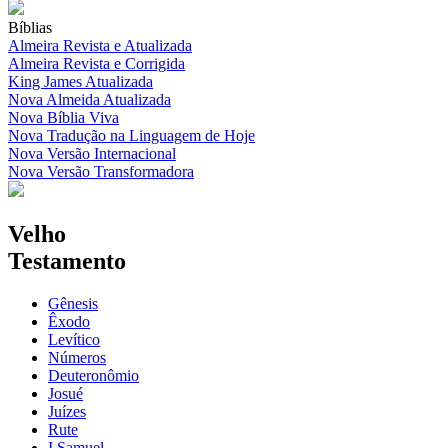
Bíblias
Almeira Revista e Atualizada
Almeira Revista e Corrigida
King James Atualizada
Nova Almeida Atualizada
Nova Bíblia Viva
Nova Tradução na Linguagem de Hoje
Nova Versão Internacional
Nova Versão Transformadora
Velho
Testamento
Gênesis
Êxodo
Levítico
Números
Deuteronômio
Josué
Juízes
Rute
I Samuel