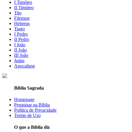
I Timóteo
II Timóteo
Tito
Filemon
Hebreus
Tiago
I Pedro
II Pedro
I João
II João
III João
Judas
Apocalipse
Bíblia Sagrada
Homepage
Pesquisar na Bíblia
Política de Privacidade
Termo de Uso
O que a Bíblia diz