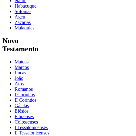
Naum
Habacuque
Sofonias
Ageu
Zacarias
Malaquias
Novo
Testamento
Mateus
Marcos
Lucas
João
Atos
Romanos
I Coríntios
II Coríntios
Gálatas
Efésios
Filipenses
Colossenses
I Tessalonicenses
II Tessalonicenses