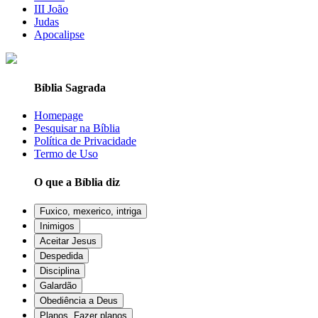
III João
Judas
Apocalipse
Bíblia Sagrada
Homepage
Pesquisar na Bíblia
Política de Privacidade
Termo de Uso
O que a Bíblia diz
Fuxico, mexerico, intriga
Inimigos
Aceitar Jesus
Despedida
Disciplina
Galardão
Obediência a Deus
Planos, Fazer planos