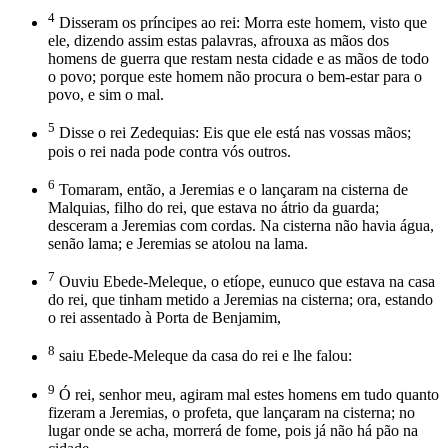
4
Disseram os príncipes ao rei: Morra este homem, visto que
ele, dizendo assim estas palavras, afrouxa as mãos dos
homens de guerra que restam nesta cidade e as mãos de todo
o povo; porque este homem não procura o bem-estar para o
povo, e sim o mal.
5
Disse o rei Zedequias: Eis que ele está nas vossas mãos;
pois o rei nada pode contra vós outros.
6
Tomaram, então, a Jeremias e o lançaram na cisterna de
Malquias, filho do rei, que estava no átrio da guarda;
desceram a Jeremias com cordas. Na cisterna não havia água,
senão lama; e Jeremias se atolou na lama.
7
Ouviu Ebede-Meleque, o etíope, eunuco que estava na casa
do rei, que tinham metido a Jeremias na cisterna; ora, estando
o rei assentado à Porta de Benjamim,
8
saiu Ebede-Meleque da casa do rei e lhe falou:
9
Ó rei, senhor meu, agiram mal estes homens em tudo quanto
fizeram a Jeremias, o profeta, que lançaram na cisterna; no
lugar onde se acha, morrerá de fome, pois já não há pão na