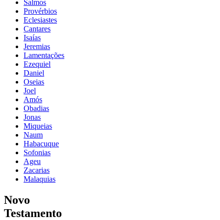
Salmos
Provérbios
Eclesiastes
Cantares
Isaías
Jeremias
Lamentações
Ezequiel
Daniel
Oseias
Joel
Amós
Obadias
Jonas
Miqueias
Naum
Habacuque
Sofonias
Ageu
Zacarias
Malaquias
Novo
Testamento