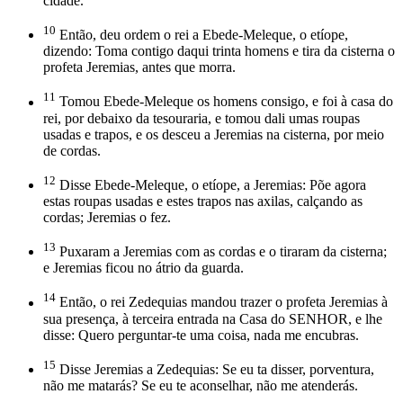
cidade.
10
Então, deu ordem o rei a Ebede-Meleque, o etíope,
dizendo: Toma contigo daqui trinta homens e tira da cisterna o
profeta Jeremias, antes que morra.
11
Tomou Ebede-Meleque os homens consigo, e foi à casa do
rei, por debaixo da tesouraria, e tomou dali umas roupas
usadas e trapos, e os desceu a Jeremias na cisterna, por meio
de cordas.
12
Disse Ebede-Meleque, o etíope, a Jeremias: Põe agora
estas roupas usadas e estes trapos nas axilas, calçando as
cordas; Jeremias o fez.
13
Puxaram a Jeremias com as cordas e o tiraram da cisterna;
e Jeremias ficou no átrio da guarda.
14
Então, o rei Zedequias mandou trazer o profeta Jeremias à
sua presença, à terceira entrada na Casa do SENHOR, e lhe
disse: Quero perguntar-te uma coisa, nada me encubras.
15
Disse Jeremias a Zedequias: Se eu ta disser, porventura,
não me matarás? Se eu te aconselhar, não me atenderás.