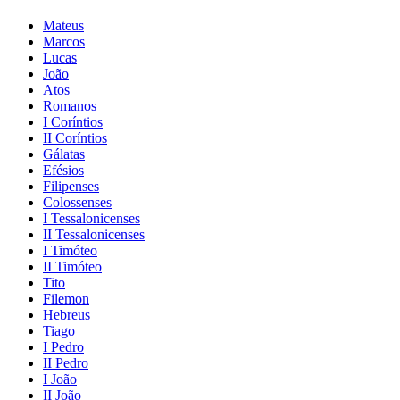
Mateus
Marcos
Lucas
João
Atos
Romanos
I Coríntios
II Coríntios
Gálatas
Efésios
Filipenses
Colossenses
I Tessalonicenses
II Tessalonicenses
I Timóteo
II Timóteo
Tito
Filemon
Hebreus
Tiago
I Pedro
II Pedro
I João
II João