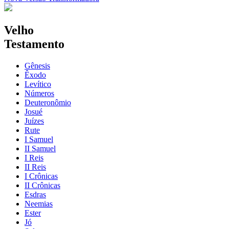
Velho
Testamento
Gênesis
Êxodo
Levítico
Números
Deuteronômio
Josué
Juízes
Rute
I Samuel
II Samuel
I Reis
II Reis
I Crônicas
II Crônicas
Esdras
Neemias
Ester
Jó