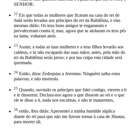
SENHOR:
22
Eis que todas as mulheres que ficaram na casa do rei de
Judá serão levadas aos príncipes do rei da Babilônia, e elas
mesmas dirão: Os teus bons amigos te enganaram e
prevaleceram contra ti; mas, agora que se atolaram os teus pés
na lama, voltaram atrás.
23
Assim, a todas as tuas mulheres e a teus filhos levarão aos
caldeus, e tu não escaparás das suas mãos; antes, pela mão do
rei da Babilônia serás preso; e por tua culpa esta cidade será
queimada.
24
Então, disse Zedequias a Jeremias: Ninguém saiba estas
palavras, e não morrerás.
25
Quando, ouvindo os príncipes que falei contigo, vierem a ti
e te disserem: Declara-nos agora o que disseste ao rei e o que
ele te disse a ti, nada nos encubras, e não te mataremos,
26
então, lhes dirás: Apresentei a minha humilde súplica
diante do rei para que não me fizesse tornar à casa de Jônatas,
para morrer ali.