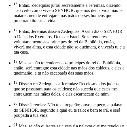
16
Então, Zedequias jurou secretamente a Jeremias, dizendo:
Tão certo como vive o SENHOR, que nos deu a vida, não te
matarei, nem te entregarei nas mãos desses homens que
procuram tirar-te a vida.
17
Então, Jeremias disse a Zedequias: Assim diz o SENHOR,
o Deus dos Exércitos, Deus de Israel: Se te renderes
voluntariamente aos príncipes do rei da Babilônia, então,
viverá tua alma, e esta cidade não se queimará, e viverás tu e a
tua casa.
18
Mas, se não te renderes aos príncipes do rei da Babilônia,
então, será entregue esta cidade nas mãos dos caldeus, e eles a
queimarão, e tu não escaparás das suas mãos.
19
Disse o rei Zedequias a Jeremias: Receio-me dos judeus
que se passaram para os caldeus; não suceda que estes me
entreguem nas mãos deles, e eles escarneçam de mim.
20
Disse Jeremias: Não te entregarão; ouve, te peço, a palavra
do SENHOR, segundo a qual eu te falo; e bem te irá, e será
poupada a tua vida.
21
Mas, se não quiseres sair, esta é a palavra que me revelou o