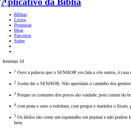
Bíblias
Livros
Pesquisar
Blog
Parceiros
Sobre
Jeremias 10
1
Ouvi a palavra que o SENHOR vos fala a vós outros, ó casa d
2
Assim diz o SENHOR: Não aprendais o caminho dos gentios, n
3
Porque os costumes dos povos são vaidade; pois cortam do b
4
com prata e ouro o enfeitam, com pregos e martelos o fixam, p
5
Os ídolos são como um espantalho em pepinal e não podem fala
bem.