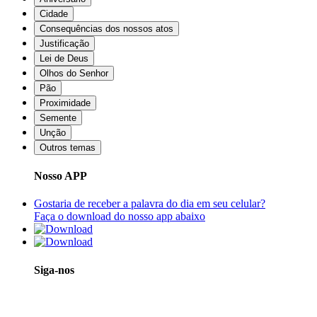
Cidade
Consequências dos nossos atos
Justificação
Lei de Deus
Olhos do Senhor
Pão
Proximidade
Semente
Unção
Outros temas
Nosso APP
Gostaria de receber a palavra do dia em seu celular?
Faça o download do nosso app abaixo
Siga-nos