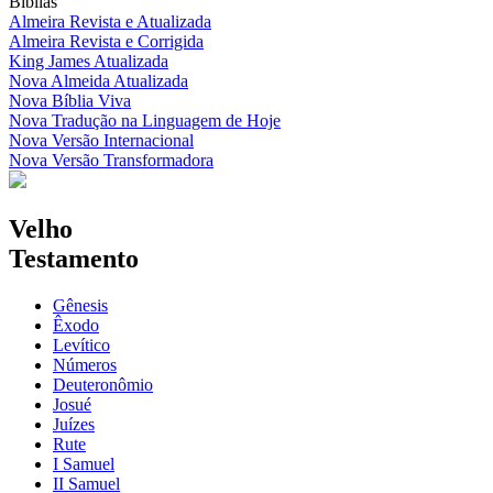
Bíblias
Almeira Revista e Atualizada
Almeira Revista e Corrigida
King James Atualizada
Nova Almeida Atualizada
Nova Bíblia Viva
Nova Tradução na Linguagem de Hoje
Nova Versão Internacional
Nova Versão Transformadora
Velho
Testamento
Gênesis
Êxodo
Levítico
Números
Deuteronômio
Josué
Juízes
Rute
I Samuel
II Samuel