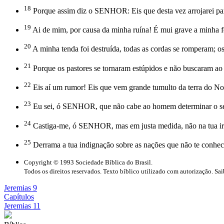
18
Porque assim diz o SENHOR: Eis que desta vez arrojarei para 
19
Ai de mim, por causa da minha ruína! É mui grave a minha feri
20
A minha tenda foi destruída, todas as cordas se romperam; os
21
Porque os pastores se tornaram estúpidos e não buscaram ao
22
Eis aí um rumor! Eis que vem grande tumulto da terra do Nor
23
Eu sei, ó SENHOR, que não cabe ao homem determinar o seu
24
Castiga-me, ó SENHOR, mas em justa medida, não na tua ira
25
Derrama a tua indignação sobre as nações que não te conhe
Copyright © 1993 Sociedade Bíblica do Brasil.
Todos os direitos reservados. Texto bíblico utilizado com autorização. Sa
Jeremias 9
Capítulos
Jeremias 11