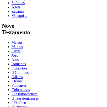
Sofonias
Ageu
Zacarias
Malaquias
Novo
Testamento
Mateus
Marcos
Lucas
João
Atos
Romanos
I Coríntios
II Coríntios
Gálatas
Efésios
Filipenses
Colossenses
I Tessalonicenses
II Tessalonicenses
I Timóteo
II Timóteo