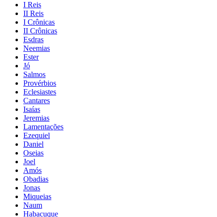
I Reis
II Reis
I Crônicas
II Crônicas
Esdras
Neemias
Ester
Jó
Salmos
Provérbios
Eclesiastes
Cantares
Isaías
Jeremias
Lamentações
Ezequiel
Daniel
Oseias
Joel
Amós
Obadias
Jonas
Miqueias
Naum
Habacuque