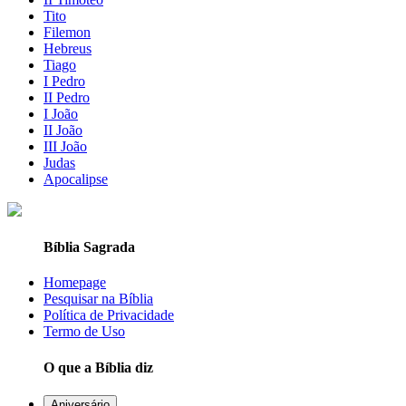
Tito
Filemon
Hebreus
Tiago
I Pedro
II Pedro
I João
II João
III João
Judas
Apocalipse
Bíblia Sagrada
Homepage
Pesquisar na Bíblia
Política de Privacidade
Termo de Uso
O que a Bíblia diz
Aniversário