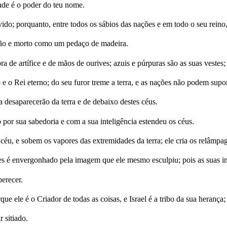
de é o poder do teu nome.
evido; porquanto, entre todos os sábios das nações e em todo o seu reino
 vão e morto como um pedaço de madeira.
ra de artífice e de mãos de ourives; azuis e púrpuras são as suas vestes
 Rei eterno; do seu furor treme a terra, e as nações não podem supor
a desaparecerão da terra e de debaixo destes céus.
or sua sabedoria e com a sua inteligência estendeu os céus.
éu, e sobem os vapores das extremidades da terra; ele cria os relâmpago
s é envergonhado pela imagem que ele mesmo esculpiu; pois as suas im
perecer.
que ele é o Criador de todas as coisas, e Israel é a tribo da sua hera
 sitiado.