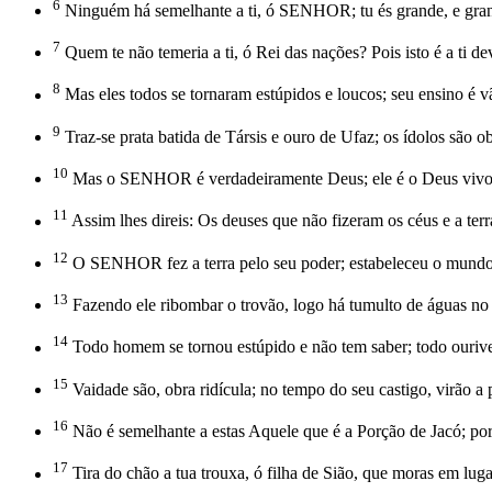
6
Ninguém há semelhante a ti, ó SENHOR; tu és grande, e gran
7
Quem te não temeria a ti, ó Rei das nações? Pois isto é a ti d
8
Mas eles todos se tornaram estúpidos e loucos; seu ensino é
9
Traz-se prata batida de Társis e ouro de Ufaz; os ídolos são ob
10
Mas o SENHOR é verdadeiramente Deus; ele é o Deus vivo e o
11
Assim lhes direis: Os deuses que não fizeram os céus e a terr
12
O SENHOR fez a terra pelo seu poder; estabeleceu o mundo p
13
Fazendo ele ribombar o trovão, logo há tumulto de águas no c
14
Todo homem se tornou estúpido e não tem saber; todo ourive
15
Vaidade são, obra ridícula; no tempo do seu castigo, virão a 
16
Não é semelhante a estas Aquele que é a Porção de Jacó; por
17
Tira do chão a tua trouxa, ó filha de Sião, que moras em lugar