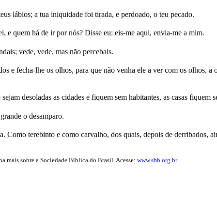
us lábios; a tua iniquidade foi tirada, e perdoado, o teu pecado.
i, e quem há de ir por nós? Disse eu: eis-me aqui, envia-me a mim.
endais; vede, vede, mas não percebais.
os e fecha-lhe os olhos, para que não venha ele a ver com os olhos, a o
sejam desoladas as cidades e fiquem sem habitantes, as casas fiquem se
 grande o desamparo.
ída. Como terebinto e como carvalho, dos quais, depois de derribados, ai
iba mais sobre a Sociedade Bíblica do Brasil. Acesse:
www.sbb.org.br