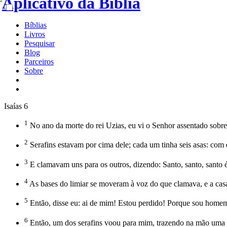
Bíblias
Livros
Pesquisar
Blog
Parceiros
Sobre
Isaías 6
1
No ano da morte do rei Uzias, eu vi o Senhor assentado sobre 
2
Serafins estavam por cima dele; cada um tinha seis asas: com 
3
E clamavam uns para os outros, dizendo: Santo, santo, santo é
4
As bases do limiar se moveram à voz do que clamava, e a cas
5
Então, disse eu: ai de mim! Estou perdido! Porque sou home
6
Então, um dos serafins voou para mim, trazendo na mão uma br