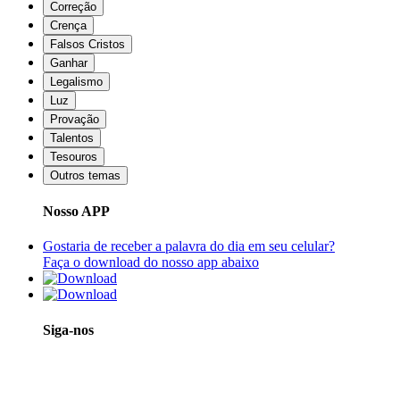
Correção
Crença
Falsos Cristos
Ganhar
Legalismo
Luz
Provação
Talentos
Tesouros
Outros temas
Nosso APP
Gostaria de receber a palavra do dia em seu celular?
Faça o download do nosso app abaixo
Siga-nos