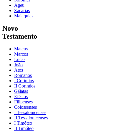
Ageu
Zacarias
Malaquias
Novo
Testamento
Mateus
Marcos
Lucas
João
Atos
Romanos
I Coríntios
II Coríntios
Gálatas
Efésios
Filipenses
Colossenses
I Tessalonicenses
II Tessalonicenses
I Timóteo
II Timóteo