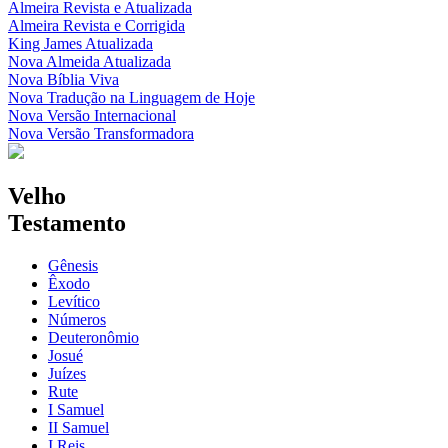
Almeira Revista e Atualizada
Almeira Revista e Corrigida
King James Atualizada
Nova Almeida Atualizada
Nova Bíblia Viva
Nova Tradução na Linguagem de Hoje
Nova Versão Internacional
Nova Versão Transformadora
Velho
Testamento
Gênesis
Êxodo
Levítico
Números
Deuteronômio
Josué
Juízes
Rute
I Samuel
II Samuel
I Reis