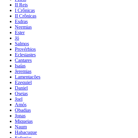
II Reis
I Crônicas
II Crônicas
Esdras
Neemias
Ester
Jó
Salmos
Provérbios
Eclesiastes
Cantares
Isaías
Jeremias
Lamentações
Ezequiel
Daniel
Oseias
Joel
Amós
Obadias
Jonas
Miqueias
Naum
Habacuque
Sofonias