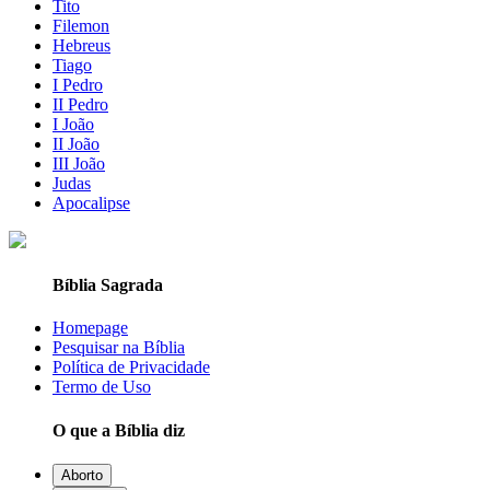
Tito
Filemon
Hebreus
Tiago
I Pedro
II Pedro
I João
II João
III João
Judas
Apocalipse
Bíblia Sagrada
Homepage
Pesquisar na Bíblia
Política de Privacidade
Termo de Uso
O que a Bíblia diz
Aborto