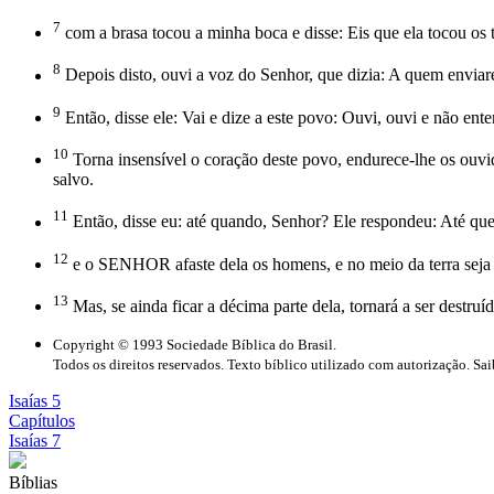
7
com a brasa tocou a minha boca e disse: Eis que ela tocou os te
8
Depois disto, ouvi a voz do Senhor, que dizia: A quem enviare
9
Então, disse ele: Vai e dize a este povo: Ouvi, ouvi e não ent
10
Torna insensível o coração deste povo, endurece-lhe os ouvid
salvo.
11
Então, disse eu: até quando, Senhor? Ele respondeu: Até que 
12
e o SENHOR afaste dela os homens, e no meio da terra seja
13
Mas, se ainda ficar a décima parte dela, tornará a ser destru
Copyright © 1993 Sociedade Bíblica do Brasil.
Todos os direitos reservados. Texto bíblico utilizado com autorização. Sa
Isaías 5
Capítulos
Isaías 7
Bíblias