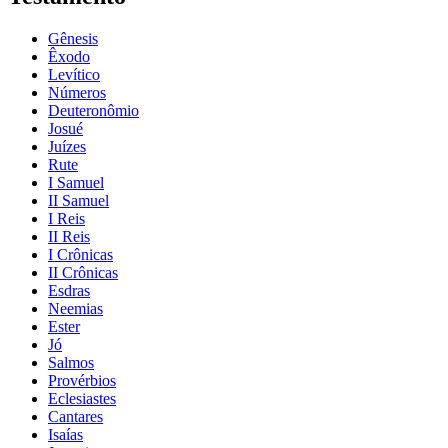
Gênesis
Êxodo
Levítico
Números
Deuteronômio
Josué
Juízes
Rute
I Samuel
II Samuel
I Reis
II Reis
I Crônicas
II Crônicas
Esdras
Neemias
Ester
Jó
Salmos
Provérbios
Eclesiastes
Cantares
Isaías