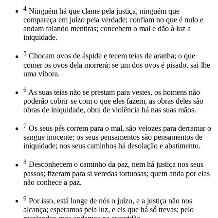
4
Ninguém há que clame pela justiça, ninguém que
compareça em juízo pela verdade; confiam no que é nulo e
andam falando mentiras; concebem o mal e dão à luz a
iniquidade.
5
Chocam ovos de áspide e tecem teias de aranha; o que
comer os ovos dela morrerá; se um dos ovos é pisado, sai-lhe
uma víbora.
6
As suas teias não se prestam para vestes, os homens não
poderão cobrir-se com o que eles fazem, as obras deles são
obras de iniquidade, obra de violência há nas suas mãos.
7
Os seus pés correm para o mal, são velozes para derramar o
sangue inocente; os seus pensamentos são pensamentos de
iniquidade; nos seus caminhos há desolação e abatimento.
8
Desconhecem o caminho da paz, nem há justiça nos seus
passos; fizeram para si veredas tortuosas; quem anda por elas
não conhece a paz.
9
Por isso, está longe de nós o juízo, e a justiça não nos
alcança; esperamos pela luz, e eis que há só trevas; pelo