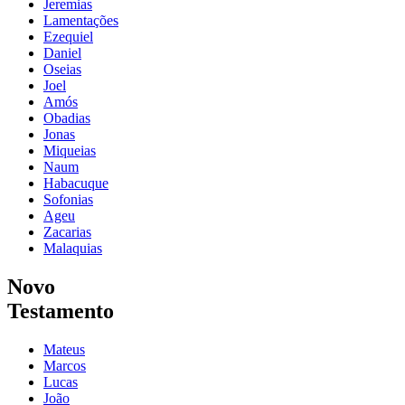
Jeremias
Lamentações
Ezequiel
Daniel
Oseias
Joel
Amós
Obadias
Jonas
Miqueias
Naum
Habacuque
Sofonias
Ageu
Zacarias
Malaquias
Novo
Testamento
Mateus
Marcos
Lucas
João