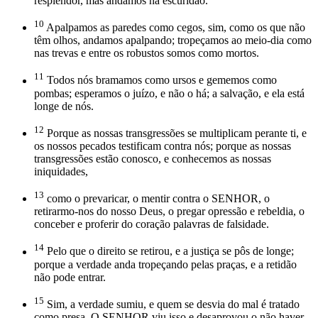
resplendor, mas andamos na escuridão.
10
Apalpamos as paredes como cegos, sim, como os que não
têm olhos, andamos apalpando; tropeçamos ao meio-dia como
nas trevas e entre os robustos somos como mortos.
11
Todos nós bramamos como ursos e gememos como
pombas; esperamos o juízo, e não o há; a salvação, e ela está
longe de nós.
12
Porque as nossas transgressões se multiplicam perante ti, e
os nossos pecados testificam contra nós; porque as nossas
transgressões estão conosco, e conhecemos as nossas
iniquidades,
13
como o prevaricar, o mentir contra o SENHOR, o
retirarmo-nos do nosso Deus, o pregar opressão e rebeldia, o
conceber e proferir do coração palavras de falsidade.
14
Pelo que o direito se retirou, e a justiça se pôs de longe;
porque a verdade anda tropeçando pelas praças, e a retidão
não pode entrar.
15
Sim, a verdade sumiu, e quem se desvia do mal é tratado
como presa. O SENHOR viu isso e desaprovou o não haver