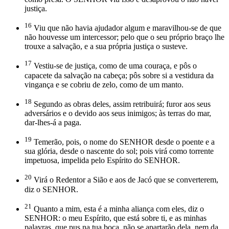
justiça.
16
Viu que não havia ajudador algum e maravilhou-se de que
não houvesse um intercessor; pelo que o seu próprio braço lhe
trouxe a salvação, e a sua própria justiça o susteve.
17
Vestiu-se de justiça, como de uma couraça, e pôs o
capacete da salvação na cabeça; pôs sobre si a vestidura da
vingança e se cobriu de zelo, como de um manto.
18
Segundo as obras deles, assim retribuirá; furor aos seus
adversários e o devido aos seus inimigos; às terras do mar,
dar-lhes-á a paga.
19
Temerão, pois, o nome do SENHOR desde o poente e a
sua glória, desde o nascente do sol; pois virá como torrente
impetuosa, impelida pelo Espírito do SENHOR.
20
Virá o Redentor a Sião e aos de Jacó que se converterem,
diz o SENHOR.
21
Quanto a mim, esta é a minha aliança com eles, diz o
SENHOR: o meu Espírito, que está sobre ti, e as minhas
palavras, que pus na tua boca, não se apartarão dela, nem da