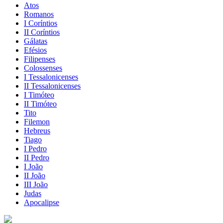
Atos
Romanos
I Coríntios
II Coríntios
Gálatas
Efésios
Filipenses
Colossenses
I Tessalonicenses
II Tessalonicenses
I Timóteo
II Timóteo
Tito
Filemon
Hebreus
Tiago
I Pedro
II Pedro
I João
II João
III João
Judas
Apocalipse