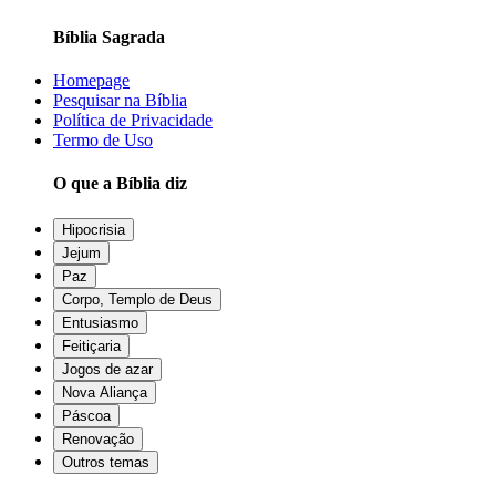
Bíblia Sagrada
Homepage
Pesquisar na Bíblia
Política de Privacidade
Termo de Uso
O que a Bíblia diz
Hipocrisia
Jejum
Paz
Corpo, Templo de Deus
Entusiasmo
Feitiçaria
Jogos de azar
Nova Aliança
Páscoa
Renovação
Outros temas