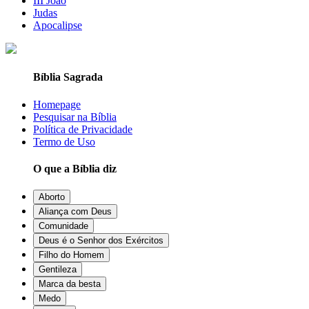
III João
Judas
Apocalipse
Bíblia Sagrada
Homepage
Pesquisar na Bíblia
Política de Privacidade
Termo de Uso
O que a Bíblia diz
Aborto
Aliança com Deus
Comunidade
Deus é o Senhor dos Exércitos
Filho do Homem
Gentileza
Marca da besta
Medo