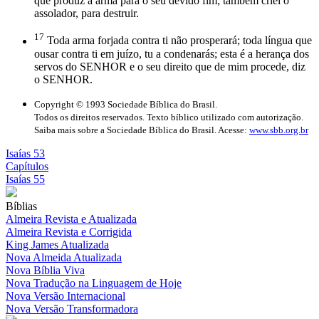
que produz a arma para o seu devido fim; também criei o
assolador, para destruir.
17
Toda arma forjada contra ti não prosperará; toda língua que
ousar contra ti em juízo, tu a condenarás; esta é a herança dos
servos do SENHOR e o seu direito que de mim procede, diz
o SENHOR.
Copyright © 1993 Sociedade Bíblica do Brasil.
Todos os direitos reservados. Texto bíblico utilizado com autorização.
Saiba mais sobre a Sociedade Bíblica do Brasil. Acesse:
www.sbb.org.br
Isaías 53
Capítulos
Isaías 55
Bíblias
Almeira Revista e Atualizada
Almeira Revista e Corrigida
King James Atualizada
Nova Almeida Atualizada
Nova Bíblia Viva
Nova Tradução na Linguagem de Hoje
Nova Versão Internacional
Nova Versão Transformadora