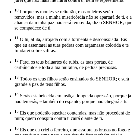
jurei que não mais me iraria contra ti, nem te repreenderia.
10
Porque os montes se retirarão, e os outeiros serão
removidos; mas a minha misericórdia não se apartará de ti, e a
aliança da minha paz não será removida, diz o SENHOR, que
se compadece de ti.
11
Ó tu, aflita, arrojada com a tormenta e desconsolada! Eis
que eu assentarei as tuas pedras com argamassa colorida e te
fundarei sobre safiras.
12
Farei os teus baluartes de rubis, as tuas portas, de
carbúnculos e toda a tua muralha, de pedras preciosas.
13
Todos os teus filhos serão ensinados do SENHOR; e será
grande a paz de teus filhos.
14
Serás estabelecida em justiça, longe da opressão, porque já
não temerás, e também do espanto, porque não chegará a ti.
15
Eis que poderão suscitar contendas, mas não procederá de
mim; quem conspira contra ti cairá diante de ti.
16
Eis que eu criei o ferreiro, que assopra as brasas no fogo e