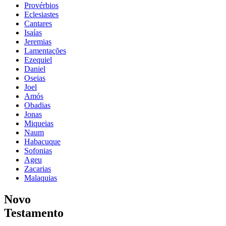
Provérbios
Eclesiastes
Cantares
Isaías
Jeremias
Lamentações
Ezequiel
Daniel
Oseias
Joel
Amós
Obadias
Jonas
Miqueias
Naum
Habacuque
Sofonias
Ageu
Zacarias
Malaquias
Novo
Testamento