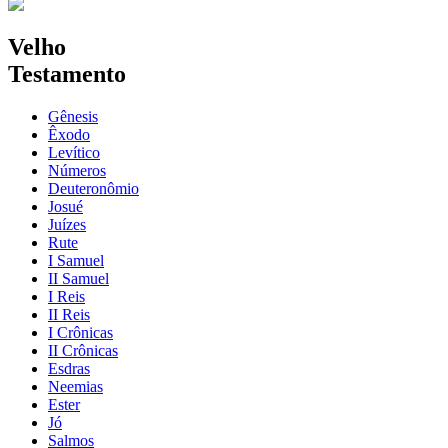
Velho
Testamento
Gênesis
Êxodo
Levítico
Números
Deuteronômio
Josué
Juízes
Rute
I Samuel
II Samuel
I Reis
II Reis
I Crônicas
II Crônicas
Esdras
Neemias
Ester
Jó
Salmos