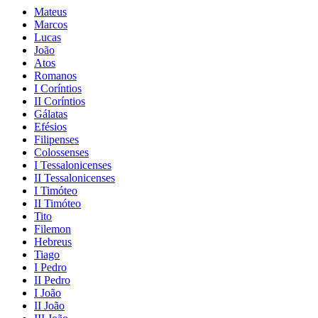
Mateus
Marcos
Lucas
João
Atos
Romanos
I Coríntios
II Coríntios
Gálatas
Efésios
Filipenses
Colossenses
I Tessalonicenses
II Tessalonicenses
I Timóteo
II Timóteo
Tito
Filemon
Hebreus
Tiago
I Pedro
II Pedro
I João
II João