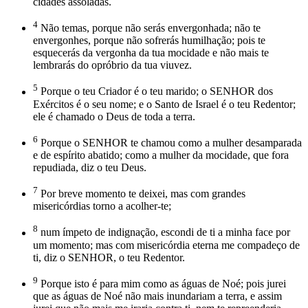
cidades assoladas.
4
Não temas, porque não serás envergonhada; não te
envergonhes, porque não sofrerás humilhação; pois te
esquecerás da vergonha da tua mocidade e não mais te
lembrarás do opróbrio da tua viuvez.
5
Porque o teu Criador é o teu marido; o SENHOR dos
Exércitos é o seu nome; e o Santo de Israel é o teu Redentor;
ele é chamado o Deus de toda a terra.
6
Porque o SENHOR te chamou como a mulher desamparada
e de espírito abatido; como a mulher da mocidade, que fora
repudiada, diz o teu Deus.
7
Por breve momento te deixei, mas com grandes
misericórdias torno a acolher-te;
8
num ímpeto de indignação, escondi de ti a minha face por
um momento; mas com misericórdia eterna me compadeço de
ti, diz o SENHOR, o teu Redentor.
9
Porque isto é para mim como as águas de Noé; pois jurei
que as águas de Noé não mais inundariam a terra, e assim