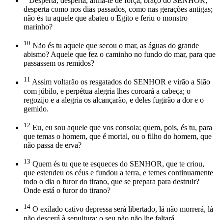
Desperta, desperta, arma-te de força, braço do SENHOR;
desperta como nos dias passados, como nas gerações antigas;
não és tu aquele que abateu o Egito e feriu o monstro
marinho?
10
Não és tu aquele que secou o mar, as águas do grande
abismo? Aquele que fez o caminho no fundo do mar, para que
passassem os remidos?
11
Assim voltarão os resgatados do SENHOR e virão a Sião
com júbilo, e perpétua alegria lhes coroará a cabeça; o
regozijo e a alegria os alcançarão, e deles fugirão a dor e o
gemido.
12
Eu, eu sou aquele que vos consola; quem, pois, és tu, para
que temas o homem, que é mortal, ou o filho do homem, que
não passa de erva?
13
Quem és tu que te esqueces do SENHOR, que te criou,
que estendeu os céus e fundou a terra, e temes continuamente
todo o dia o furor do tirano, que se prepara para destruir?
Onde está o furor do tirano?
14
O exilado cativo depressa será libertado, lá não morrerá, lá
não descerá à sepultura; o seu pão não lhe faltará.