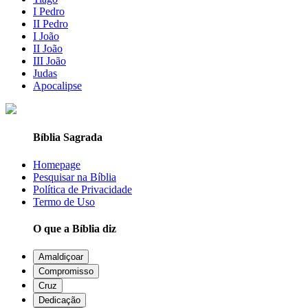
I Pedro
II Pedro
I João
II João
III João
Judas
Apocalipse
Bíblia Sagrada
Homepage
Pesquisar na Bíblia
Política de Privacidade
Termo de Uso
O que a Bíblia diz
Amaldiçoar
Compromisso
Cruz
Dedicação