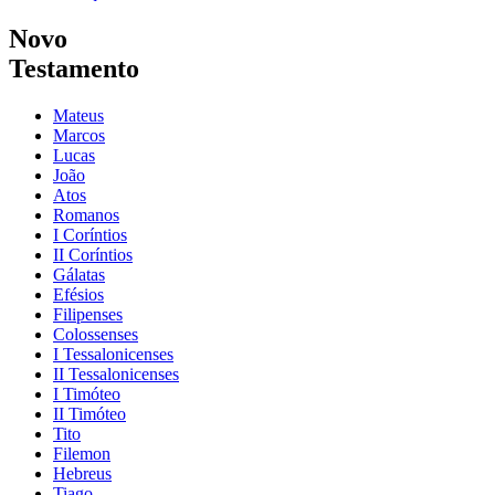
Novo
Testamento
Mateus
Marcos
Lucas
João
Atos
Romanos
I Coríntios
II Coríntios
Gálatas
Efésios
Filipenses
Colossenses
I Tessalonicenses
II Tessalonicenses
I Timóteo
II Timóteo
Tito
Filemon
Hebreus
Tiago