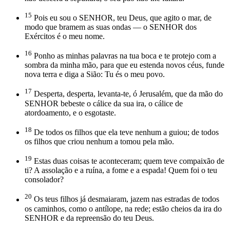
15
Pois eu sou o SENHOR, teu Deus, que agito o mar, de
modo que bramem as suas ondas — o SENHOR dos
Exércitos é o meu nome.
16
Ponho as minhas palavras na tua boca e te protejo com a
sombra da minha mão, para que eu estenda novos céus, funde
nova terra e diga a Sião: Tu és o meu povo.
17
Desperta, desperta, levanta-te, ó Jerusalém, que da mão do
SENHOR bebeste o cálice da sua ira, o cálice de
atordoamento, e o esgotaste.
18
De todos os filhos que ela teve nenhum a guiou; de todos
os filhos que criou nenhum a tomou pela mão.
19
Estas duas coisas te aconteceram; quem teve compaixão de
ti? A assolação e a ruína, a fome e a espada! Quem foi o teu
consolador?
20
Os teus filhos já desmaiaram, jazem nas estradas de todos
os caminhos, como o antílope, na rede; estão cheios da ira do
SENHOR e da repreensão do teu Deus.