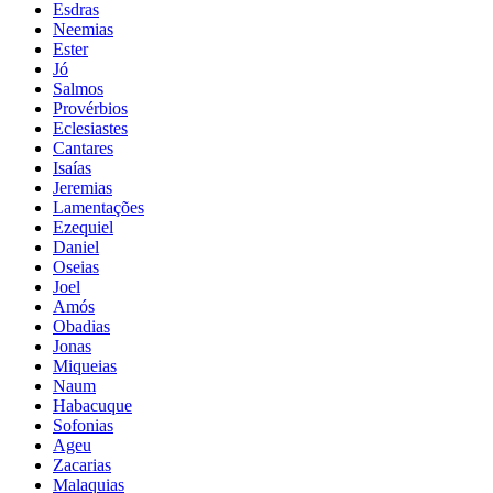
Esdras
Neemias
Ester
Jó
Salmos
Provérbios
Eclesiastes
Cantares
Isaías
Jeremias
Lamentações
Ezequiel
Daniel
Oseias
Joel
Amós
Obadias
Jonas
Miqueias
Naum
Habacuque
Sofonias
Ageu
Zacarias
Malaquias