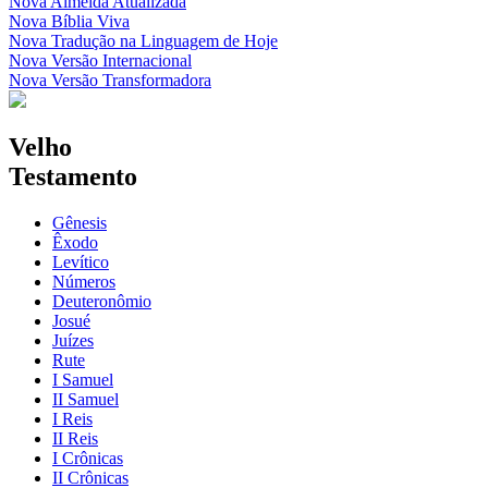
Nova Almeida Atualizada
Nova Bíblia Viva
Nova Tradução na Linguagem de Hoje
Nova Versão Internacional
Nova Versão Transformadora
Velho
Testamento
Gênesis
Êxodo
Levítico
Números
Deuteronômio
Josué
Juízes
Rute
I Samuel
II Samuel
I Reis
II Reis
I Crônicas
II Crônicas