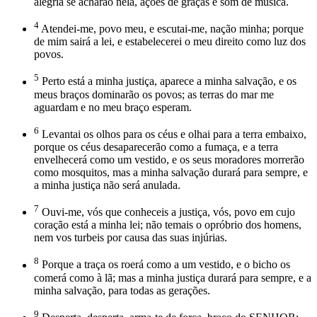
alegria se acharão nela, ações de graças e som de música.
4
Atendei-me, povo meu, e escutai-me, nação minha; porque
de mim sairá a lei, e estabelecerei o meu direito como luz dos
povos.
5
Perto está a minha justiça, aparece a minha salvação, e os
meus braços dominarão os povos; as terras do mar me
aguardam e no meu braço esperam.
6
Levantai os olhos para os céus e olhai para a terra embaixo,
porque os céus desaparecerão como a fumaça, e a terra
envelhecerá como um vestido, e os seus moradores morrerão
como mosquitos, mas a minha salvação durará para sempre, e
a minha justiça não será anulada.
7
Ouvi-me, vós que conheceis a justiça, vós, povo em cujo
coração está a minha lei; não temais o opróbrio dos homens,
nem vos turbeis por causa das suas injúrias.
8
Porque a traça os roerá como a um vestido, e o bicho os
comerá como à lã; mas a minha justiça durará para sempre, e a
minha salvação, para todas as gerações.
9