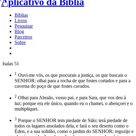
Bíblias
Livros
Pesquisar
Blog
Parceiros
Sobre
Isaías 51
1
Ouvi-me vós, os que procurais a justiça, os que buscais o
SENHOR; olhai para a rocha de que fostes cortados e para a
caverna do poço de que fostes cavados.
2
Olhai para Abraão, vosso pai, e para Sara, que vos deu à
luz; porque era ele único, quando eu o chamei, o abençoei e o
multipliquei.
3
Porque o SENHOR tem piedade de Sião; terá piedade de
todos os lugares assolados dela, e fará o seu deserto como o
Éden, e a sua solidão, como o jardim do SENHOR; regozijo e