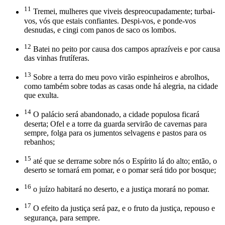
11
Tremei, mulheres que viveis despreocupadamente; turbai-
vos, vós que estais confiantes. Despi-vos, e ponde-vos
desnudas, e cingi com panos de saco os lombos.
12
Batei no peito por causa dos campos aprazíveis e por causa
das vinhas frutíferas.
13
Sobre a terra do meu povo virão espinheiros e abrolhos,
como também sobre todas as casas onde há alegria, na cidade
que exulta.
14
O palácio será abandonado, a cidade populosa ficará
deserta; Ofel e a torre da guarda servirão de cavernas para
sempre, folga para os jumentos selvagens e pastos para os
rebanhos;
15
até que se derrame sobre nós o Espírito lá do alto; então, o
deserto se tornará em pomar, e o pomar será tido por bosque;
16
o juízo habitará no deserto, e a justiça morará no pomar.
17
O efeito da justiça será paz, e o fruto da justiça, repouso e
segurança, para sempre.