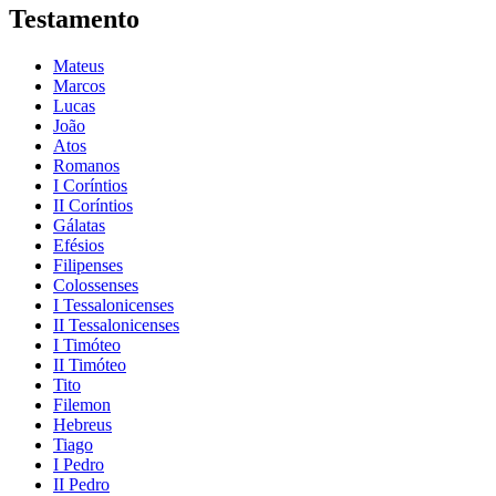
Testamento
Mateus
Marcos
Lucas
João
Atos
Romanos
I Coríntios
II Coríntios
Gálatas
Efésios
Filipenses
Colossenses
I Tessalonicenses
II Tessalonicenses
I Timóteo
II Timóteo
Tito
Filemon
Hebreus
Tiago
I Pedro
II Pedro