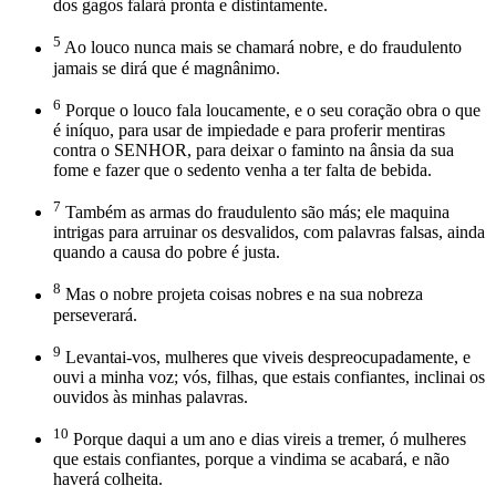
dos gagos falará pronta e distintamente.
5
Ao louco nunca mais se chamará nobre, e do fraudulento
jamais se dirá que é magnânimo.
6
Porque o louco fala loucamente, e o seu coração obra o que
é iníquo, para usar de impiedade e para proferir mentiras
contra o SENHOR, para deixar o faminto na ânsia da sua
fome e fazer que o sedento venha a ter falta de bebida.
7
Também as armas do fraudulento são más; ele maquina
intrigas para arruinar os desvalidos, com palavras falsas, ainda
quando a causa do pobre é justa.
8
Mas o nobre projeta coisas nobres e na sua nobreza
perseverará.
9
Levantai-vos, mulheres que viveis despreocupadamente, e
ouvi a minha voz; vós, filhas, que estais confiantes, inclinai os
ouvidos às minhas palavras.
10
Porque daqui a um ano e dias vireis a tremer, ó mulheres
que estais confiantes, porque a vindima se acabará, e não
haverá colheita.