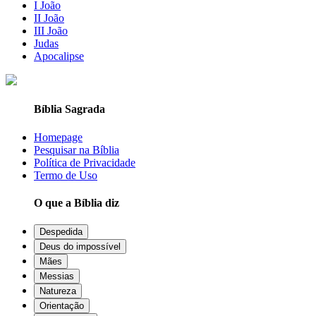
I João
II João
III João
Judas
Apocalipse
Bíblia Sagrada
Homepage
Pesquisar na Bíblia
Política de Privacidade
Termo de Uso
O que a Bíblia diz
Despedida
Deus do impossível
Mães
Messias
Natureza
Orientação