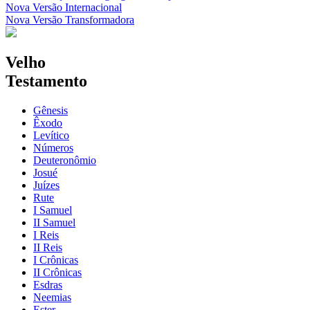
Nova Versão Internacional
Nova Versão Transformadora
Velho
Testamento
Gênesis
Êxodo
Levítico
Números
Deuteronômio
Josué
Juízes
Rute
I Samuel
II Samuel
I Reis
II Reis
I Crônicas
II Crônicas
Esdras
Neemias
Ester