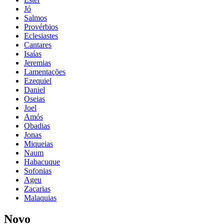
Jó
Salmos
Provérbios
Eclesiastes
Cantares
Isaías
Jeremias
Lamentações
Ezequiel
Daniel
Oseias
Joel
Amós
Obadias
Jonas
Miqueias
Naum
Habacuque
Sofonias
Ageu
Zacarias
Malaquias
Novo