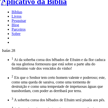
Bíblias
Livros
Pesquisar
Blog
Parceiros
Sobre
Isaías 28
1
Ai da soberba coroa dos bêbados de Efraim e da flor caduca
da sua gloriosa formosura que está sobre a parte alta do
fertilíssimo vale dos vencidos do vinho!
2
Eis que o Senhor tem certo homem valente e poderoso; este,
como uma queda de saraiva, como uma tormenta de
destruição e como uma tempestade de impetuosas águas que
transbordam, com poder as derribará por terra.
3
A soberba coroa dos bêbados de Efraim será pisada aos pés.
4