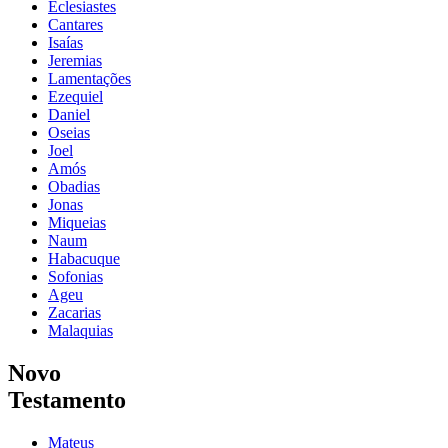
Eclesiastes
Cantares
Isaías
Jeremias
Lamentações
Ezequiel
Daniel
Oseias
Joel
Amós
Obadias
Jonas
Miqueias
Naum
Habacuque
Sofonias
Ageu
Zacarias
Malaquias
Novo
Testamento
Mateus