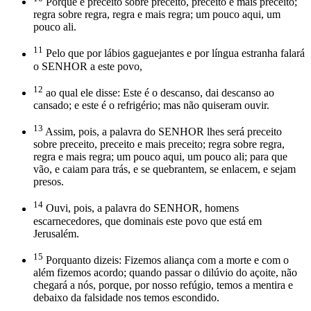
Porque é preceito sobre preceito, preceito e mais preceito;
regra sobre regra, regra e mais regra; um pouco aqui, um
pouco ali.
11
Pelo que por lábios gaguejantes e por língua estranha falará
o SENHOR a este povo,
12
ao qual ele disse: Este é o descanso, dai descanso ao
cansado; e este é o refrigério; mas não quiseram ouvir.
13
Assim, pois, a palavra do SENHOR lhes será preceito
sobre preceito, preceito e mais preceito; regra sobre regra,
regra e mais regra; um pouco aqui, um pouco ali; para que
vão, e caiam para trás, e se quebrantem, se enlacem, e sejam
presos.
14
Ouvi, pois, a palavra do SENHOR, homens
escarnecedores, que dominais este povo que está em
Jerusalém.
15
Porquanto dizeis: Fizemos aliança com a morte e com o
além fizemos acordo; quando passar o dilúvio do açoite, não
chegará a nós, porque, por nosso refúgio, temos a mentira e
debaixo da falsidade nos temos escondido.