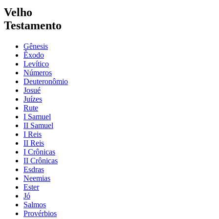
Velho
Testamento
Gênesis
Êxodo
Levítico
Números
Deuteronômio
Josué
Juízes
Rute
I Samuel
II Samuel
I Reis
II Reis
I Crônicas
II Crônicas
Esdras
Neemias
Ester
Jó
Salmos
Provérbios