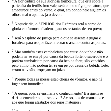
A flor caduca da sua gloriosa formosura, que está sobre a
parte alta do fertilíssimo vale, será como o figo prematuro, que
amadurece antes do verão, o qual, em pondo nele alguém os
olhos, mal o apanha, já o devora.
5
Naquele dia, o SENHOR dos Exércitos será a coroa de
glória e o formoso diadema para os restantes de seu povo;
6
será o espírito de justiça para o que se assenta a julgar e
fortaleza para os que fazem recuar o assalto contra as portas.
7
Mas também estes cambaleiam por causa do vinho e não
podem ter-se em pé por causa da bebida forte; o sacerdote e o
profeta cambaleiam por causa da bebida forte, são vencidos
pelo vinho, não podem ter-se em pé por causa da bebida forte;
erram na visão, tropeçam no juízo.
8
Porque todas as mesas estão cheias de vômitos, e não há
lugar sem imundícia.
9
A quem, pois, se ensinaria o conhecimento? E a quem se
daria a entender o que se ouviu? Acaso, aos desmamados e
aos que foram afastados dos seios maternos?
10