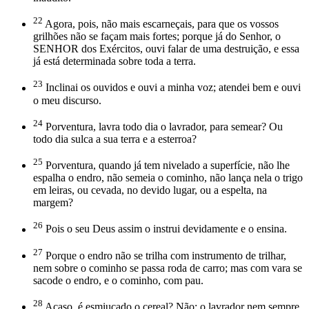
22
Agora, pois, não mais escarneçais, para que os vossos
grilhões não se façam mais fortes; porque já do Senhor, o
SENHOR dos Exércitos, ouvi falar de uma destruição, e essa
já está determinada sobre toda a terra.
23
Inclinai os ouvidos e ouvi a minha voz; atendei bem e ouvi
o meu discurso.
24
Porventura, lavra todo dia o lavrador, para semear? Ou
todo dia sulca a sua terra e a esterroa?
25
Porventura, quando já tem nivelado a superfície, não lhe
espalha o endro, não semeia o cominho, não lança nela o trigo
em leiras, ou cevada, no devido lugar, ou a espelta, na
margem?
26
Pois o seu Deus assim o instrui devidamente e o ensina.
27
Porque o endro não se trilha com instrumento de trilhar,
nem sobre o cominho se passa roda de carro; mas com vara se
sacode o endro, e o cominho, com pau.
28
Acaso, é esmiuçado o cereal? Não; o lavrador nem sempre