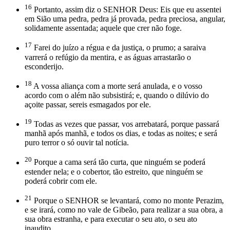
16
Portanto, assim diz o SENHOR Deus: Eis que eu assentei
em Sião uma pedra, pedra já provada, pedra preciosa, angular,
solidamente assentada; aquele que crer não foge.
17
Farei do juízo a régua e da justiça, o prumo; a saraiva
varrerá o refúgio da mentira, e as águas arrastarão o
esconderijo.
18
A vossa aliança com a morte será anulada, e o vosso
acordo com o além não subsistirá; e, quando o dilúvio do
açoite passar, sereis esmagados por ele.
19
Todas as vezes que passar, vos arrebatará, porque passará
manhã após manhã, e todos os dias, e todas as noites; e será
puro terror o só ouvir tal notícia.
20
Porque a cama será tão curta, que ninguém se poderá
estender nela; e o cobertor, tão estreito, que ninguém se
poderá cobrir com ele.
21
Porque o SENHOR se levantará, como no monte Perazim,
e se irará, como no vale de Gibeão, para realizar a sua obra, a
sua obra estranha, e para executar o seu ato, o seu ato
inaudito.