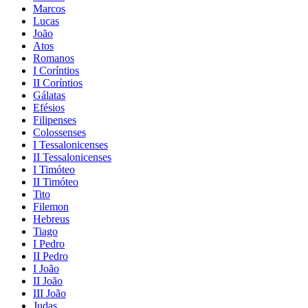
Marcos
Lucas
João
Atos
Romanos
I Coríntios
II Coríntios
Gálatas
Efésios
Filipenses
Colossenses
I Tessalonicenses
II Tessalonicenses
I Timóteo
II Timóteo
Tito
Filemon
Hebreus
Tiago
I Pedro
II Pedro
I João
II João
III João
Judas