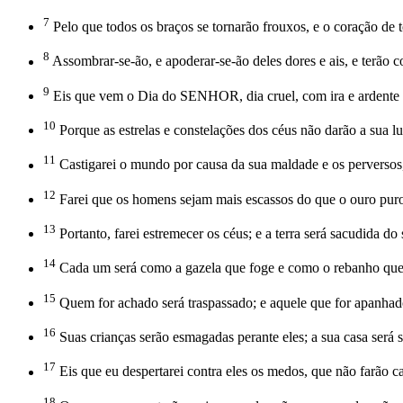
7
Pelo que todos os braços se tornarão frouxos, e o coração de 
8
Assombrar-se-ão, e apoderar-se-ão deles dores e ais, e terão co
9
Eis que vem o Dia do SENHOR, dia cruel, com ira e ardente fur
10
Porque as estrelas e constelações dos céus não darão a sua luz;
11
Castigarei o mundo por causa da sua maldade e os perversos, p
12
Farei que os homens sejam mais escassos do que o ouro puro,
13
Portanto, farei estremecer os céus; e a terra será sacudida d
14
Cada um será como a gazela que foge e como o rebanho que n
15
Quem for achado será traspassado; e aquele que for apanhado
16
Suas crianças serão esmagadas perante eles; a sua casa será 
17
Eis que eu despertarei contra eles os medos, que não farão 
18