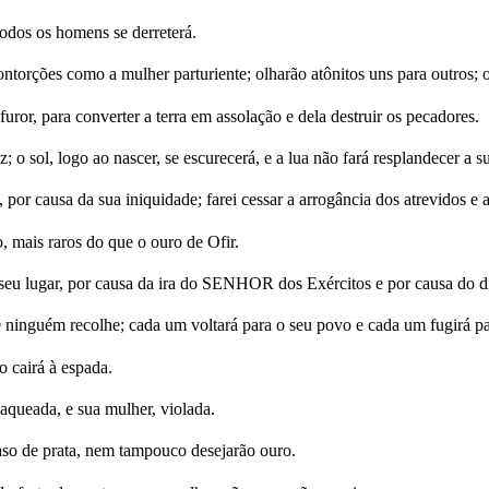
todos os homens se derreterá.
ntorções como a mulher parturiente; olharão atônitos uns para outros; o 
or, para converter a terra em assolação e dela destruir os pecadores.
 o sol, logo ao nascer, se escurecerá, e a lua não fará resplandecer a su
or causa da sua iniquidade; farei cessar a arrogância dos atrevidos e a
 mais raros do que o ouro de Ofir.
o seu lugar, por causa da ira do SENHOR dos Exércitos e por causa do di
inguém recolhe; cada um voltará para o seu povo e cada um fugirá par
 cairá à espada.
saqueada, e sua mulher, violada.
caso de prata, nem tampouco desejarão ouro.