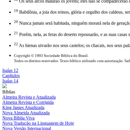
Os seus arcos matarão os jovens; eles não se compadecerão do
19
Babilônia, a joia dos reinos, glória e orgulho dos caldeus,
20
Nunca jamais será habitada, ninguém morará nela de geração e
21
Porém, nela, as feras do deserto repousarão, e as suas casas se
22
As hienas uivarão nos seus castelos; os chacais, nos seus palá
Copyright © 1993 Sociedade Bíblica do Brasil.
Todos os direitos reservados. Texto bíblico utilizado com autorização. Sa
Isaías 12
Capítulos
Isaías 14
Bíblias
Almeira Revista e Atualizada
Almeira Revista e Corrigida
King James Atualizada
Nova Almeida Atualizada
Nova Bíblia Viva
Nova Tradução na Linguagem de Hoje
Nova Versão Internacional