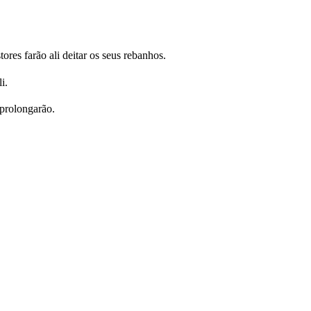
res farão ali deitar os seus rebanhos.
i.
 prolongarão.