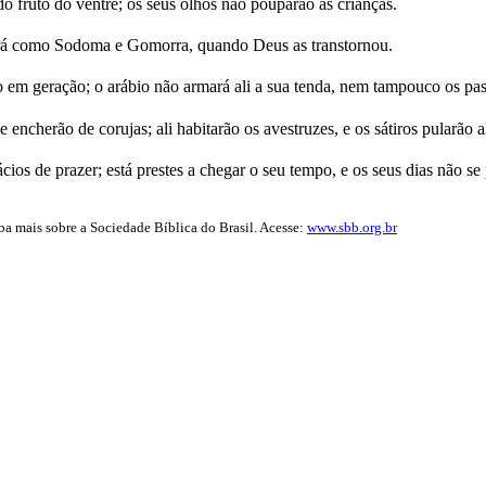
 fruto do ventre; os seus olhos não pouparão as crianças.
 será como Sodoma e Gomorra, quando Deus as transtornou.
m geração; o arábio não armará ali a sua tenda, nem tampouco os pasto
 encherão de corujas; ali habitarão os avestruzes, e os sátiros pularão al
cios de prazer; está prestes a chegar o seu tempo, e os seus dias não se
iba mais sobre a Sociedade Bíblica do Brasil. Acesse:
www.sbb.org.br