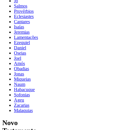
Jó
Salmos
Provérbios
Eclesiastes
Cantares
Isaías
Jeremias
Lamentações
Ezequiel
Daniel
Oseias
Joel
Amós
Obadias
Jonas
Miqueias
Naum
Habacuque
Sofonias
Ageu
Zacarias
Malaquias
Novo