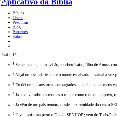
Bíblias
Livros
Pesquisar
Blog
Parceiros
Sobre
Isaías 13
1
Sentença que, numa visão, recebeu Isaías, filho de Amoz, cont
2
Alçai um estandarte sobre o monte escalvado; levantai a voz pa
3
Eu dei ordens aos meus consagrados, sim, chamei os meus val
4
Já se ouve sobre os montes o rumor como o de muito povo, o 
5
Já vêm de um país remoto, desde a extremidade do céu, o SENH
6
Uivai, pois está perto o Dia do SENHOR; vem do Todo-Pode