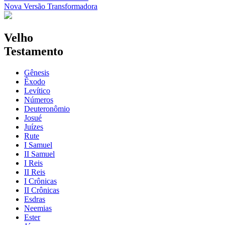
Nova Versão Transformadora
Velho
Testamento
Gênesis
Êxodo
Levítico
Números
Deuteronômio
Josué
Juízes
Rute
I Samuel
II Samuel
I Reis
II Reis
I Crônicas
II Crônicas
Esdras
Neemias
Ester