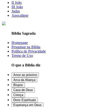
II João
III João
Judas
Apocalipse
Bíblia Sagrada
Homepage
Pesquisar na Bíblia
Política de Privacidade
Termo de Uso
O que a Bíblia diz
Amor ao próximo
Arca da Aliança
Bispos
Casa de Deus
Crença
Dons Espirituais
Esperança em Deus