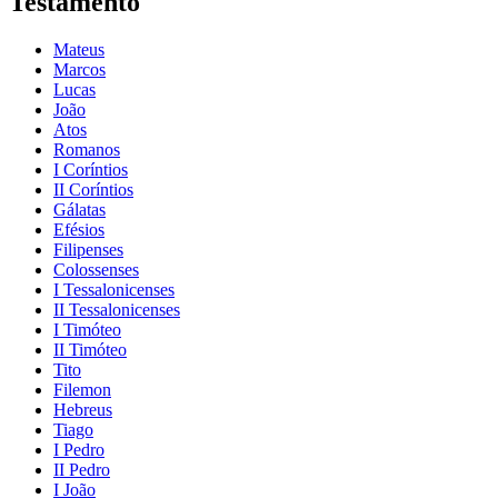
Testamento
Mateus
Marcos
Lucas
João
Atos
Romanos
I Coríntios
II Coríntios
Gálatas
Efésios
Filipenses
Colossenses
I Tessalonicenses
II Tessalonicenses
I Timóteo
II Timóteo
Tito
Filemon
Hebreus
Tiago
I Pedro
II Pedro
I João