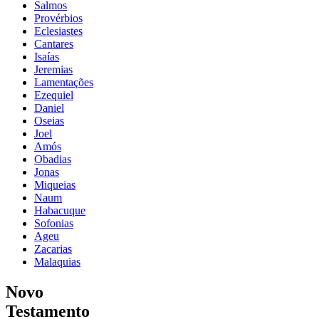
Salmos
Provérbios
Eclesiastes
Cantares
Isaías
Jeremias
Lamentações
Ezequiel
Daniel
Oseias
Joel
Amós
Obadias
Jonas
Miqueias
Naum
Habacuque
Sofonias
Ageu
Zacarias
Malaquias
Novo
Testamento