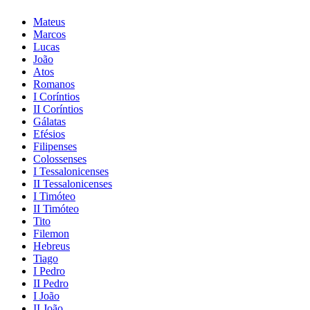
Mateus
Marcos
Lucas
João
Atos
Romanos
I Coríntios
II Coríntios
Gálatas
Efésios
Filipenses
Colossenses
I Tessalonicenses
II Tessalonicenses
I Timóteo
II Timóteo
Tito
Filemon
Hebreus
Tiago
I Pedro
II Pedro
I João
II João