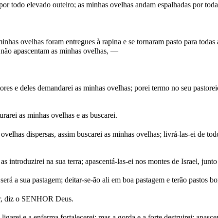
or todo elevado outeiro; as minhas ovelhas andam espalhadas por toda
as ovelhas foram entregues à rapina e se tornaram pasto para todas a
e não apascentam as minhas ovelhas, —
s e deles demandarei as minhas ovelhas; porei termo no seu pastoreio,
rei as minhas ovelhas e as buscarei.
elhas dispersas, assim buscarei as minhas ovelhas; livrá-las-ei de to
as introduzirei na sua terra; apascentá-las-ei nos montes de Israel, junto
 será a sua pastagem; deitar-se-ão ali em boa pastagem e terão pastos bo
sar, diz o SENHOR Deus.
ligarei e a enferma fortalecerei; mas a gorda e a forte destruirei; apasce