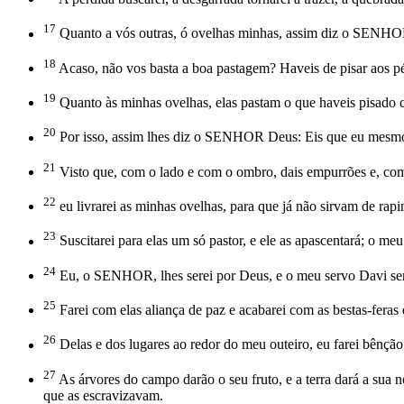
17
Quanto a vós outras, ó ovelhas minhas, assim diz o SENHOR D
18
Acaso, não vos basta a boa pastagem? Haveis de pisar aos pés
19
Quanto às minhas ovelhas, elas pastam o que haveis pisado 
20
Por isso, assim lhes diz o SENHOR Deus: Eis que eu mesmo j
21
Visto que, com o lado e com o ombro, dais empurrões e, com os
22
eu livrarei as minhas ovelhas, para que já não sirvam de rapin
23
Suscitarei para elas um só pastor, e ele as apascentará; o meu
24
Eu, o SENHOR, lhes serei por Deus, e o meu servo Davi ser
25
Farei com elas aliança de paz e acabarei com as bestas-feras 
26
Delas e dos lugares ao redor do meu outeiro, eu farei bênção
27
As árvores do campo darão o seu fruto, e a terra dará a sua 
que as escravizavam.