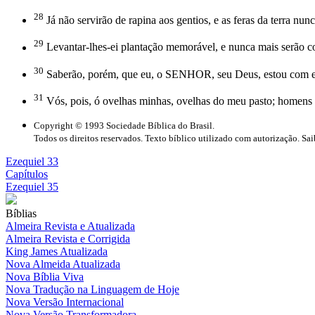
28
Já não servirão de rapina aos gentios, e as feras da terra n
29
Levantar-lhes-ei plantação memorável, e nunca mais serão co
30
Saberão, porém, que eu, o SENHOR, seu Deus, estou com el
31
Vós, pois, ó ovelhas minhas, ovelhas do meu pasto; homen
Copyright © 1993 Sociedade Bíblica do Brasil.
Todos os direitos reservados. Texto bíblico utilizado com autorização. Sa
Ezequiel 33
Capítulos
Ezequiel 35
Bíblias
Almeira Revista e Atualizada
Almeira Revista e Corrigida
King James Atualizada
Nova Almeida Atualizada
Nova Bíblia Viva
Nova Tradução na Linguagem de Hoje
Nova Versão Internacional
Nova Versão Transformadora