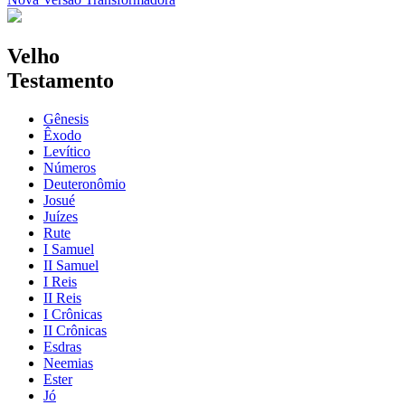
Velho
Testamento
Gênesis
Êxodo
Levítico
Números
Deuteronômio
Josué
Juízes
Rute
I Samuel
II Samuel
I Reis
II Reis
I Crônicas
II Crônicas
Esdras
Neemias
Ester
Jó