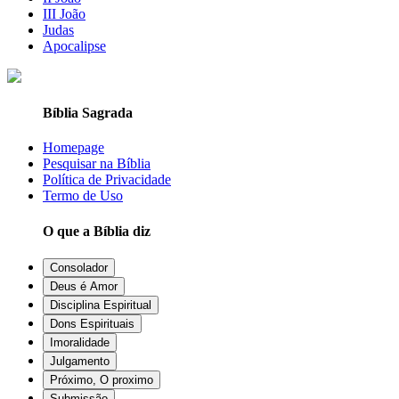
III João
Judas
Apocalipse
Bíblia Sagrada
Homepage
Pesquisar na Bíblia
Política de Privacidade
Termo de Uso
O que a Bíblia diz
Consolador
Deus é Amor
Disciplina Espiritual
Dons Espirituais
Imoralidade
Julgamento
Próximo, O proximo
Submissão