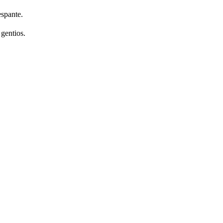
espante.
gentios.