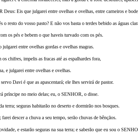
eus: Eis que julgarei entre ovelhas e ovelhas, entre carneiros e bode
 o resto do vosso pasto? E não vos basta o terdes bebido as águas clar
com os pés e bebem o que haveis turvado com os pés.
ulgarei entre ovelhas gordas e ovelhas magras.
 chifres, impelis as fracas até as espalhardes fora,
a, e julgarei entre ovelhas e ovelhas.
 servo Davi é que as apascentará; ele lhes servirá de pastor.
á príncipe no meio delas; eu, o SENHOR, o disse.
da terra; seguras habitarão no deserto e dormirão nos bosques.
; farei descer a chuva a seu tempo, serão chuvas de bênçãos.
novidade, e estarão seguras na sua terra; e saberão que eu sou o SENHO