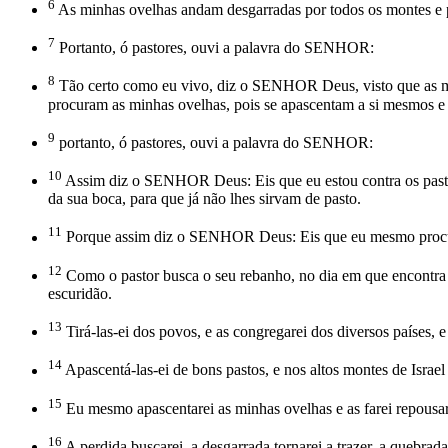
6
As minhas ovelhas andam desgarradas por todos os montes e p
7
Portanto, ó pastores, ouvi a palavra do SENHOR:
8
Tão certo como eu vivo, diz o SENHOR Deus, visto que as minh
procuram as minhas ovelhas, pois se apascentam a si mesmos 
9
portanto, ó pastores, ouvi a palavra do SENHOR:
10
Assim diz o SENHOR Deus: Eis que eu estou contra os pastore
da sua boca, para que já não lhes sirvam de pasto.
11
Porque assim diz o SENHOR Deus: Eis que eu mesmo procura
12
Como o pastor busca o seu rebanho, no dia em que encontra ov
escuridão.
13
Tirá-las-ei dos povos, e as congregarei dos diversos países, e 
14
Apascentá-las-ei de bons pastos, e nos altos montes de Israel
15
Eu mesmo apascentarei as minhas ovelhas e as farei repou
16
A perdida buscarei, a desgarrada tornarei a trazer, a quebrada 