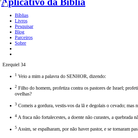
Bíblias
Livros
Pesquisar
Blog
Parceiros
Sobre
Ezequiel 34
1
Veio a mim a palavra do SENHOR, dizendo:
2
Filho do homem, profetiza contra os pastores de Israel; prof
ovelhas?
3
Comeis a gordura, vestis-vos da lã e degolais o cevado; mas n
4
A fraca não fortalecestes, a doente não curastes, a quebrada nã
5
Assim, se espalharam, por não haver pastor, e se tornaram pas