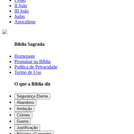
I João
II João
III João
Judas
Apocalipse
Bíblia Sagrada
Homepage
Pesquisar na Bíblia
Política de Privacidade
Termo de Uso
O que a Bíblia diz
Segurança Eterna
Abandono
Ambição
Ciúmes
Guerra
Justificação
Próximo, O proximo