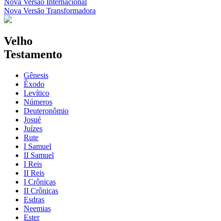
Nova Versão Internacional
Nova Versão Transformadora
Velho
Testamento
Gênesis
Êxodo
Levítico
Números
Deuteronômio
Josué
Juízes
Rute
I Samuel
II Samuel
I Reis
II Reis
I Crônicas
II Crônicas
Esdras
Neemias
Ester