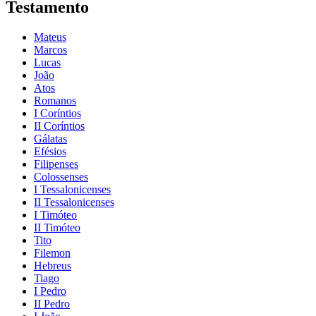
Testamento
Mateus
Marcos
Lucas
João
Atos
Romanos
I Coríntios
II Coríntios
Gálatas
Efésios
Filipenses
Colossenses
I Tessalonicenses
II Tessalonicenses
I Timóteo
II Timóteo
Tito
Filemon
Hebreus
Tiago
I Pedro
II Pedro