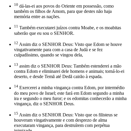
10
dá-las-ei aos povos do Oriente em possessão, como
também os filhos de Amom, para que destes não haja
memória entre as nações.
11
Também executarei juízos contra Moabe, e os moabitas
saberão que eu sou o SENHOR.
12
Assim diz o SENHOR Deus: Visto que Edom se houve
vingativamente para com a casa de Judá e se fez
culpadíssimo, quando se vingou dela,
13
assim diz o SENHOR Deus: Também estenderei a mão
contra Edom e eliminarei dele homens e animais; torná-lo-ei
deserto, e desde Temã até Dedã cairão à espada.
14
Exercerei a minha vingança contra Edom, por intermédio
do meu povo de Israel; este fará em Edom segundo a minha
ira e segundo o meu furor; e os edomitas conhecerão a minha
vingança, diz o SENHOR Deus.
15
Assim diz o SENHOR Deus: Visto que os filisteus se
houveram vingativamente e com desprezo de alma
executaram vingança, para destruírem com perpétua
inimizade,