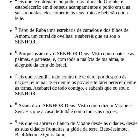
eis que te entregarei ao poder dos filhos do Oriente, e
estabelecerão em ti os seus acampamentos e porão em ti as
suas moradas; eles comerão os teus frutos e beberão o teu
leite.
5
Farei de Rabá uma estrebaria de camelos e dos filhos de
Amom, um curral de ovelhas; e sabereis que eu sou o
SENHOR.
6
Porque assim diz o SENHOR Deus: Visto como bateste as
palmas, e pateaste, e, com toda a malícia de tua alma, te
alegraste da terra de Israel,
7
eis que estendi a mão contra ti e te darei por despojo às
nações; eliminar-te-ei dentre os povos e te farei perecer dentre
as terras. Acabarei de todo contigo, e saberás que eu sou o
SENHOR.
8
Assim diz o SENHOR Deus: Visto como dizem Moabe e
Seir: Eis que a casa de Judá é como todas as nações,
9
eis que eu abrirei o flanco de Moabe desde as cidades, desde
as suas cidades fronteiras, a glória da terra, Bete-Jesimote,
Baal-Meom e Quiriataim;