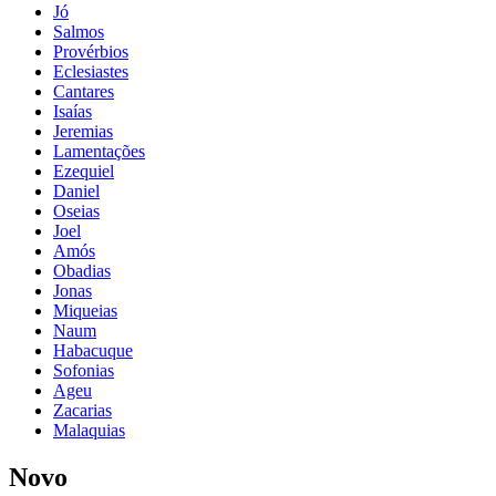
Jó
Salmos
Provérbios
Eclesiastes
Cantares
Isaías
Jeremias
Lamentações
Ezequiel
Daniel
Oseias
Joel
Amós
Obadias
Jonas
Miqueias
Naum
Habacuque
Sofonias
Ageu
Zacarias
Malaquias
Novo