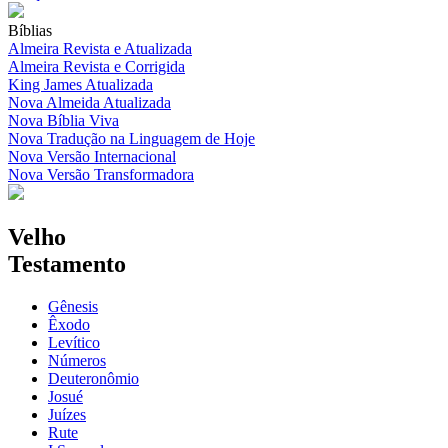
Bíblias
Almeira Revista e Atualizada
Almeira Revista e Corrigida
King James Atualizada
Nova Almeida Atualizada
Nova Bíblia Viva
Nova Tradução na Linguagem de Hoje
Nova Versão Internacional
Nova Versão Transformadora
Velho
Testamento
Gênesis
Êxodo
Levítico
Números
Deuteronômio
Josué
Juízes
Rute