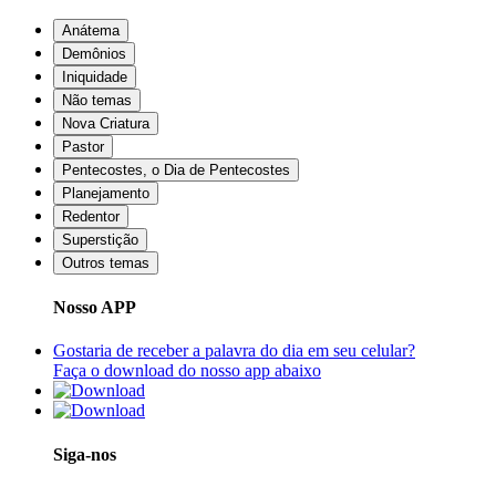
Anátema
Demônios
Iniquidade
Não temas
Nova Criatura
Pastor
Pentecostes, o Dia de Pentecostes
Planejamento
Redentor
Superstição
Outros temas
Nosso APP
Gostaria de receber a palavra do dia em seu celular?
Faça o download do nosso app abaixo
Siga-nos