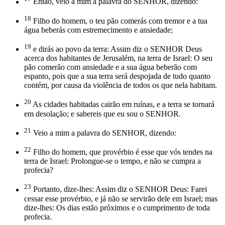
Então, veio a mim a palavra do SENHOR, dizendo:
18
Filho do homem, o teu pão comerás com tremor e a tua
água beberás com estremecimento e ansiedade;
19
e dirás ao povo da terra: Assim diz o SENHOR Deus
acerca dos habitantes de Jerusalém, na terra de Israel: O seu
pão comerão com ansiedade e a sua água beberão com
espanto, pois que a sua terra será despojada de tudo quanto
contém, por causa da violência de todos os que nela habitam.
20
As cidades habitadas cairão em ruínas, e a terra se tornará
em desolação; e sabereis que eu sou o SENHOR.
21
Veio a mim a palavra do SENHOR, dizendo:
22
Filho do homem, que provérbio é esse que vós tendes na
terra de Israel: Prolongue-se o tempo, e não se cumpra a
profecia?
23
Portanto, dize-lhes: Assim diz o SENHOR Deus: Farei
cessar esse provérbio, e já não se servirão dele em Israel; mas
dize-lhes: Os dias estão próximos e o cumprimento de toda
profecia.