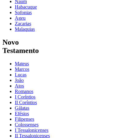
Naum
Habacuque
Sofonias
Ageu
Zacarias
Malaquias
Novo
Testamento
Mateus
Marcos
Lucas
João
Atos
Romanos
I Coríntios
II Coríntios
Gálatas
Efésios
Filipenses
Colossenses
I Tessalonicenses
II Tessalonicenses