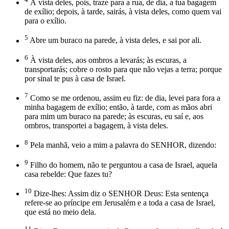
À vista deles, pois, traze para a rua, de dia, a tua bagagem
de exílio; depois, à tarde, sairás, à vista deles, como quem vai
para o exílio.
5
Abre um buraco na parede, à vista deles, e sai por ali.
6
À vista deles, aos ombros a levarás; às escuras, a
transportarás; cobre o rosto para que não vejas a terra; porque
por sinal te pus à casa de Israel.
7
Como se me ordenou, assim eu fiz: de dia, levei para fora a
minha bagagem de exílio; então, à tarde, com as mãos abri
para mim um buraco na parede; às escuras, eu saí e, aos
ombros, transportei a bagagem, à vista deles.
8
Pela manhã, veio a mim a palavra do SENHOR, dizendo:
9
Filho do homem, não te perguntou a casa de Israel, aquela
casa rebelde: Que fazes tu?
10
Dize-lhes: Assim diz o SENHOR Deus: Esta sentença
refere-se ao príncipe em Jerusalém e a toda a casa de Israel,
que está no meio dela.
11