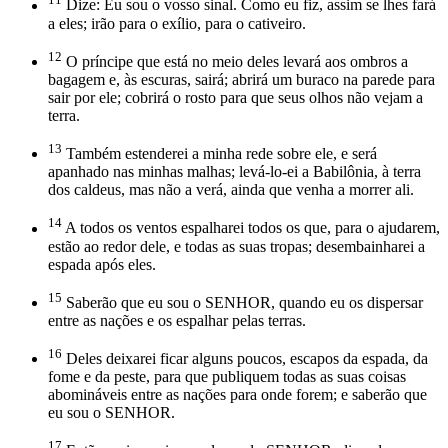
Dize: Eu sou o vosso sinal. Como eu fiz, assim se lhes fará
a eles; irão para o exílio, para o cativeiro.
12
O príncipe que está no meio deles levará aos ombros a
bagagem e, às escuras, sairá; abrirá um buraco na parede para
sair por ele; cobrirá o rosto para que seus olhos não vejam a
terra.
13
Também estenderei a minha rede sobre ele, e será
apanhado nas minhas malhas; levá-lo-ei a Babilônia, à terra
dos caldeus, mas não a verá, ainda que venha a morrer ali.
14
A todos os ventos espalharei todos os que, para o ajudarem,
estão ao redor dele, e todas as suas tropas; desembainharei a
espada após eles.
15
Saberão que eu sou o SENHOR, quando eu os dispersar
entre as nações e os espalhar pelas terras.
16
Deles deixarei ficar alguns poucos, escapos da espada, da
fome e da peste, para que publiquem todas as suas coisas
abomináveis entre as nações para onde forem; e saberão que
eu sou o SENHOR.
17