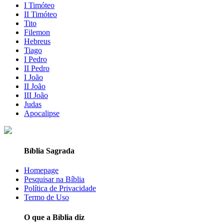
I Timóteo
II Timóteo
Tito
Filemon
Hebreus
Tiago
I Pedro
II Pedro
I João
II João
III João
Judas
Apocalipse
Bíblia Sagrada
Homepage
Pesquisar na Bíblia
Política de Privacidade
Termo de Uso
O que a Bíblia diz