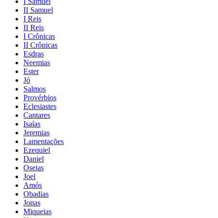
I Samuel
II Samuel
I Reis
II Reis
I Crônicas
II Crônicas
Esdras
Neemias
Ester
Jó
Salmos
Provérbios
Eclesiastes
Cantares
Isaías
Jeremias
Lamentações
Ezequiel
Daniel
Oseias
Joel
Amós
Obadias
Jonas
Miqueias