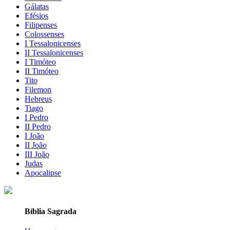
Gálatas
Efésios
Filipenses
Colossenses
I Tessalonicenses
II Tessalonicenses
I Timóteo
II Timóteo
Tito
Filemon
Hebreus
Tiago
I Pedro
II Pedro
I João
II João
III João
Judas
Apocalipse
Bíblia Sagrada