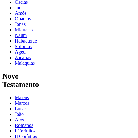
Oseias
Joel
Amós
Obadias
Jonas
Miqueias
Naum
Habacuque
Sofonias
Ageu
Zacarias
Malaquias
Novo
Testamento
Mateus
Marcos
Lucas
João
Atos
Romanos
I Coríntios
II Coríntios