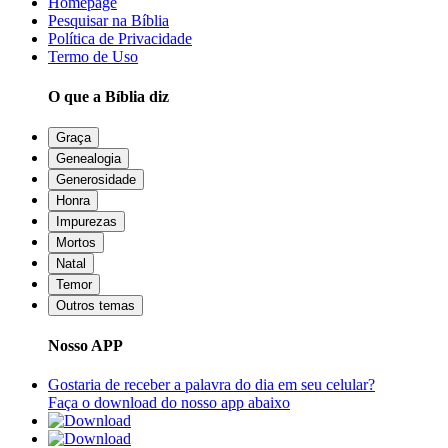
Homepage
Pesquisar na Bíblia
Política de Privacidade
Termo de Uso
O que a Bíblia diz
Graça
Genealogia
Generosidade
Honra
Impurezas
Mortos
Natal
Temor
Outros temas
Nosso APP
Gostaria de receber a palavra do dia em seu celular?
Faça o download do nosso app abaixo