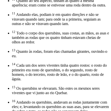
Quanto ao seu aspecto, tinham as quatro a mesma
aparência; eram como se estivesse uma roda dentro da outra.
11
Andando elas, podiam ir em quatro direções e não se
viravam quando iam; para onde ia a primeira, seguiam as
outras e não se viravam quando iam.
12
Todo o corpo dos querubins, suas costas, as mãos, as asas e
também as rodas que os quatro tinham estavam cheias de
olhos ao redor.
13
Quanto às rodas, foram elas chamadas girantes, ouvindo-o
eu.
14
Cada um dos seres viventes tinha quatro rostos: o rosto do
primeiro era rosto de querubim, o do segundo, rosto de
homem, o do terceiro, rosto de leão, e o do quarto, rosto de
águia.
15
Os querubins se elevaram. São estes os mesmos seres
viventes que vi junto ao rio Quebar.
16
Andando os querubins, andavam as rodas juntamente com
eles; e, levantando os querubins as suas asas, para se elevarem