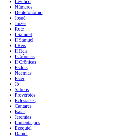
Levítico
Números
Deuteronômio
Josué
Juízes
Rute
I Samuel
II Samuel
I Reis
II Reis
I Crônicas
II Crônicas
Esdras
Neemias
Ester
Jó
Salmos
Provérbios
Eclesiastes
Cantares
Isaías
Jeremias
Lamentações
Ezequiel
Daniel