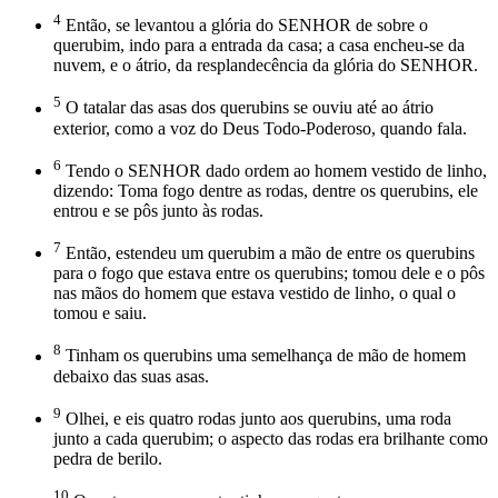
4
Então, se levantou a glória do SENHOR de sobre o
querubim, indo para a entrada da casa; a casa encheu-se da
nuvem, e o átrio, da resplandecência da glória do SENHOR.
5
O tatalar das asas dos querubins se ouviu até ao átrio
exterior, como a voz do Deus Todo-Poderoso, quando fala.
6
Tendo o SENHOR dado ordem ao homem vestido de linho,
dizendo: Toma fogo dentre as rodas, dentre os querubins, ele
entrou e se pôs junto às rodas.
7
Então, estendeu um querubim a mão de entre os querubins
para o fogo que estava entre os querubins; tomou dele e o pôs
nas mãos do homem que estava vestido de linho, o qual o
tomou e saiu.
8
Tinham os querubins uma semelhança de mão de homem
debaixo das suas asas.
9
Olhei, e eis quatro rodas junto aos querubins, uma roda
junto a cada querubim; o aspecto das rodas era brilhante como
pedra de berilo.
10