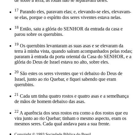
de sobre a terra, as rodas não se separavam deles.
17
Parando eles, paravam elas; e, elevando-se eles, elevavam-
se elas, porque o espírito dos seres viventes estava nelas.
18
Então, saiu a glória do SENHOR da entrada da casa e
parou sobre os querubins.
19
Os querubins levantaram as suas asas e se elevaram da
terra à minha vista, quando saíram acompanhados pelas rodas;
pararam à entrada da porta oriental da Casa do SENHOR, e a
glória do Deus de Israel estava no alto, sobre eles.
20
São estes os seres viventes que vi debaixo do Deus de
Israel, junto ao rio Quebar, e fiquei sabendo que eram
querubins.
21
Cada um tinha quatro rostos e quatro asas e a semelhança
de mãos de homem debaixo das asas.
22
A aparência dos seus rostos era como a dos rostos que eu
vira junto ao rio Quebar; tinham o mesmo aspecto, eram os
mesmos seres. Cada qual andava para a sua frente.
Copyright © 1993 Sociedade Bíblica do Brasil.