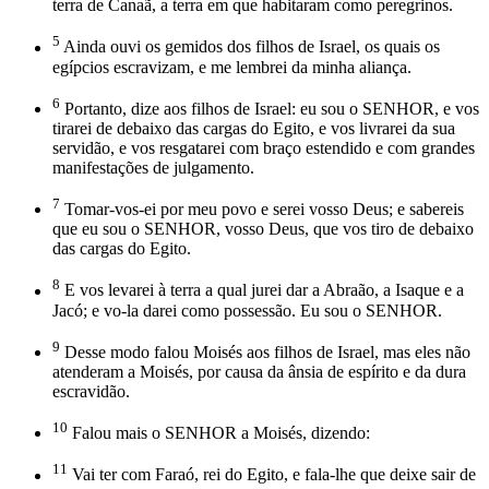
terra de Canaã, a terra em que habitaram como peregrinos.
5
Ainda ouvi os gemidos dos filhos de Israel, os quais os
egípcios escravizam, e me lembrei da minha aliança.
6
Portanto, dize aos filhos de Israel: eu sou o SENHOR, e vos
tirarei de debaixo das cargas do Egito, e vos livrarei da sua
servidão, e vos resgatarei com braço estendido e com grandes
manifestações de julgamento.
7
Tomar-vos-ei por meu povo e serei vosso Deus; e sabereis
que eu sou o SENHOR, vosso Deus, que vos tiro de debaixo
das cargas do Egito.
8
E vos levarei à terra a qual jurei dar a Abraão, a Isaque e a
Jacó; e vo-la darei como possessão. Eu sou o SENHOR.
9
Desse modo falou Moisés aos filhos de Israel, mas eles não
atenderam a Moisés, por causa da ânsia de espírito e da dura
escravidão.
10
Falou mais o SENHOR a Moisés, dizendo:
11
Vai ter com Faraó, rei do Egito, e fala-lhe que deixe sair de