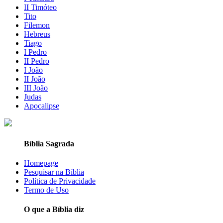
II Timóteo
Tito
Filemon
Hebreus
Tiago
I Pedro
II Pedro
I João
II João
III João
Judas
Apocalipse
Bíblia Sagrada
Homepage
Pesquisar na Bíblia
Política de Privacidade
Termo de Uso
O que a Bíblia diz