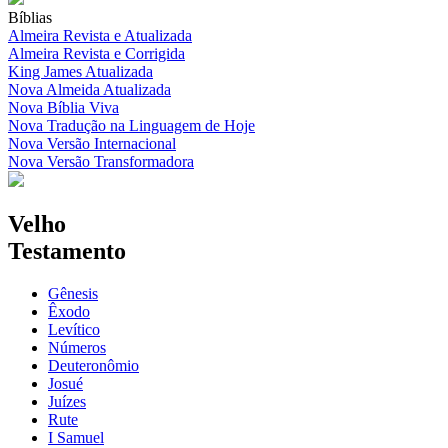
Bíblias
Almeira Revista e Atualizada
Almeira Revista e Corrigida
King James Atualizada
Nova Almeida Atualizada
Nova Bíblia Viva
Nova Tradução na Linguagem de Hoje
Nova Versão Internacional
Nova Versão Transformadora
Velho
Testamento
Gênesis
Êxodo
Levítico
Números
Deuteronômio
Josué
Juízes
Rute
I Samuel