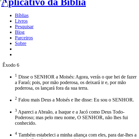
Bíblias
Livros
Pesquisar
Blog
Parceiros
Sobre
Êxodo 6
1
Disse o SENHOR a Moisés: Agora, verás o que hei de fazer
a Faraó; pois, por mão poderosa, os deixará ir e, por mão
poderosa, os lançará fora da sua terra.
2
Falou mais Deus a Moisés e lhe disse: Eu sou o SENHOR.
3
Apareci a Abraão, a Isaque e a Jacó como Deus Todo-
Poderoso; mas pelo meu nome, O SENHOR, não lhes fui
conhecido.
4
Também estabeleci a minha aliança com eles, para dar-lhes a