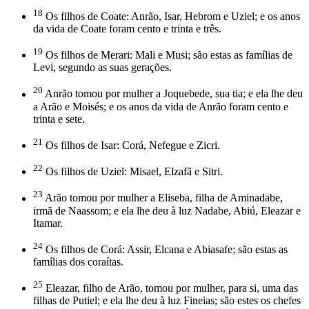
18
Os filhos de Coate: Anrão, Isar, Hebrom e Uziel; e os anos
da vida de Coate foram cento e trinta e três.
19
Os filhos de Merari: Mali e Musi; são estas as famílias de
Levi, segundo as suas gerações.
20
Anrão tomou por mulher a Joquebede, sua tia; e ela lhe deu
a Arão e Moisés; e os anos da vida de Anrão foram cento e
trinta e sete.
21
Os filhos de Isar: Corá, Nefegue e Zicri.
22
Os filhos de Uziel: Misael, Elzafã e Sitri.
23
Arão tomou por mulher a Eliseba, filha de Aminadabe,
irmã de Naassom; e ela lhe deu à luz Nadabe, Abiú, Eleazar e
Itamar.
24
Os filhos de Corá: Assir, Elcana e Abiasafe; são estas as
famílias dos coraítas.
25
Eleazar, filho de Arão, tomou por mulher, para si, uma das
filhas de Putiel; e ela lhe deu à luz Fineias; são estes os chefes