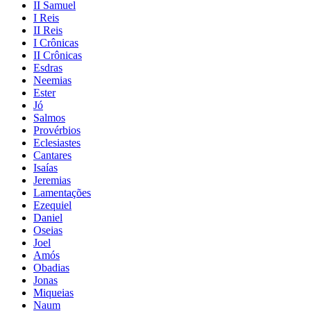
II Samuel
I Reis
II Reis
I Crônicas
II Crônicas
Esdras
Neemias
Ester
Jó
Salmos
Provérbios
Eclesiastes
Cantares
Isaías
Jeremias
Lamentações
Ezequiel
Daniel
Oseias
Joel
Amós
Obadias
Jonas
Miqueias
Naum