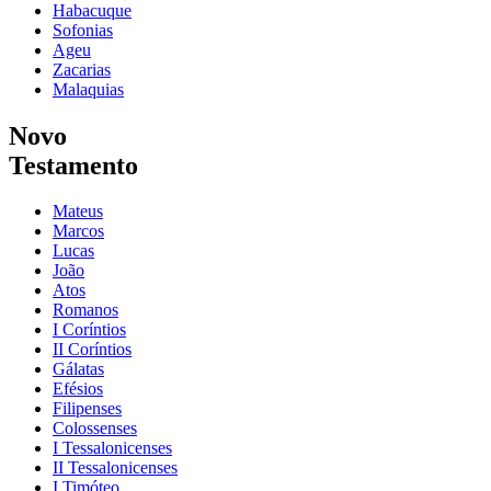
Habacuque
Sofonias
Ageu
Zacarias
Malaquias
Novo
Testamento
Mateus
Marcos
Lucas
João
Atos
Romanos
I Coríntios
II Coríntios
Gálatas
Efésios
Filipenses
Colossenses
I Tessalonicenses
II Tessalonicenses
I Timóteo