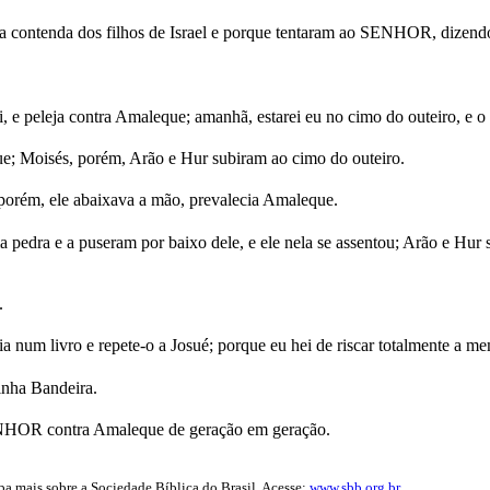
a contenda dos filhos de Israel e porque tentaram ao SENHOR, dize
 e peleja contra Amaleque; amanhã, estarei eu no cimo do outeiro, e 
e; Moisés, porém, Arão e Hur subiram ao cimo do outeiro.
porém, ele abaixava a mão, prevalecia Amaleque.
pedra e a puseram por baixo dele, e ele nela se assentou; Arão e Hur s
.
num livro e repete-o a Josué; porque eu hei de riscar totalmente a m
nha Bandeira.
NHOR contra Amaleque de geração em geração.
iba mais sobre a Sociedade Bíblica do Brasil. Acesse:
www.sbb.org.br