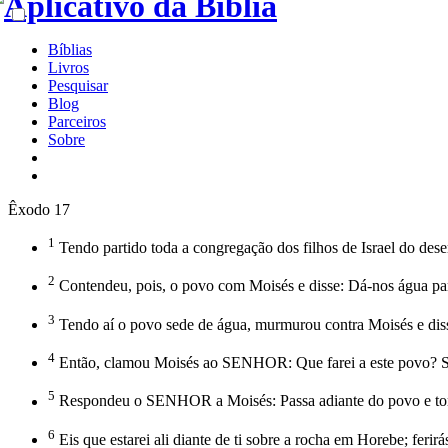
Bíblias
Livros
Pesquisar
Blog
Parceiros
Sobre
Êxodo 17
1
Tendo partido toda a congregação dos filhos de Israel do d
2
Contendeu, pois, o povo com Moisés e disse: Dá-nos água p
3
Tendo aí o povo sede de água, murmurou contra Moisés e disse:
4
Então, clamou Moisés ao SENHOR: Que farei a este povo? Só
5
Respondeu o SENHOR a Moisés: Passa adiante do povo e toma c
6
Eis que estarei ali diante de ti sobre a rocha em Horebe; ferir