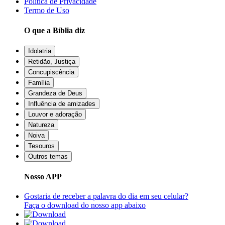
Política de Privacidade
Termo de Uso
O que a Bíblia diz
Idolatria
Retidão, Justiça
Concupiscência
Família
Grandeza de Deus
Influência de amizades
Louvor e adoração
Natureza
Noiva
Tesouros
Outros temas
Nosso APP
Gostaria de receber a palavra do dia em seu celular?
Faça o download do nosso app abaixo