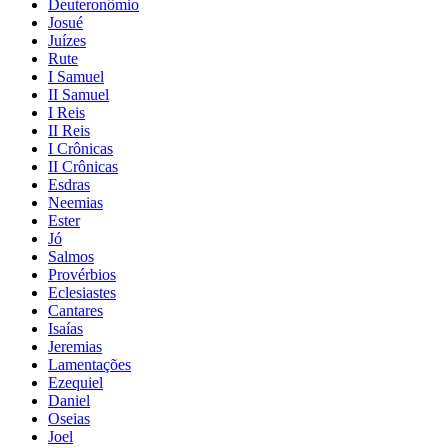
Deuteronômio
Josué
Juízes
Rute
I Samuel
II Samuel
I Reis
II Reis
I Crônicas
II Crônicas
Esdras
Neemias
Ester
Jó
Salmos
Provérbios
Eclesiastes
Cantares
Isaías
Jeremias
Lamentações
Ezequiel
Daniel
Oseias
Joel