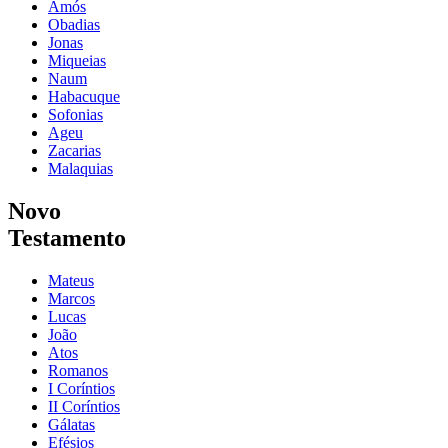
Amós
Obadias
Jonas
Miqueias
Naum
Habacuque
Sofonias
Ageu
Zacarias
Malaquias
Novo
Testamento
Mateus
Marcos
Lucas
João
Atos
Romanos
I Coríntios
II Coríntios
Gálatas
Efésios