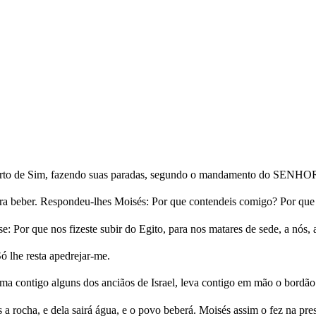
eserto de Sim, fazendo suas paradas, segundo o mandamento do SENHOR
ara beber. Respondeu-lhes Moisés: Por que contendeis comigo? Por q
 Por que nos fizeste subir do Egito, para nos matares de sede, a nós, 
 lhe resta apedrejar-me.
ontigo alguns dos anciãos de Israel, leva contigo em mão o bordão co
ás a rocha, e dela sairá água, e o povo beberá. Moisés assim o fez na pre