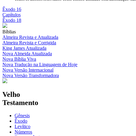
Êxodo 16
Capítulos
Êxodo 18
Bíblias
Almeira Revista e Atualizada
Almeira Revista e Corrigida
King James Atualizada
Nova Almeida Atualizada
Nova Bíblia Viva
Nova Tradução na Linguagem de Hoje
Nova Versão Internacional
Nova Versão Transformadora
Velho
Testamento
Gênesis
Êxodo
Levítico
Números