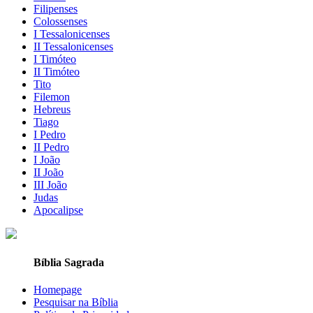
Filipenses
Colossenses
I Tessalonicenses
II Tessalonicenses
I Timóteo
II Timóteo
Tito
Filemon
Hebreus
Tiago
I Pedro
II Pedro
I João
II João
III João
Judas
Apocalipse
Bíblia Sagrada
Homepage
Pesquisar na Bíblia