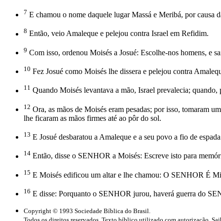
7
E chamou o nome daquele lugar Massá e Meribá, por causa d
8
Então, veio Amaleque e pelejou contra Israel em Refidim.
9
Com isso, ordenou Moisés a Josué: Escolhe-nos homens, e sai,
10
Fez Josué como Moisés lhe dissera e pelejou contra Amalequ
11
Quando Moisés levantava a mão, Israel prevalecia; quando, 
12
Ora, as mãos de Moisés eram pesadas; por isso, tomaram uma 
lhe ficaram as mãos firmes até ao pôr do sol.
13
E Josué desbaratou a Amaleque e a seu povo a fio de espada
14
Então, disse o SENHOR a Moisés: Escreve isto para memória 
15
E Moisés edificou um altar e lhe chamou: O SENHOR É Mi
16
E disse: Porquanto o SENHOR jurou, haverá guerra do SE
Copyright © 1993 Sociedade Bíblica do Brasil.
Todos os direitos reservados. Texto bíblico utilizado com autorização. Sa