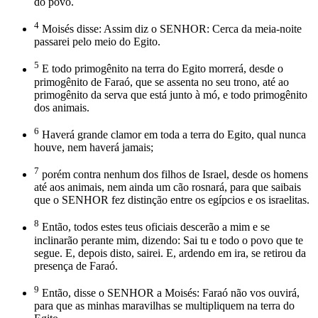
do povo.
4
Moisés disse: Assim diz o SENHOR: Cerca da meia-noite
passarei pelo meio do Egito.
5
E todo primogênito na terra do Egito morrerá, desde o
primogênito de Faraó, que se assenta no seu trono, até ao
primogênito da serva que está junto à mó, e todo primogênito
dos animais.
6
Haverá grande clamor em toda a terra do Egito, qual nunca
houve, nem haverá jamais;
7
porém contra nenhum dos filhos de Israel, desde os homens
até aos animais, nem ainda um cão rosnará, para que saibais
que o SENHOR fez distinção entre os egípcios e os israelitas.
8
Então, todos estes teus oficiais descerão a mim e se
inclinarão perante mim, dizendo: Sai tu e todo o povo que te
segue. E, depois disto, sairei. E, ardendo em ira, se retirou da
presença de Faraó.
9
Então, disse o SENHOR a Moisés: Faraó não vos ouvirá,
para que as minhas maravilhas se multipliquem na terra do