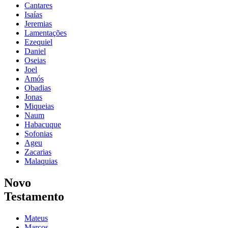
Cantares
Isaías
Jeremias
Lamentações
Ezequiel
Daniel
Oseias
Joel
Amós
Obadias
Jonas
Miqueias
Naum
Habacuque
Sofonias
Ageu
Zacarias
Malaquias
Novo
Testamento
Mateus
Marcos