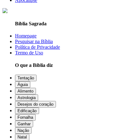
Apocalipse
Bíblia Sagrada
Homepage
Pesquisar na Bíblia
Política de Privacidade
Termo de Uso
O que a Bíblia diz
Tentação
Águia
Alimento
Astrologia
Desejos do coração
Edificação
Fornalha
Ganhar
Nação
Natal