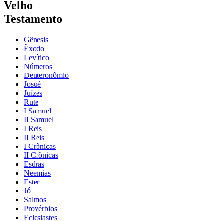
Velho
Testamento
Gênesis
Êxodo
Levítico
Números
Deuteronômio
Josué
Juízes
Rute
I Samuel
II Samuel
I Reis
II Reis
I Crônicas
II Crônicas
Esdras
Neemias
Ester
Jó
Salmos
Provérbios
Eclesiastes