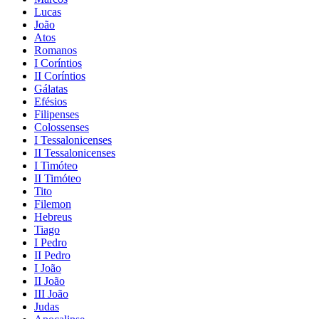
Lucas
João
Atos
Romanos
I Coríntios
II Coríntios
Gálatas
Efésios
Filipenses
Colossenses
I Tessalonicenses
II Tessalonicenses
I Timóteo
II Timóteo
Tito
Filemon
Hebreus
Tiago
I Pedro
II Pedro
I João
II João
III João
Judas