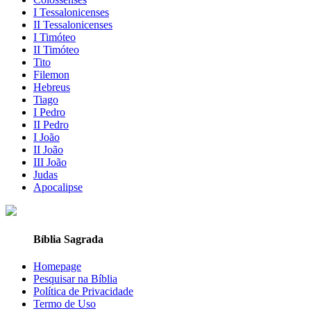
I Tessalonicenses
II Tessalonicenses
I Timóteo
II Timóteo
Tito
Filemon
Hebreus
Tiago
I Pedro
II Pedro
I João
II João
III João
Judas
Apocalipse
Bíblia Sagrada
Homepage
Pesquisar na Bíblia
Política de Privacidade
Termo de Uso