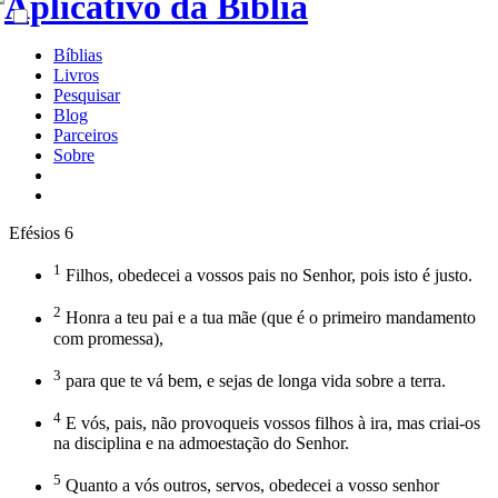
Bíblias
Livros
Pesquisar
Blog
Parceiros
Sobre
Efésios 6
1
Filhos, obedecei a vossos pais no Senhor, pois isto é justo.
2
Honra a teu pai e a tua mãe (que é o primeiro mandamento
com promessa),
3
para que te vá bem, e sejas de longa vida sobre a terra.
4
E vós, pais, não provoqueis vossos filhos à ira, mas criai-os
na disciplina e na admoestação do Senhor.
5
Quanto a vós outros, servos, obedecei a vosso senhor