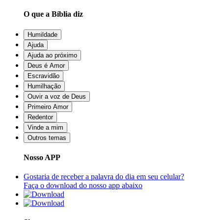
O que a Bíblia diz
Humildade
Ajuda
Ajuda ao próximo
Deus é Amor
Escravidão
Humilhação
Ouvir a voz de Deus
Primeiro Amor
Redentor
Vinde a mim
Outros temas
Nosso APP
Gostaria de receber a palavra do dia em seu celular?
Faça o download do nosso app abaixo