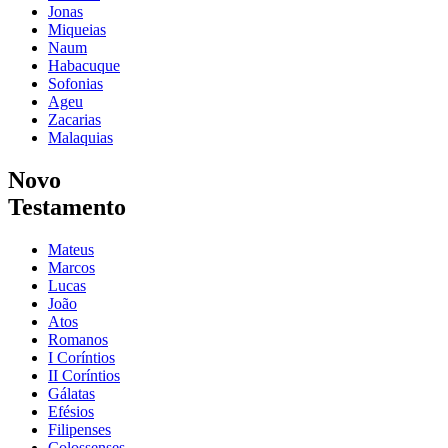
Jonas
Miqueias
Naum
Habacuque
Sofonias
Ageu
Zacarias
Malaquias
Novo
Testamento
Mateus
Marcos
Lucas
João
Atos
Romanos
I Coríntios
II Coríntios
Gálatas
Efésios
Filipenses
Colossenses