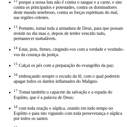
12
porque a nossa luta não é contra o sangue e a carne, e sim
contra os principados e potestades, contra os dominadores
deste mundo tenebroso, contra as forças espirituais do mal,
nas regiões celestes.
13
Portanto, tomai toda a armadura de Deus, para que possais
resistir no dia mau e, depois de terdes vencido tudo,
permanecer inabaláveis.
14
Estai, pois, firmes, cingindo-vos com a verdade e vestindo-
vos da couraça da justiça.
15
Calçai os pés com a preparação do evangelho da paz;
16
embraçando sempre o escudo da fé, com o qual podereis
apagar todos os dardos inflamados do Maligno.
17
Tomai também o capacete da salvação e a espada do
Espírito, que é a palavra de Deus;
18
com toda oração e súplica, orando em todo tempo no
Espírito e para isto vigiando com toda perseverança e súplica
por todos os santos