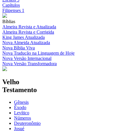
Capítulos
Filipenses 1
Bíblias
Almeira Revista e Atualizada
Almeira Revista e Corrigida
King James Atualizada
Nova Almeida Atualizada
Nova Bíblia Viva
Nova Tradução na Linguagem de Hoje
Nova Versão Internacional
Nova Versão Transformadora
Velho
Testamento
Gênesis
Êxodo
Levítico
Números
Deuteronômio
Josué