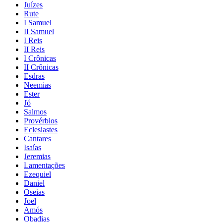
Juízes
Rute
I Samuel
II Samuel
I Reis
II Reis
I Crônicas
II Crônicas
Esdras
Neemias
Ester
Jó
Salmos
Provérbios
Eclesiastes
Cantares
Isaías
Jeremias
Lamentações
Ezequiel
Daniel
Oseias
Joel
Amós
Obadias