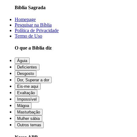
Bíblia Sagrada
Homepage
Pesquisar na Bíblia
Política de Privacidade
Termo de Uso
O que a Bíblia diz
Águia
Deficientes
Desgosto
Dor, Superar a dor
Eis-me aqui
Exaltação
Impossível
Mágoa
Masturbação
Mulher sábia
Outros temas