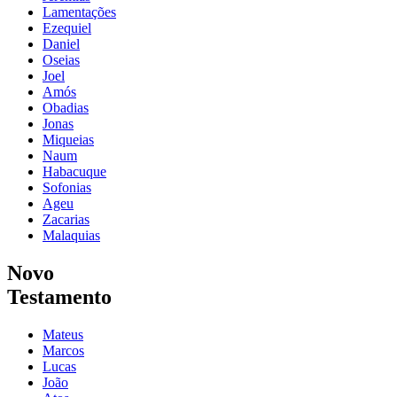
Lamentações
Ezequiel
Daniel
Oseias
Joel
Amós
Obadias
Jonas
Miqueias
Naum
Habacuque
Sofonias
Ageu
Zacarias
Malaquias
Novo
Testamento
Mateus
Marcos
Lucas
João