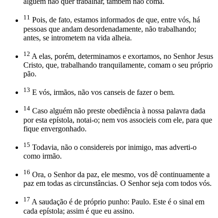
alguém não quer trabalhar, também não coma.
11
Pois, de fato, estamos informados de que, entre vós, há
pessoas que andam desordenadamente, não trabalhando;
antes, se intrometem na vida alheia.
12
A elas, porém, determinamos e exortamos, no Senhor Jesus
Cristo, que, trabalhando tranquilamente, comam o seu próprio
pão.
13
E vós, irmãos, não vos canseis de fazer o bem.
14
Caso alguém não preste obediência à nossa palavra dada
por esta epístola, notai-o; nem vos associeis com ele, para que
fique envergonhado.
15
Todavia, não o considereis por inimigo, mas adverti-o
como irmão.
16
Ora, o Senhor da paz, ele mesmo, vos dê continuamente a
paz em todas as circunstâncias. O Senhor seja com todos vós.
17
A saudação é de próprio punho: Paulo. Este é o sinal em
cada epístola; assim é que eu assino.