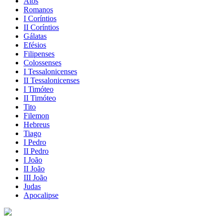
Atos
Romanos
I Coríntios
II Coríntios
Gálatas
Efésios
Filipenses
Colossenses
I Tessalonicenses
II Tessalonicenses
I Timóteo
II Timóteo
Tito
Filemon
Hebreus
Tiago
I Pedro
II Pedro
I João
II João
III João
Judas
Apocalipse