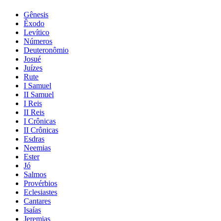
Gênesis
Êxodo
Levítico
Números
Deuteronômio
Josué
Juízes
Rute
I Samuel
II Samuel
I Reis
II Reis
I Crônicas
II Crônicas
Esdras
Neemias
Ester
Jó
Salmos
Provérbios
Eclesiastes
Cantares
Isaías
Jeremias