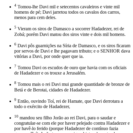
4
Tomou-lhe Davi mil e setecentos cavaleiros e vinte mil
homens de pé; Davi jarretou todos os cavalos dos carros,
menos para cem deles.
5
Vieram os siros de Damasco a socorrer Hadadezer, rei de
Zobá; porém Davi matou dos siros vinte e dois mil homens.
6
Davi pôs guarnições na Síria de Damasco, e os siros ficaram
por servos de Davi e lhe pagavam tributo; e o SENHOR dava
vitórias a Davi, por onde quer que ia.
7
Tomou Davi os escudos de ouro que havia com os oficiais
de Hadadezer e os trouxe a Jerusalém.
8
Tomou mais o rei Davi mui grande quantidade de bronze de
Betá e de Berotai, cidades de Hadadezer.
9
Então, ouvindo Toí, rei de Hamate, que Davi derrotara a
todo o exército de Hadadezer,
10
mandou seu filho Jorão ao rei Davi, para o saudar e
congratular-se com ele por haver pelejado contra Hadadezer e
por havê-lo ferido (porque Hadadezer de contínuo fazia