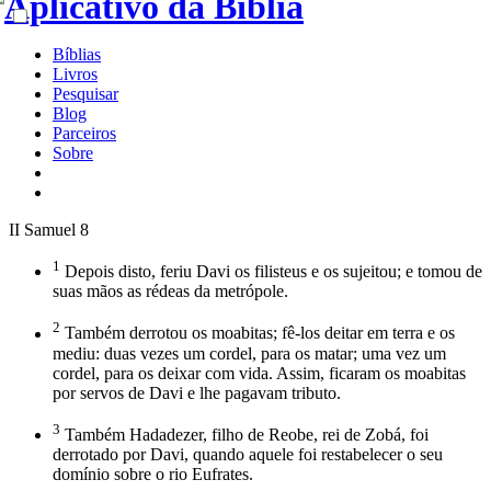
Bíblias
Livros
Pesquisar
Blog
Parceiros
Sobre
II Samuel 8
1
Depois disto, feriu Davi os filisteus e os sujeitou; e tomou de
suas mãos as rédeas da metrópole.
2
Também derrotou os moabitas; fê-los deitar em terra e os
mediu: duas vezes um cordel, para os matar; uma vez um
cordel, para os deixar com vida. Assim, ficaram os moabitas
por servos de Davi e lhe pagavam tributo.
3
Também Hadadezer, filho de Reobe, rei de Zobá, foi
derrotado por Davi, quando aquele foi restabelecer o seu
domínio sobre o rio Eufrates.