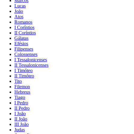
Marcos
Lucas
João
Atos
Romanos
I Coríntios
II Coríntios
Gálatas
Efésios
Filipenses
Colossenses
I Tessalonicenses
II Tessalonicenses
I Timóteo
II Timóteo
Tito
Filemon
Hebreus
Tiago
I Pedro
II Pedro
I João
II João
III João
Judas