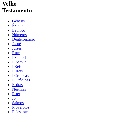
Velho
Testamento
Gênesis
Êxodo
Levítico
Números
Deuteronômio
Josué
Juízes
Rute
I Samuel
II Samuel
I Reis
II Reis
I Crônicas
II Crônicas
Esdras
Neemias
Ester
Jó
Salmos
Provérbios
Eclesiastes