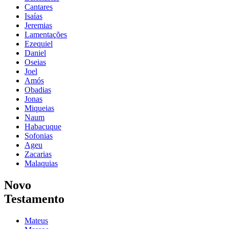
Cantares
Isaías
Jeremias
Lamentações
Ezequiel
Daniel
Oseias
Joel
Amós
Obadias
Jonas
Miqueias
Naum
Habacuque
Sofonias
Ageu
Zacarias
Malaquias
Novo
Testamento
Mateus