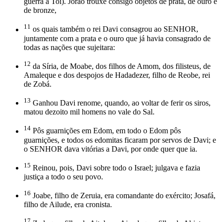
guerra a Toí). Jorão trouxe consigo objetos de prata, de ouro e
de bronze,
11
os quais também o rei Davi consagrou ao SENHOR,
juntamente com a prata e o ouro que já havia consagrado de
todas as nações que sujeitara:
12
da Síria, de Moabe, dos filhos de Amom, dos filisteus, de
Amaleque e dos despojos de Hadadezer, filho de Reobe, rei
de Zobá.
13
Ganhou Davi renome, quando, ao voltar de ferir os siros,
matou dezoito mil homens no vale do Sal.
14
Pôs guarnições em Edom, em todo o Edom pôs
guarnições, e todos os edomitas ficaram por servos de Davi; e
o SENHOR dava vitórias a Davi, por onde quer que ia.
15
Reinou, pois, Davi sobre todo o Israel; julgava e fazia
justiça a todo o seu povo.
16
Joabe, filho de Zeruia, era comandante do exército; Josafá,
filho de Ailude, era cronista.
17