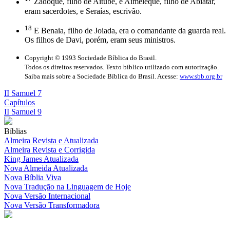
Zadoque, filho de Aitube, e Aimeleque, filho de Abiatar,
eram sacerdotes, e Seraías, escrivão.
18
E Benaia, filho de Joiada, era o comandante da guarda real.
Os filhos de Davi, porém, eram seus ministros.
Copyright © 1993 Sociedade Bíblica do Brasil.
Todos os direitos reservados. Texto bíblico utilizado com autorização.
Saiba mais sobre a Sociedade Bíblica do Brasil. Acesse:
www.sbb.org.br
II Samuel 7
Capítulos
II Samuel 9
Bíblias
Almeira Revista e Atualizada
Almeira Revista e Corrigida
King James Atualizada
Nova Almeida Atualizada
Nova Bíblia Viva
Nova Tradução na Linguagem de Hoje
Nova Versão Internacional
Nova Versão Transformadora