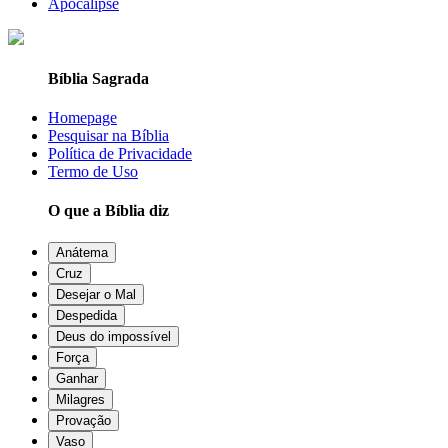
Apocalipse
Bíblia Sagrada
Homepage
Pesquisar na Bíblia
Política de Privacidade
Termo de Uso
O que a Bíblia diz
Anátema
Cruz
Desejar o Mal
Despedida
Deus do impossível
Força
Ganhar
Milagres
Provação
Vaso