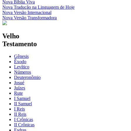
Nova Bíblia Viva
Nova Tradução na Linguagem de Hoje
Nova Versão Internacional
Nova Versão Transformadora
Velho
Testamento
Gênesis
Êxodo
Levítico
Números
Deuteronômio
Josué
Juízes
Rute
I Samuel
II Samuel
I Reis
II Reis
I Crônicas
II Crônicas
Esdras