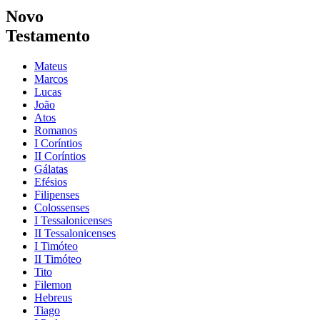
Novo
Testamento
Mateus
Marcos
Lucas
João
Atos
Romanos
I Coríntios
II Coríntios
Gálatas
Efésios
Filipenses
Colossenses
I Tessalonicenses
II Tessalonicenses
I Timóteo
II Timóteo
Tito
Filemon
Hebreus
Tiago