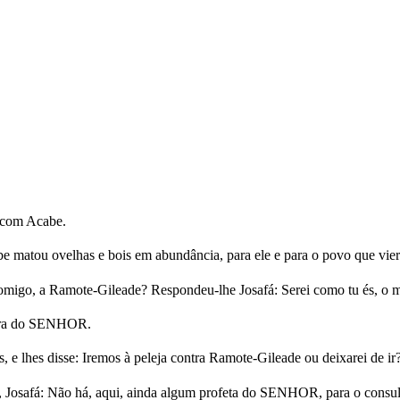
e com Acabe.
 matou ovelhas e bois em abundância, para ele e para o povo que viera
u, comigo, a Ramote-Gileade? Respondeu-lhe Josafá: Serei como tu és, o 
lavra do SENHOR.
s, e lhes disse: Iremos à peleja contra Ramote-Gileade ou deixarei de ir
, Josafá: Não há, aqui, ainda algum profeta do SENHOR, para o consu