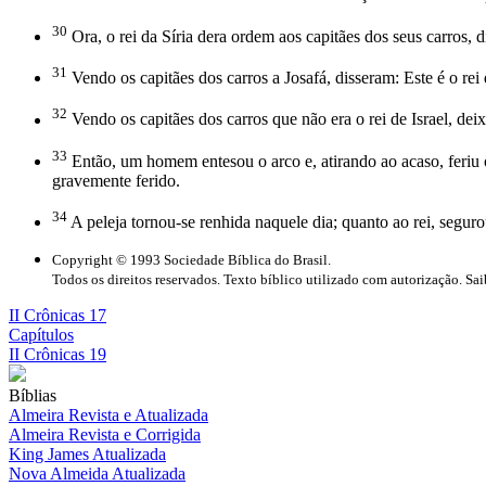
30
Ora, o rei da Síria dera ordem aos capitães dos seus carros,
31
Vendo os capitães dos carros a Josafá, disseram: Este é o rei
32
Vendo os capitães dos carros que não era o rei de Israel, dei
33
Então, um homem entesou o arco e, atirando ao acaso, feriu o 
gravemente ferido.
34
A peleja tornou-se renhida naquele dia; quanto ao rei, segurou
Copyright © 1993 Sociedade Bíblica do Brasil.
Todos os direitos reservados. Texto bíblico utilizado com autorização. Sa
II Crônicas 17
Capítulos
II Crônicas 19
Bíblias
Almeira Revista e Atualizada
Almeira Revista e Corrigida
King James Atualizada
Nova Almeida Atualizada