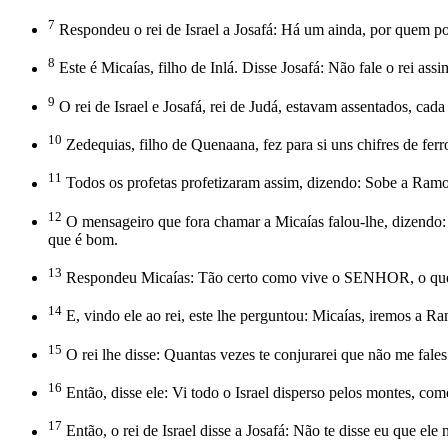
7
Respondeu o rei de Israel a Josafá: Há um ainda, por quem 
8
Este é Micaías, filho de Inlá. Disse Josafá: Não fale o rei assi
9
O rei de Israel e Josafá, rei de Judá, estavam assentados, cada
10
Zedequias, filho de Quenaana, fez para si uns chifres de fer
11
Todos os profetas profetizaram assim, dizendo: Sobe a Ramo
12
O mensageiro que fora chamar a Micaías falou-lhe, dizendo: Ei
que é bom.
13
Respondeu Micaías: Tão certo como vive o SENHOR, o que m
14
E, vindo ele ao rei, este lhe perguntou: Micaías, iremos a Ra
15
O rei lhe disse: Quantas vezes te conjurarei que não me f
16
Então, disse ele: Vi todo o Israel disperso pelos montes, c
17
Então, o rei de Israel disse a Josafá: Não te disse eu que el