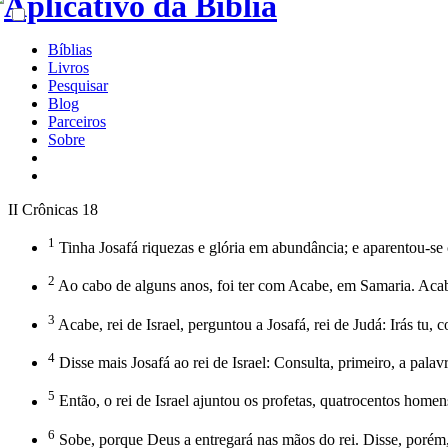
Bíblias
Livros
Pesquisar
Blog
Parceiros
Sobre
II Crônicas 18
1
Tinha Josafá riquezas e glória em abundância; e aparentou-s
2
Ao cabo de alguns anos, foi ter com Acabe, em Samaria. Acabe
3
Acabe, rei de Israel, perguntou a Josafá, rei de Judá: Irás t
4
Disse mais Josafá ao rei de Israel: Consulta, primeiro, a pa
5
Então, o rei de Israel ajuntou os profetas, quatrocentos homen
6
Sobe, porque Deus a entregará nas mãos do rei. Disse, porém