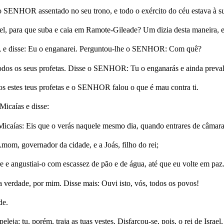
SENHOR assentado no seu trono, e todo o exército do céu estava à sua 
 para que suba e caia em Ramote-Gileade? Um dizia desta maneira, e 
R, e disse: Eu o enganarei. Perguntou-lhe o SENHOR: Com quê?
todos os seus profetas. Disse o SENHOR: Tu o enganarás e ainda prevale
 estes teus profetas e o SENHOR falou o que é mau contra ti.
icaías e disse:
Micaías: Eis que o verás naquele mesmo dia, quando entrares de câmara
Amom, governador da cidade, e a Joás, filho do rei;
e e angustiai-o com escassez de pão e de água, até que eu volte em paz
verdade, por mim. Disse mais: Ouvi isto, vós, todos os povos!
de.
eleja; tu, porém, traja as tuas vestes. Disfarçou-se, pois, o rei de Israel