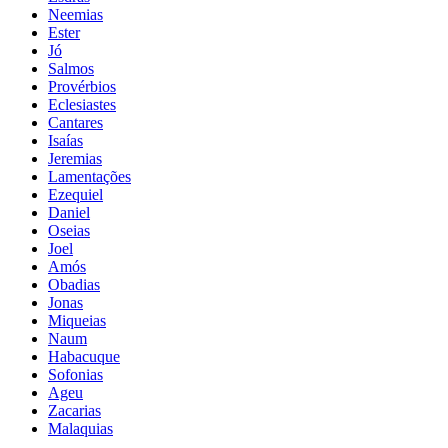
Neemias
Ester
Jó
Salmos
Provérbios
Eclesiastes
Cantares
Isaías
Jeremias
Lamentações
Ezequiel
Daniel
Oseias
Joel
Amós
Obadias
Jonas
Miqueias
Naum
Habacuque
Sofonias
Ageu
Zacarias
Malaquias