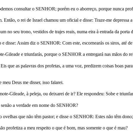
podemos consultar o SENHOR; porém eu o aborreço, porque nunca prof
m. Então, o rei de Israel chamou um oficial e disse: Traze-me depressa a 
 um no seu trono, vestidos de trajes reais, numa eira à entrada da porta 
ro e disse: Assim diz o SENHOR: Com este, escornearás os siros, até de
te-Gileade e triunfarás, porque o SENHOR a entregará nas mãos do rei
s que as palavras dos profetas, a uma voz, predizem coisas boas para o 
eu Deus me disser, isso falarei.
mote-Gileade, à peleja, ou deixarei de ir? Ele respondeu: Sobe e triunfa
ales senão a verdade em nome do SENHOR?
omo ovelhas que não têm pastor; e disse o SENHOR: Estes não têm dono;
e não profetiza a meu respeito o que é bom, mas somente o que é mau?