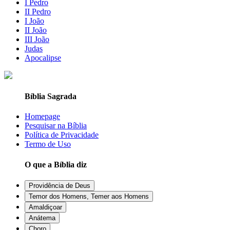
I Pedro
II Pedro
I João
II João
III João
Judas
Apocalipse
Bíblia Sagrada
Homepage
Pesquisar na Bíblia
Política de Privacidade
Termo de Uso
O que a Bíblia diz
Providência de Deus
Temor dos Homens, Temer aos Homens
Amaldiçoar
Anátema
Choro