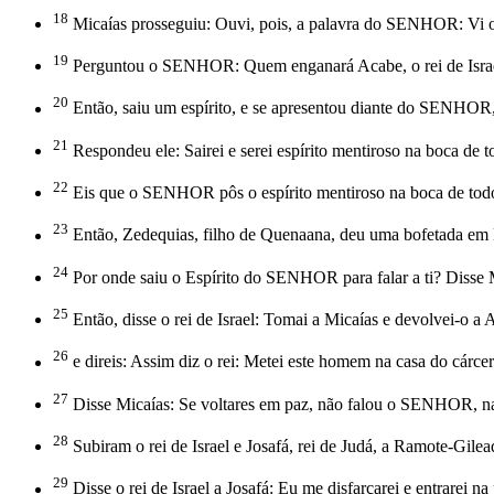
18
Micaías prosseguiu: Ouvi, pois, a palavra do SENHOR: Vi o 
19
Perguntou o SENHOR: Quem enganará Acabe, o rei de Israel,
20
Então, saiu um espírito, e se apresentou diante do SENHO
21
Respondeu ele: Sairei e serei espírito mentiroso na boca de 
22
Eis que o SENHOR pôs o espírito mentiroso na boca de todos
23
Então, Zedequias, filho de Quenaana, deu uma bofetada em M
24
Por onde saiu o Espírito do SENHOR para falar a ti? Disse 
25
Então, disse o rei de Israel: Tomai a Micaías e devolvei-o a 
26
e direis: Assim diz o rei: Metei este homem na casa do cárcer
27
Disse Micaías: Se voltares em paz, não falou o SENHOR, na 
28
Subiram o rei de Israel e Josafá, rei de Judá, a Ramote-Gilea
29
Disse o rei de Israel a Josafá: Eu me disfarçarei e entrarei na p