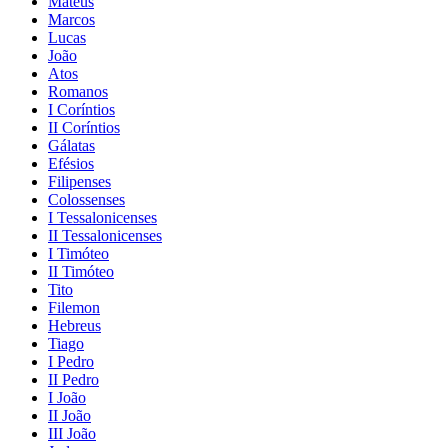
Mateus
Marcos
Lucas
João
Atos
Romanos
I Coríntios
II Coríntios
Gálatas
Efésios
Filipenses
Colossenses
I Tessalonicenses
II Tessalonicenses
I Timóteo
II Timóteo
Tito
Filemon
Hebreus
Tiago
I Pedro
II Pedro
I João
II João
III João