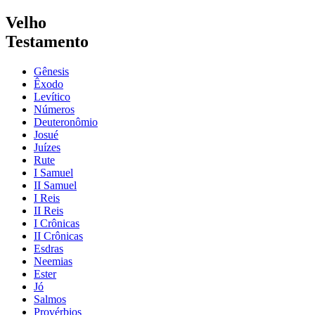
Velho
Testamento
Gênesis
Êxodo
Levítico
Números
Deuteronômio
Josué
Juízes
Rute
I Samuel
II Samuel
I Reis
II Reis
I Crônicas
II Crônicas
Esdras
Neemias
Ester
Jó
Salmos
Provérbios