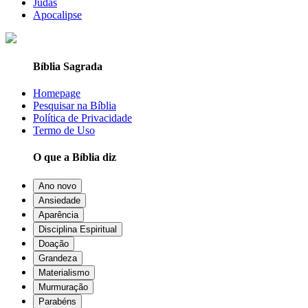
Judas
Apocalipse
Bíblia Sagrada
Homepage
Pesquisar na Bíblia
Política de Privacidade
Termo de Uso
O que a Bíblia diz
Ano novo
Ansiedade
Aparência
Disciplina Espiritual
Doação
Grandeza
Materialismo
Murmuração
Parabéns