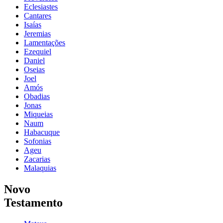
Eclesiastes
Cantares
Isaías
Jeremias
Lamentações
Ezequiel
Daniel
Oseias
Joel
Amós
Obadias
Jonas
Miqueias
Naum
Habacuque
Sofonias
Ageu
Zacarias
Malaquias
Novo
Testamento