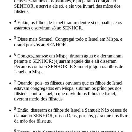
deuses estranhos e os astarotes, e preparai o coração ao
SENHOR, e servi a ele só, e ele vos livrará das mãos dos
filisteus.
4
Então, os filhos de Israel tiraram dentre si os baalins e os
astarotes e serviram só ao SENHOR.
5
Disse mais Samuel: Congregai todo o Israel em Mispa, e
orarei por vós ao SENHOR.
6
Congregaram-se em Mispa, tiraram água e a derramaram
perante o SENHOR; jejuaram aquele dia e ali disseram:
Pecamos contra o SENHOR. E Samuel julgou os filhos de
Israel em Mispa.
7
Quando, pois, os filisteus ouviram que os filhos de Israel
estavam congregados em Mispa, subiram os príncipes dos
filisteus contra Israel; o que ouvindo os filhos de Israel,
tiveram medo dos filisteus.
8
Então, disseram os filhos de Israel a Samuel: Não cesses de
clamar ao SENHOR, nosso Deus, por nós, para que nos livre
da mão dos filisteus.
9