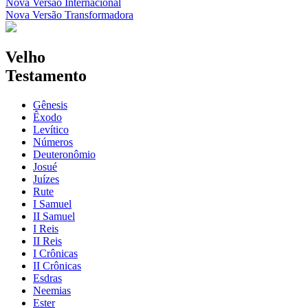
Nova Versão Internacional
Nova Versão Transformadora
Velho
Testamento
Gênesis
Êxodo
Levítico
Números
Deuteronômio
Josué
Juízes
Rute
I Samuel
II Samuel
I Reis
II Reis
I Crônicas
II Crônicas
Esdras
Neemias
Ester