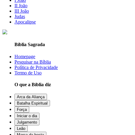
I João
II João
III João
Judas
Apocalipse
Bíblia Sagrada
Homepage
Pesquisar na Bíblia
Política de Privacidade
Termo de Uso
O que a Bíblia diz
Arca da Aliança
Batalha Espiritual
Força
Iniciar o dia
Julgamento
Leão
Marca da besta