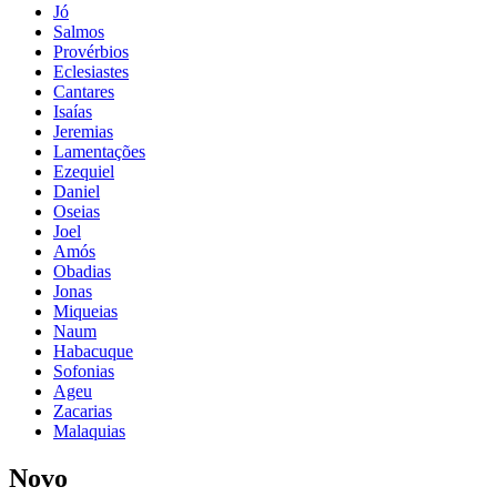
Jó
Salmos
Provérbios
Eclesiastes
Cantares
Isaías
Jeremias
Lamentações
Ezequiel
Daniel
Oseias
Joel
Amós
Obadias
Jonas
Miqueias
Naum
Habacuque
Sofonias
Ageu
Zacarias
Malaquias
Novo