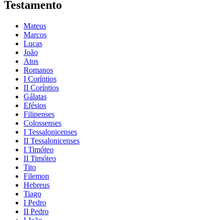
Testamento
Mateus
Marcos
Lucas
João
Atos
Romanos
I Coríntios
II Coríntios
Gálatas
Efésios
Filipenses
Colossenses
I Tessalonicenses
II Tessalonicenses
I Timóteo
II Timóteo
Tito
Filemon
Hebreus
Tiago
I Pedro
II Pedro