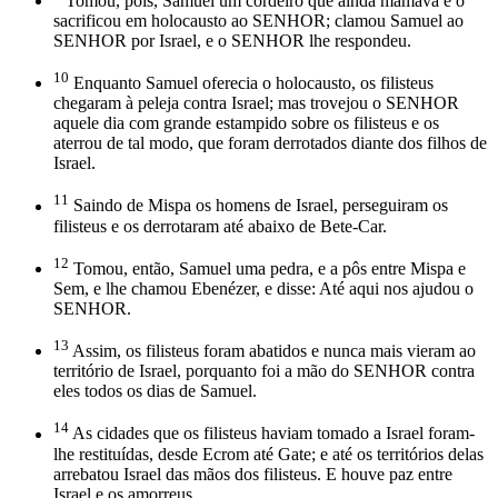
Tomou, pois, Samuel um cordeiro que ainda mamava e o
sacrificou em holocausto ao SENHOR; clamou Samuel ao
SENHOR por Israel, e o SENHOR lhe respondeu.
10
Enquanto Samuel oferecia o holocausto, os filisteus
chegaram à peleja contra Israel; mas trovejou o SENHOR
aquele dia com grande estampido sobre os filisteus e os
aterrou de tal modo, que foram derrotados diante dos filhos de
Israel.
11
Saindo de Mispa os homens de Israel, perseguiram os
filisteus e os derrotaram até abaixo de Bete-Car.
12
Tomou, então, Samuel uma pedra, e a pôs entre Mispa e
Sem, e lhe chamou Ebenézer, e disse: Até aqui nos ajudou o
SENHOR.
13
Assim, os filisteus foram abatidos e nunca mais vieram ao
território de Israel, porquanto foi a mão do SENHOR contra
eles todos os dias de Samuel.
14
As cidades que os filisteus haviam tomado a Israel foram-
lhe restituídas, desde Ecrom até Gate; e até os territórios delas
arrebatou Israel das mãos dos filisteus. E houve paz entre
Israel e os amorreus.