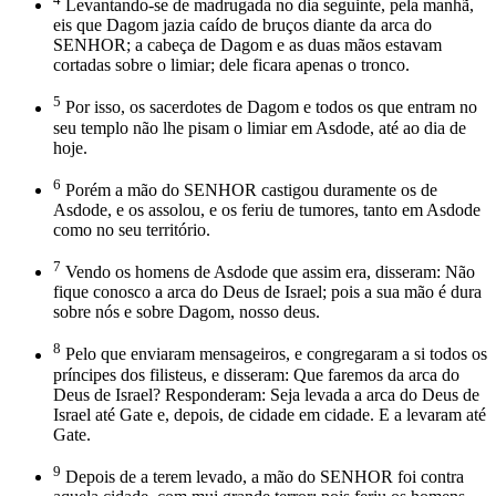
Levantando-se de madrugada no dia seguinte, pela manhã,
eis que Dagom jazia caído de bruços diante da arca do
SENHOR; a cabeça de Dagom e as duas mãos estavam
cortadas sobre o limiar; dele ficara apenas o tronco.
5
Por isso, os sacerdotes de Dagom e todos os que entram no
seu templo não lhe pisam o limiar em Asdode, até ao dia de
hoje.
6
Porém a mão do SENHOR castigou duramente os de
Asdode, e os assolou, e os feriu de tumores, tanto em Asdode
como no seu território.
7
Vendo os homens de Asdode que assim era, disseram: Não
fique conosco a arca do Deus de Israel; pois a sua mão é dura
sobre nós e sobre Dagom, nosso deus.
8
Pelo que enviaram mensageiros, e congregaram a si todos os
príncipes dos filisteus, e disseram: Que faremos da arca do
Deus de Israel? Responderam: Seja levada a arca do Deus de
Israel até Gate e, depois, de cidade em cidade. E a levaram até
Gate.
9
Depois de a terem levado, a mão do SENHOR foi contra