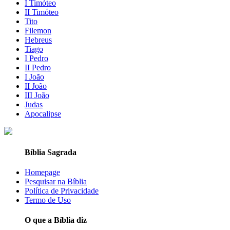
I Timóteo
II Timóteo
Tito
Filemon
Hebreus
Tiago
I Pedro
II Pedro
I João
II João
III João
Judas
Apocalipse
Bíblia Sagrada
Homepage
Pesquisar na Bíblia
Política de Privacidade
Termo de Uso
O que a Bíblia diz