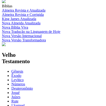
Bíblias
Almeira Revista e Atualizada
Almeira Revista e Corrigida
King James Atualizada
Nova Almeida Atualizada
Nova Bíblia Viva
Nova Tradução na Linguagem de Hoje
Nova Versão Internacional
Nova Versão Transformadora
Velho
Testamento
Gênesis
Êxodo
Levítico
Números
Deuteronômio
Josué
Juízes
Rute
I Samuel