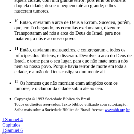
aquela cidade, com mui grande terror; pois feriu os homens
daquela cidade, desde o pequeno até ao grande; e lhes
nasceram tumores.
10
Então, enviaram a arca de Deus a Ecrom. Sucedeu, porém,
que, em lá chegando, os ecronitas exclamaram, dizendo:
Transportaram até nós a arca do Deus de Israel, para nos
matarem, a nós e ao nosso povo.
11
Então, enviaram mensageiros, e congregaram a todos os
príncipes dos filisteus, e disseram: Devolvei a arca do Deus de
Israel, e torne para o seu lugar, para que não mate nem a nós
nem ao nosso povo. Porque havia terror de morte em toda a
cidade, e a mão de Deus castigara duramente ali.
12
Os homens que não morriam eram atingidos com os
tumores; e o clamor da cidade subiu até ao céu.
Copyright © 1993 Sociedade Bíblica do Brasil.
Todos os direitos reservados. Texto bíblico utilizado com autorização.
Saiba mais sobre a Sociedade Bíblica do Brasil. Acesse:
www.sbb.org.br
I Samuel 4
Capítulos
I Samuel 6