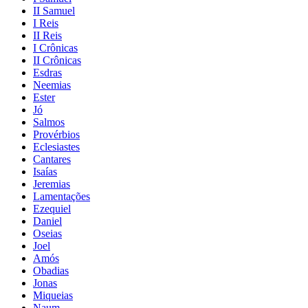
II Samuel
I Reis
II Reis
I Crônicas
II Crônicas
Esdras
Neemias
Ester
Jó
Salmos
Provérbios
Eclesiastes
Cantares
Isaías
Jeremias
Lamentações
Ezequiel
Daniel
Oseias
Joel
Amós
Obadias
Jonas
Miqueias
Naum