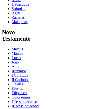
Habacuque
Sofonias
Ageu
Zacarias
Malaquias
Novo
Testamento
Mateus
Marcos
Lucas
João
Atos
Romanos
I Coríntios
II Coríntios
Gálatas
Efésios
Filipenses
Colossenses
I Tessalonicenses
II Tessalonicenses