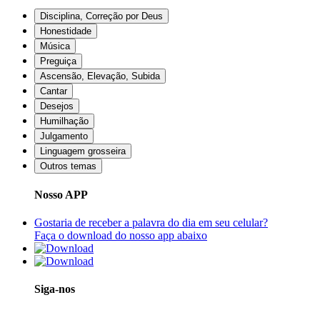
Disciplina, Correção por Deus
Honestidade
Música
Preguiça
Ascensão, Elevação, Subida
Cantar
Desejos
Humilhação
Julgamento
Linguagem grosseira
Outros temas
Nosso APP
Gostaria de receber a palavra do dia em seu celular?
Faça o download do nosso app abaixo
Siga-nos