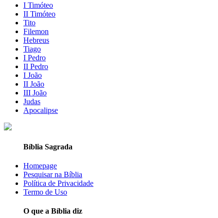
I Timóteo
II Timóteo
Tito
Filemon
Hebreus
Tiago
I Pedro
II Pedro
I João
II João
III João
Judas
Apocalipse
Bíblia Sagrada
Homepage
Pesquisar na Bíblia
Política de Privacidade
Termo de Uso
O que a Bíblia diz