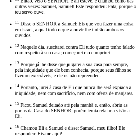
Então, veio o SENHOR, e ali esteve, e chamou como das
outras vezes: Samuel, Samuel! Este respondeu: Fala, porque o
teu servo ouve.
11
Disse o SENHOR a Samuel: Eis que vou fazer uma coisa
em Israel, a qual todo o que a ouvir lhe tinirão ambos os
ouvidos.
12
Naquele dia, suscitarei contra Eli tudo quanto tenho falado
com respeito à sua casa; começarei e o cumprirei.
13
Porque já lhe disse que julgarei a sua casa para sempre,
pela iniquidade que ele bem conhecia, porque seus filhos se
fizeram execráveis, e ele os não repreendeu.
14
Portanto, jurei à casa de Eli que nunca lhe será expiada a
iniquidade, nem com sacrifício, nem com oferta de manjares.
15
Ficou Samuel deitado até pela manhã e, então, abriu as
portas da Casa do SENHOR; porém temia relatar a visão a
Eli.
16
Chamou Eli a Samuel e disse: Samuel, meu filho! Ele
respondeu: Eis-me aqui!