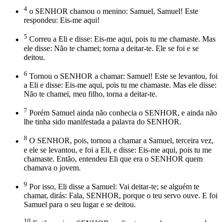
4
o SENHOR chamou o menino: Samuel, Samuel! Este
respondeu: Eis-me aqui!
5
Correu a Eli e disse: Eis-me aqui, pois tu me chamaste. Mas
ele disse: Não te chamei; torna a deitar-te. Ele se foi e se
deitou.
6
Tornou o SENHOR a chamar: Samuel! Este se levantou, foi
a Eli e disse: Eis-me aqui, pois tu me chamaste. Mas ele disse:
Não te chamei, meu filho, torna a deitar-te.
7
Porém Samuel ainda não conhecia o SENHOR, e ainda não
lhe tinha sido manifestada a palavra do SENHOR.
8
O SENHOR, pois, tornou a chamar a Samuel, terceira vez,
e ele se levantou, e foi a Eli, e disse: Eis-me aqui, pois tu me
chamaste. Então, entendeu Eli que era o SENHOR quem
chamava o jovem.
9
Por isso, Eli disse a Samuel: Vai deitar-te; se alguém te
chamar, dirás: Fala, SENHOR, porque o teu servo ouve. E foi
Samuel para o seu lugar e se deitou.
10