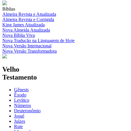
Bíblias
Almeira Revista e Atualizada
Almeira Revista e Corrigida
King James Atualizada
Nova Almeida Atualizada
Nova Bíblia Viva
Nova Tradução na Linguagem de Hoje
Nova Versão Internacional
Nova Versão Transformadora
Velho
Testamento
Gênesis
Êxodo
Levítico
Números
Deuteronômio
Josué
Juízes
Rute