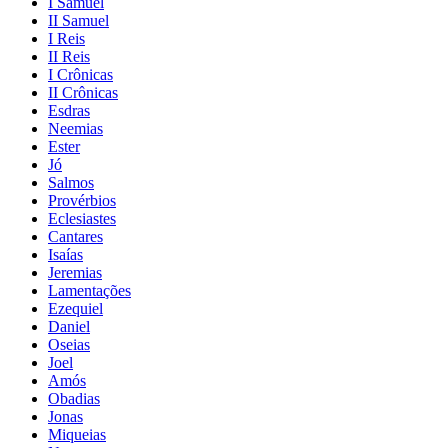
I Samuel
II Samuel
I Reis
II Reis
I Crônicas
II Crônicas
Esdras
Neemias
Ester
Jó
Salmos
Provérbios
Eclesiastes
Cantares
Isaías
Jeremias
Lamentações
Ezequiel
Daniel
Oseias
Joel
Amós
Obadias
Jonas
Miqueias