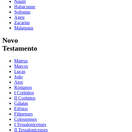
Naum
Habacuque
Sofonias
Ageu
Zacarias
Malaquias
Novo
Testamento
Mateus
Marcos
Lucas
João
Atos
Romanos
I Coríntios
II Coríntios
Gálatas
Efésios
Filipenses
Colossenses
I Tessalonicenses
II Tessalonicenses