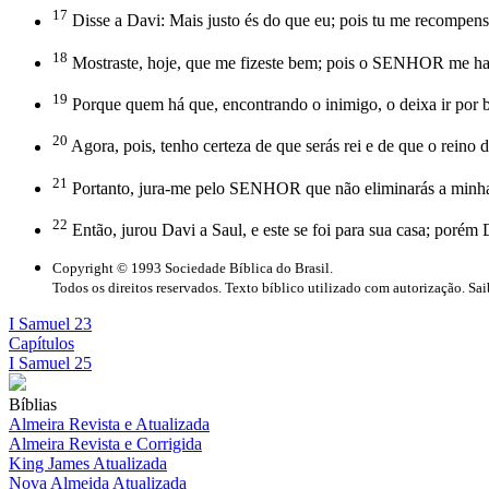
17
Disse a Davi: Mais justo és do que eu; pois tu me recompen
18
Mostraste, hoje, que me fizeste bem; pois o SENHOR me hav
19
Porque quem há que, encontrando o inimigo, o deixa ir por
20
Agora, pois, tenho certeza de que serás rei e de que o reino d
21
Portanto, jura-me pelo SENHOR que não eliminarás a minha
22
Então, jurou Davi a Saul, e este se foi para sua casa; porém
Copyright © 1993 Sociedade Bíblica do Brasil.
Todos os direitos reservados. Texto bíblico utilizado com autorização. Sa
I Samuel 23
Capítulos
I Samuel 25
Bíblias
Almeira Revista e Atualizada
Almeira Revista e Corrigida
King James Atualizada
Nova Almeida Atualizada