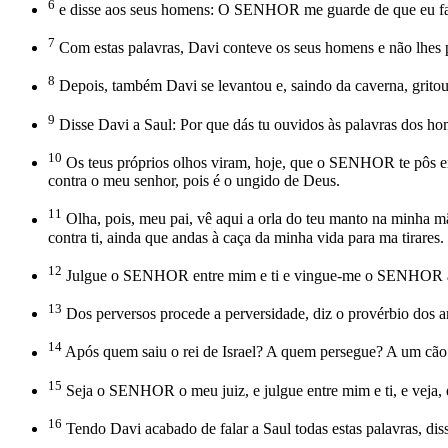
6
e disse aos seus homens: O SENHOR me guarde de que eu faça
7
Com estas palavras, Davi conteve os seus homens e não lhes p
8
Depois, também Davi se levantou e, saindo da caverna, gritou 
9
Disse Davi a Saul: Por que dás tu ouvidos às palavras dos ho
10
Os teus próprios olhos viram, hoje, que o SENHOR te pôs em
contra o meu senhor, pois é o ungido de Deus.
11
Olha, pois, meu pai, vê aqui a orla do teu manto na minha m
contra ti, ainda que andas à caça da minha vida para ma tirares.
12
Julgue o SENHOR entre mim e ti e vingue-me o SENHOR a te
13
Dos perversos procede a perversidade, diz o provérbio dos an
14
Após quem saiu o rei de Israel? A quem persegue? A um cã
15
Seja o SENHOR o meu juiz, e julgue entre mim e ti, e veja, e 
16
Tendo Davi acabado de falar a Saul todas estas palavras, diss