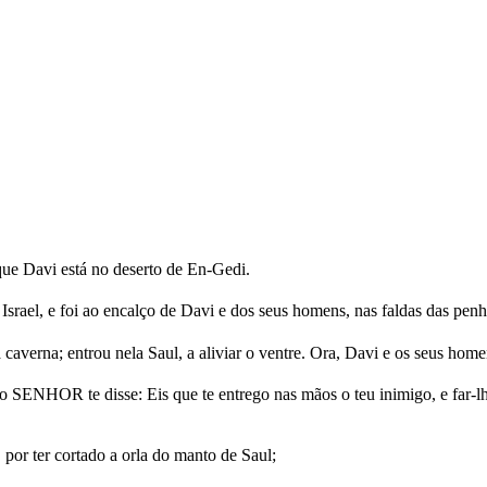
 que Davi está no deserto de En-Gedi.
Israel, e foi ao encalço de Davi e dos seus homens, nas faldas das pen
averna; entrou nela Saul, a aliviar o ventre. Ora, Davi e os seus hom
 SENHOR te disse: Eis que te entrego nas mãos o teu inimigo, e far-lh
 por ter cortado a orla do manto de Saul;