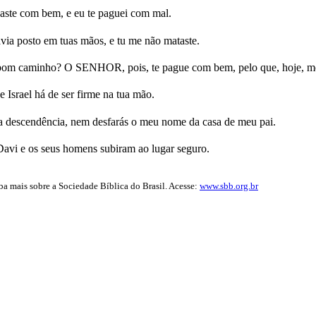
saste com bem, e eu te paguei com mal.
ia posto em tuas mãos, e tu me não mataste.
 bom caminho? O SENHOR, pois, te pague com bem, pelo que, hoje, me
e Israel há de ser firme na tua mão.
 descendência, nem desfarás o meu nome da casa de meu pai.
 Davi e os seus homens subiram ao lugar seguro.
iba mais sobre a Sociedade Bíblica do Brasil. Acesse:
www.sbb.org.br