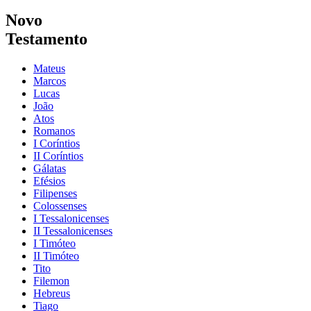
Novo
Testamento
Mateus
Marcos
Lucas
João
Atos
Romanos
I Coríntios
II Coríntios
Gálatas
Efésios
Filipenses
Colossenses
I Tessalonicenses
II Tessalonicenses
I Timóteo
II Timóteo
Tito
Filemon
Hebreus
Tiago