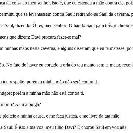
 tal coisa ao meu senhor, isto é, que eu estenda a mão contra ele, 
ermitiu que se levantassem contra Saul; retirando-se Saul da caverna, 
a Saul, dizendo: Ó rei, meu senhor! Olhando Saul para trás, inclinou-se
mens que dizem: Davi procura fazer-te mal?
 minhas mãos nesta caverna, e alguns disseram que eu te matasse; po
ão. No fato de haver eu cortado a orla do teu manto sem te matar, rec
u respeito; porém a minha mão não será contra ti.
tigos; porém a minha mão não está contra ti.
o morto? A uma pulga?
pleiteie a minha causa, e me faça justiça, e me livre da tua mão.
e Saul: É isto a tua voz, meu filho Davi? E chorou Saul em voz alta.