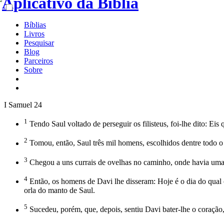
Bíblias
Livros
Pesquisar
Blog
Parceiros
Sobre
I Samuel 24
1
Tendo Saul voltado de perseguir os filisteus, foi-lhe dito: Eis
2
Tomou, então, Saul três mil homens, escolhidos dentre todo o 
3
Chegou a uns currais de ovelhas no caminho, onde havia uma c
4
Então, os homens de Davi lhe disseram: Hoje é o dia do qual o
orla do manto de Saul.
5
Sucedeu, porém, que, depois, sentiu Davi bater-lhe o coração,