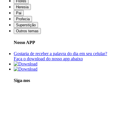
Flores
Heresia
Pai
Profecia
Superstição
Outros temas
Nosso APP
Gostaria de receber a palavra do dia em seu celular?
Faça o download do nosso app abaixo
Siga-nos