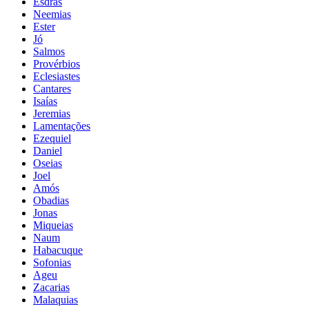
Esdras
Neemias
Ester
Jó
Salmos
Provérbios
Eclesiastes
Cantares
Isaías
Jeremias
Lamentações
Ezequiel
Daniel
Oseias
Joel
Amós
Obadias
Jonas
Miqueias
Naum
Habacuque
Sofonias
Ageu
Zacarias
Malaquias