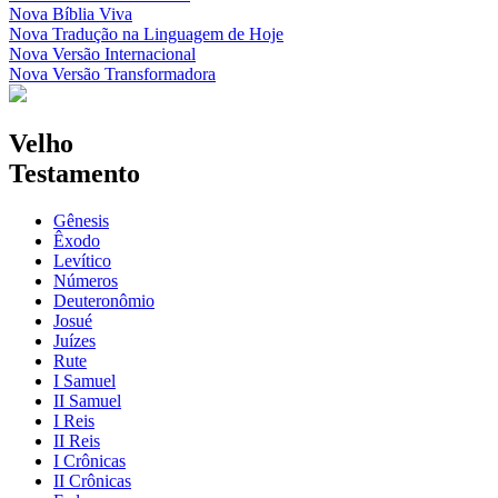
Nova Bíblia Viva
Nova Tradução na Linguagem de Hoje
Nova Versão Internacional
Nova Versão Transformadora
Velho
Testamento
Gênesis
Êxodo
Levítico
Números
Deuteronômio
Josué
Juízes
Rute
I Samuel
II Samuel
I Reis
II Reis
I Crônicas
II Crônicas