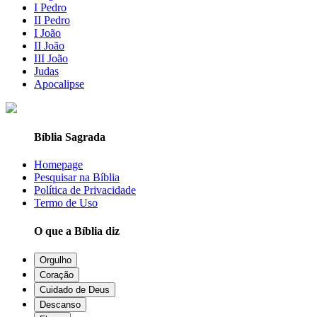
I Pedro
II Pedro
I João
II João
III João
Judas
Apocalipse
Bíblia Sagrada
Homepage
Pesquisar na Bíblia
Política de Privacidade
Termo de Uso
O que a Bíblia diz
Orgulho
Coração
Cuidado de Deus
Descanso