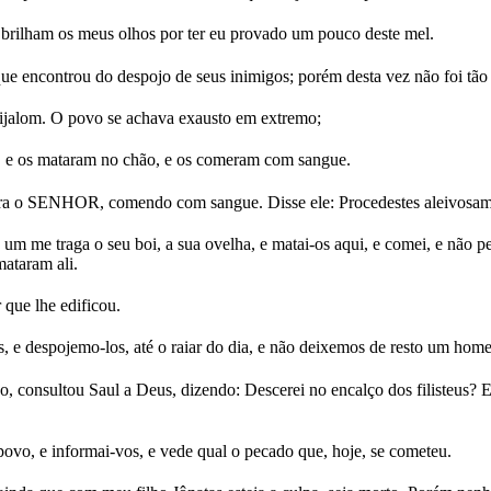
o brilham os meus olhos por ter eu provado um pouco deste mel.
e encontrou do despojo de seus inimigos; porém desta vez não foi tão g
Aijalom. O povo se achava exausto em extremo;
s, e os mataram no chão, e os comeram com sangue.
ra o SENHOR, comendo com sangue. Disse ele: Procedestes aleivosamen
da um me traga o seu boi, a sua ovelha, e matai-os aqui, e comei, e 
mataram ali.
 que lhe edificou.
s, e despojemo-los, até o raiar do dia, e não deixemos de resto um hom
 consultou Saul a Deus, dizendo: Descerei no encalço dos filisteus? E
povo, e informai-vos, e vede qual o pecado que, hoje, se cometeu.