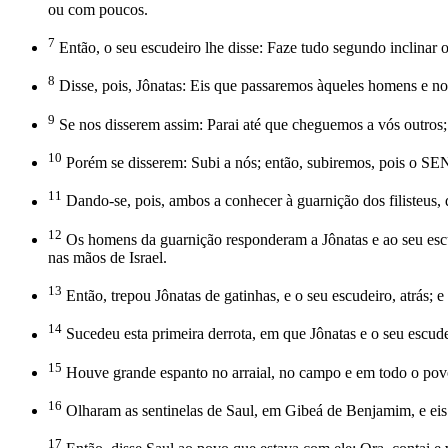
ou com poucos.
7
Então, o seu escudeiro lhe disse: Faze tudo segundo inclinar o
8
Disse, pois, Jônatas: Eis que passaremos àqueles homens e no
9
Se nos disserem assim: Parai até que cheguemos a vós outros;
10
Porém se disserem: Subi a nós; então, subiremos, pois o SEN
11
Dando-se, pois, ambos a conhecer à guarnição dos filisteus, 
12
Os homens da guarnição responderam a Jônatas e ao seu escu
nas mãos de Israel.
13
Então, trepou Jônatas de gatinhas, e o seu escudeiro, atrás; e 
14
Sucedeu esta primeira derrota, em que Jônatas e o seu escude
15
Houve grande espanto no arraial, no campo e em todo o povo;
16
Olharam as sentinelas de Saul, em Gibeá de Benjamim, e eis q
17