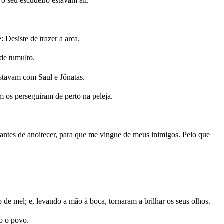
o seu escudeiro estavam ali.
 Desiste de trazer a arca.
de tumulto.
estavam com Saul e Jônatas.
 os perseguiram de perto na peleja.
ntes de anoitecer, para que me vingue de meus inimigos. Pelo que
de mel; e, levando a mão à boca, tornaram a brilhar os seus olhos.
o o povo.