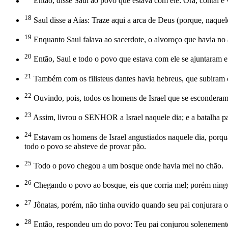
Então, disse Saul ao povo que estava com ele: Ora, contai e
18
Saul disse a Aías: Traze aqui a arca de Deus (porque, naquele 
19
Enquanto Saul falava ao sacerdote, o alvoroço que havia no arr
20
Então, Saul e todo o povo que estava com ele se ajuntaram e 
21
Também com os filisteus dantes havia hebreus, que subiram c
22
Ouvindo, pois, todos os homens de Israel que se esconderam 
23
Assim, livrou o SENHOR a Israel naquele dia; e a batalha 
24
Estavam os homens de Israel angustiados naquele dia, porqu
todo o povo se absteve de provar pão.
25
Todo o povo chegou a um bosque onde havia mel no chão.
26
Chegando o povo ao bosque, eis que corria mel; porém ning
27
Jônatas, porém, não tinha ouvido quando seu pai conjurara o 
28
Então, respondeu um do povo: Teu pai conjurou solenemente