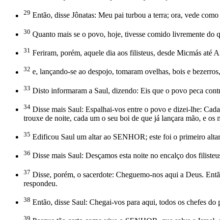
29
Então, disse Jônatas: Meu pai turbou a terra; ora, vede com
30
Quanto mais se o povo, hoje, tivesse comido livremente do qu
31
Feriram, porém, aquele dia aos filisteus, desde Micmás até 
32
e, lançando-se ao despojo, tomaram ovelhas, bois e bezerro
33
Disto informaram a Saul, dizendo: Eis que o povo peca cont
34
Disse mais Saul: Espalhai-vos entre o povo e dizei-lhe: Ca
trouxe de noite, cada um o seu boi de que já lançara mão, e os 
35
Edificou Saul um altar ao SENHOR; este foi o primeiro altar
36
Disse mais Saul: Desçamos esta noite no encalço dos filisteu
37
Disse, porém, o sacerdote: Cheguemo-nos aqui a Deus. Então,
respondeu.
38
Então, disse Saul: Chegai-vos para aqui, todos os chefes do 
39