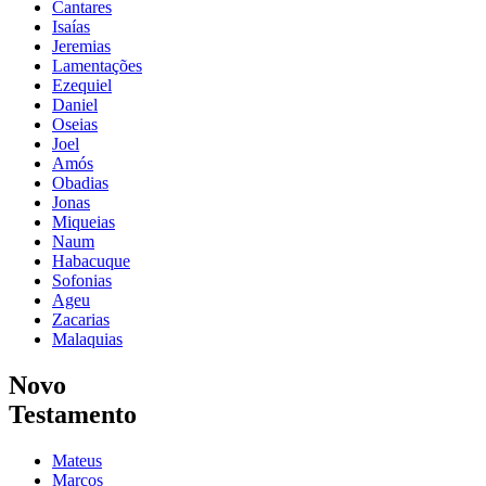
Cantares
Isaías
Jeremias
Lamentações
Ezequiel
Daniel
Oseias
Joel
Amós
Obadias
Jonas
Miqueias
Naum
Habacuque
Sofonias
Ageu
Zacarias
Malaquias
Novo
Testamento
Mateus
Marcos