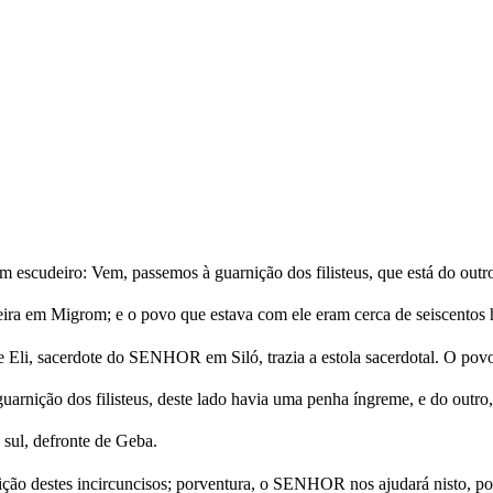
m escudeiro: Vem, passemos à guarnição dos filisteus, que está do outro
ira em Migrom; e o povo que estava com ele eram cerca de seiscentos
 de Eli, sacerdote do SENHOR em Siló, trazia a estola sacerdotal. O povo
guarnição dos filisteus, deste lado havia uma penha íngreme, e do outr
 sul, defronte de Geba.
rnição destes incircuncisos; porventura, o SENHOR nos ajudará nisto