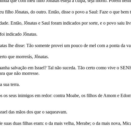
inda que com meu filho Jônatas esteja a culpa, seja morto. Porém nen
eu filho Jônatas, do outro. Então, disse o povo a Saul: Faze o que bem t
e. Então, Jônatas e Saul foram indicados por sorte, e o povo saiu liv
foi indicado Jônatas.
natas lhe disse: Tão somente provei um pouco de mel com a ponta da var
rto que morrerás, Jônatas.
manha salvação em Israel? Tal não suceda. Tão certo como vive o SENH
ara que não morresse.
a sua terra.
s os seus inimigos em redor: contra Moabe, os filhos de Amom e Edom; c
Israel das mãos dos que o saqueavam.
e suas duas filhas eram: o da mais velha, Merabe; o da mais nova, Mica