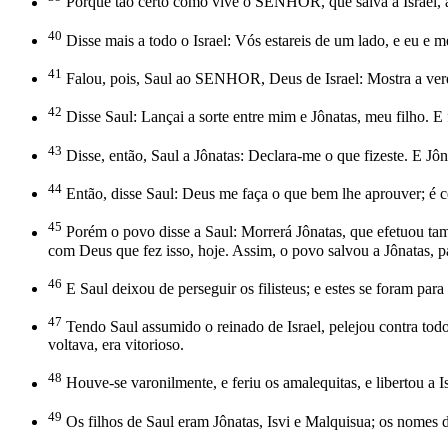
Porque tão certo como vive o SENHOR, que salva a Israel, a
40
Disse mais a todo o Israel: Vós estareis de um lado, e eu e m
41
Falou, pois, Saul ao SENHOR, Deus de Israel: Mostra a verdad
42
Disse Saul: Lançai a sorte entre mim e Jônatas, meu filho. E 
43
Disse, então, Saul a Jônatas: Declara-me o que fizeste. E Jô
44
Então, disse Saul: Deus me faça o que bem lhe aprouver; é ce
45
Porém o povo disse a Saul: Morrerá Jônatas, que efetuou ta
com Deus que fez isso, hoje. Assim, o povo salvou a Jônatas, p
46
E Saul deixou de perseguir os filisteus; e estes se foram para 
47
Tendo Saul assumido o reinado de Israel, pelejou contra todo
voltava, era vitorioso.
48
Houve-se varonilmente, e feriu os amalequitas, e libertou a 
49
Os filhos de Saul eram Jônatas, Isvi e Malquisua; os nomes d