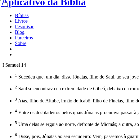
Bíblias
Livros
Pesquisar
Blog
Parceiros
Sobre
I Samuel 14
1
Sucedeu que, um dia, disse Jônatas, filho de Saul, ao seu jove
2
Saul se encontrava na extremidade de Gibeá, debaixo da rome
3
Aías, filho de Aitube, irmão de Icabô, filho de Fineias, filho
4
Entre os desfiladeiros pelos quais Jônatas procurava passar à 
5
Uma delas se erguia ao norte, defronte de Micmás; a outra, ao
6
Disse, pois, Jônatas ao seu escudeiro: Vem, passemos à gua