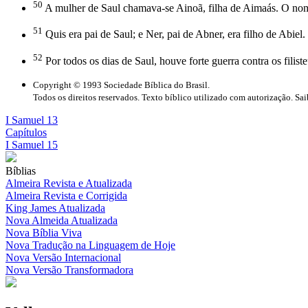
50
A mulher de Saul chamava-se Ainoã, filha de Aimaás. O nome 
51
Quis era pai de Saul; e Ner, pai de Abner, era filho de Abiel.
52
Por todos os dias de Saul, houve forte guerra contra os filist
Copyright © 1993 Sociedade Bíblica do Brasil.
Todos os direitos reservados. Texto bíblico utilizado com autorização. Sa
I Samuel 13
Capítulos
I Samuel 15
Bíblias
Almeira Revista e Atualizada
Almeira Revista e Corrigida
King James Atualizada
Nova Almeida Atualizada
Nova Bíblia Viva
Nova Tradução na Linguagem de Hoje
Nova Versão Internacional
Nova Versão Transformadora