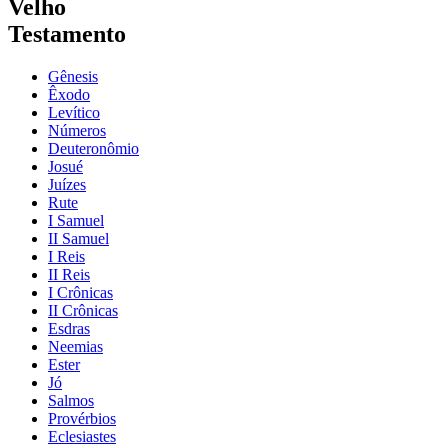
Velho
Testamento
Gênesis
Êxodo
Levítico
Números
Deuteronômio
Josué
Juízes
Rute
I Samuel
II Samuel
I Reis
II Reis
I Crônicas
II Crônicas
Esdras
Neemias
Ester
Jó
Salmos
Provérbios
Eclesiastes