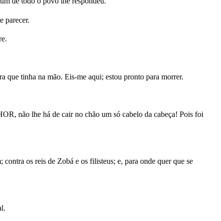
hum de todo o povo lhe respondeu.
e parecer.
re.
a que tinha na mão. Eis-me aqui; estou pronto para morrer.
OR, não lhe há de cair no chão um só cabelo da cabeça! Pois foi
ontra os reis de Zobá e os filisteus; e, para onde quer que se
l.