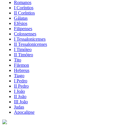
Romanos
I Coríntios
II Coríntios
Gálatas
Efésios
Filipenses
Colossenses
I Tessalonicenses
II Tessalonicenses
I Timóteo
II Timóteo
Tito
Filemon
Hebreus
Tiago
I Pedro
II Pedro
I João
II João
III João
Judas
Apocalipse