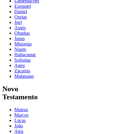
Lamentações
Ezequiel
Daniel
Oseias
Joel
Amós
Obadias
Jonas
Miqueias
Naum
Habacuque
Sofonias
Ageu
Zacarias
Malaquias
Novo
Testamento
Mateus
Marcos
Lucas
João
Atos