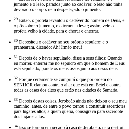
jumento e o leão, parados junto ao cadáver; o leão não tinha
devorado o corpo, nem despedaçado o jumento.
29
Então, o profeta levantou o cadáver do homem de Deus, e
o pôs sobre o jumento, e o tornou a levar; assim, veio o
profeta velho à cidade, para o chorar e enterrar.
30
Depositou o cadáver no seu próprio sepulcro; e o
prantearam, dizendo: Ah! Irmão meu!
31
Depois de o haver sepultado, disse a seus filhos: Quando
eu morrer, enterrai-me no sepulcro em que o homem de Deus
está sepultado; ponde os meus ossos junto aos ossos dele.
32
Porque certamente se cumprirá o que por ordem do
SENHOR clamou contra o altar que está em Betel e contra
todas as casas dos altos que estão nas cidades de Samaria.
33
Depois destas coisas, Jeroboão ainda não deixou o seu mau
caminho; antes, de entre o povo tornou a constituir sacerdotes
para lugares altos; a quem queria, consagrava para sacerdote
dos lugares altos.
34
Isso se tornou em pecado à casa de Jeroboão, para destruí-