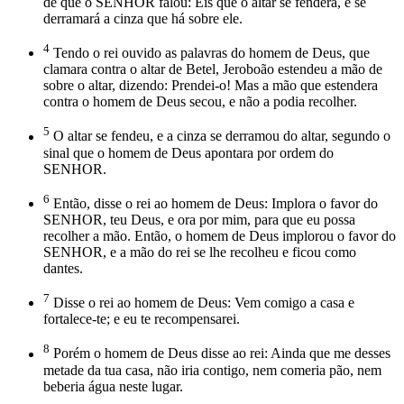
de que o SENHOR falou: Eis que o altar se fenderá, e se
derramará a cinza que há sobre ele.
4
Tendo o rei ouvido as palavras do homem de Deus, que
clamara contra o altar de Betel, Jeroboão estendeu a mão de
sobre o altar, dizendo: Prendei-o! Mas a mão que estendera
contra o homem de Deus secou, e não a podia recolher.
5
O altar se fendeu, e a cinza se derramou do altar, segundo o
sinal que o homem de Deus apontara por ordem do
SENHOR.
6
Então, disse o rei ao homem de Deus: Implora o favor do
SENHOR, teu Deus, e ora por mim, para que eu possa
recolher a mão. Então, o homem de Deus implorou o favor do
SENHOR, e a mão do rei se lhe recolheu e ficou como
dantes.
7
Disse o rei ao homem de Deus: Vem comigo a casa e
fortalece-te; e eu te recompensarei.
8
Porém o homem de Deus disse ao rei: Ainda que me desses
metade da tua casa, não iria contigo, nem comeria pão, nem
beberia água neste lugar.