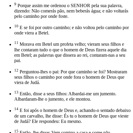
9
Porque assim me ordenou o SENHOR pela sua palavra,
dizendo: Não comerás pão, nem beberás água; e não voltarás
pelo caminho por onde foste.
10
E se foi por outro caminho; e não voltou pelo caminho por
onde viera a Betel.
11
Morava em Betel um profeta velho; vieram seus filhos e
lhe contaram tudo o que o homem de Deus fizera aquele dia
em Betel; as palavras que dissera ao rei, contaram-nas a seu
pai.
12
Perguntou-lhes o pai: Por que caminho se foi? Mostraram
seus filhos o caminho por onde fora o homem de Deus que
viera de Judá.
13
Então, disse a seus filhos: Albardai-me um jumento.
Albardaram-lhe o jumento, e ele montou.
14
E foi após o homem de Deus e, achando-o sentado debaixo
de um carvalho, lhe disse: És tu o homem de Deus que vieste
de Judá? Ele respondeu: Eu mesmo.
15
Então, lhe disse: Vem comigo a casa e come pão.