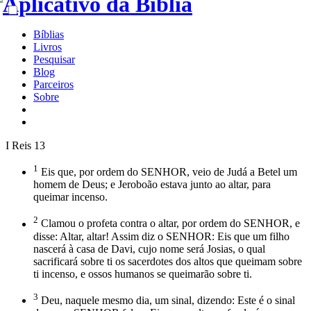
Bíblias
Livros
Pesquisar
Blog
Parceiros
Sobre
I Reis 13
1
Eis que, por ordem do SENHOR, veio de Judá a Betel um
homem de Deus; e Jeroboão estava junto ao altar, para
queimar incenso.
2
Clamou o profeta contra o altar, por ordem do SENHOR, e
disse: Altar, altar! Assim diz o SENHOR: Eis que um filho
nascerá à casa de Davi, cujo nome será Josias, o qual
sacrificará sobre ti os sacerdotes dos altos que queimam sobre
ti incenso, e ossos humanos se queimarão sobre ti.
3
Deu, naquele mesmo dia, um sinal, dizendo: Este é o sinal