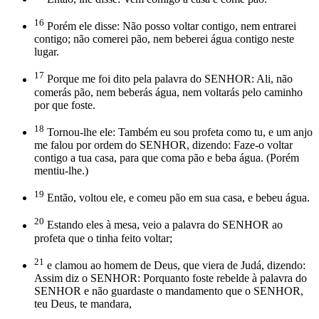
16
Porém ele disse: Não posso voltar contigo, nem entrarei
contigo; não comerei pão, nem beberei água contigo neste
lugar.
17
Porque me foi dito pela palavra do SENHOR: Ali, não
comerás pão, nem beberás água, nem voltarás pelo caminho
por que foste.
18
Tornou-lhe ele: Também eu sou profeta como tu, e um anjo
me falou por ordem do SENHOR, dizendo: Faze-o voltar
contigo a tua casa, para que coma pão e beba água. (Porém
mentiu-lhe.)
19
Então, voltou ele, e comeu pão em sua casa, e bebeu água.
20
Estando eles à mesa, veio a palavra do SENHOR ao
profeta que o tinha feito voltar;
21
e clamou ao homem de Deus, que viera de Judá, dizendo:
Assim diz o SENHOR: Porquanto foste rebelde à palavra do
SENHOR e não guardaste o mandamento que o SENHOR,
teu Deus, te mandara,