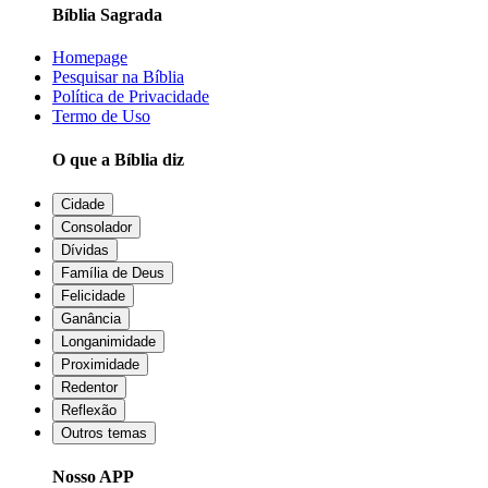
Bíblia Sagrada
Homepage
Pesquisar na Bíblia
Política de Privacidade
Termo de Uso
O que a Bíblia diz
Cidade
Consolador
Dívidas
Família de Deus
Felicidade
Ganância
Longanimidade
Proximidade
Redentor
Reflexão
Outros temas
Nosso APP