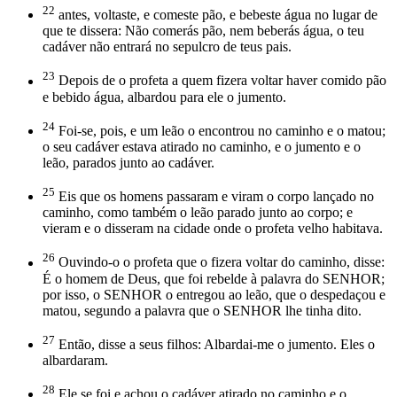
22
antes, voltaste, e comeste pão, e bebeste água no lugar de
que te dissera: Não comerás pão, nem beberás água, o teu
cadáver não entrará no sepulcro de teus pais.
23
Depois de o profeta a quem fizera voltar haver comido pão
e bebido água, albardou para ele o jumento.
24
Foi-se, pois, e um leão o encontrou no caminho e o matou;
o seu cadáver estava atirado no caminho, e o jumento e o
leão, parados junto ao cadáver.
25
Eis que os homens passaram e viram o corpo lançado no
caminho, como também o leão parado junto ao corpo; e
vieram e o disseram na cidade onde o profeta velho habitava.
26
Ouvindo-o o profeta que o fizera voltar do caminho, disse:
É o homem de Deus, que foi rebelde à palavra do SENHOR;
por isso, o SENHOR o entregou ao leão, que o despedaçou e
matou, segundo a palavra que o SENHOR lhe tinha dito.
27
Então, disse a seus filhos: Albardai-me o jumento. Eles o
albardaram.
28
Ele se foi e achou o cadáver atirado no caminho e o