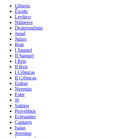
Gênesis
Êxodo
Levítico
Números
Deuteronômio
Josué
Juízes
Rute
I Samuel
II Samuel
I Reis
II Reis
I Crônicas
II Crônicas
Esdras
Neemias
Ester
Jó
Salmos
Provérbios
Eclesiastes
Cantares
Isaías
Jeremias