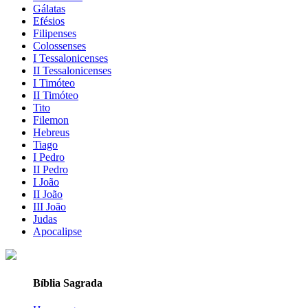
Gálatas
Efésios
Filipenses
Colossenses
I Tessalonicenses
II Tessalonicenses
I Timóteo
II Timóteo
Tito
Filemon
Hebreus
Tiago
I Pedro
II Pedro
I João
II João
III João
Judas
Apocalipse
Bíblia Sagrada