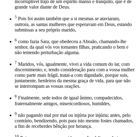
incorruptível trajo de um espírito manso e tranquilo, que é de
grande valor diante de Deus.
5
Pois foi assim também que a si mesmas se ataviaram,
outrora, as santas mulheres que esperavam em Deus, estando
submissas a seu próprio marido,
6
como fazia Sara, que obedeceu a Abraão, chamando-lhe
senhor, da qual vós vos tornastes filhas, praticando o bem e
não temendo perturbação alguma.
7
Maridos, vós, igualmente, vivei a vida comum do lar, com
discernimento; e, tendo consideração para com a vossa mulher
como parte mais frágil, tratai-a com dignidade, porque sois,
juntamente, herdeiros da mesma graça de vida, para que não
se interrompam as vossas orações.
8
Finalmente, sede todos de igual ânimo, compadecidos,
fraternalmente amigos, misericordiosos, humildes,
9
não pagando mal por mal ou injúria por injúria; antes, pelo
contrário, bendizendo, pois para isto mesmo fostes chamados,
a fim de receberdes bênção por herança.
10