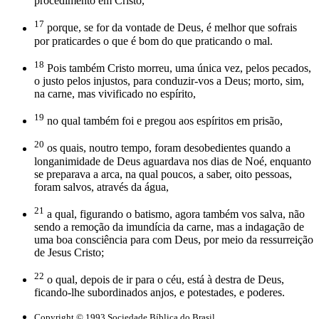
procedimento em Cristo,
17
porque, se for da vontade de Deus, é melhor que sofrais
por praticardes o que é bom do que praticando o mal.
18
Pois também Cristo morreu, uma única vez, pelos pecados,
o justo pelos injustos, para conduzir-vos a Deus; morto, sim,
na carne, mas vivificado no espírito,
19
no qual também foi e pregou aos espíritos em prisão,
20
os quais, noutro tempo, foram desobedientes quando a
longanimidade de Deus aguardava nos dias de Noé, enquanto
se preparava a arca, na qual poucos, a saber, oito pessoas,
foram salvos, através da água,
21
a qual, figurando o batismo, agora também vos salva, não
sendo a remoção da imundícia da carne, mas a indagação de
uma boa consciência para com Deus, por meio da ressurreição
de Jesus Cristo;
22
o qual, depois de ir para o céu, está à destra de Deus,
ficando-lhe subordinados anjos, e potestades, e poderes.
Copyright © 1993 Sociedade Bíblica do Brasil.