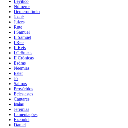
Levítico
Números
Deuteronômio
Josué
Juízes
Rute
I Samuel
II Samuel
I Reis
II Reis
I Crônicas
II Crônicas
Esdras
Neemias
Ester
Jó
Salmos
Provérbios
Eclesiastes
Cantares
Isaías
Jeremias
Lamentações
Ezequiel
Daniel