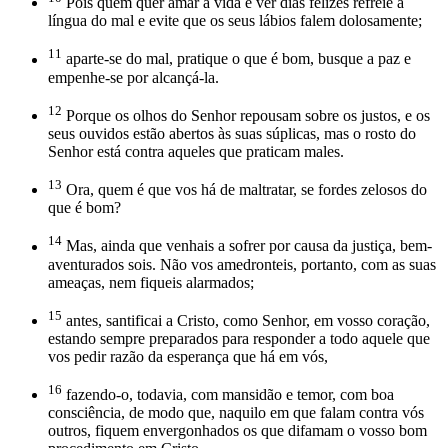
Pois quem quer amar a vida e ver dias felizes refreie a
língua do mal e evite que os seus lábios falem dolosamente;
11
aparte-se do mal, pratique o que é bom, busque a paz e
empenhe-se por alcançá-la.
12
Porque os olhos do Senhor repousam sobre os justos, e os
seus ouvidos estão abertos às suas súplicas, mas o rosto do
Senhor está contra aqueles que praticam males.
13
Ora, quem é que vos há de maltratar, se fordes zelosos do
que é bom?
14
Mas, ainda que venhais a sofrer por causa da justiça, bem-
aventurados sois. Não vos amedronteis, portanto, com as suas
ameaças, nem fiqueis alarmados;
15
antes, santificai a Cristo, como Senhor, em vosso coração,
estando sempre preparados para responder a todo aquele que
vos pedir razão da esperança que há em vós,
16
fazendo-o, todavia, com mansidão e temor, com boa
consciência, de modo que, naquilo em que falam contra vós
outros, fiquem envergonhados os que difamam o vosso bom