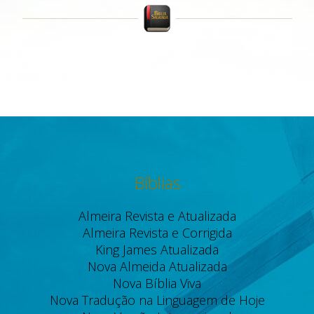
Bíblias
Almeira Revista e Atualizada
Almeira Revista e Corrigida
King James Atualizada
Nova Almeida Atualizada
Nova Bíblia Viva
Nova Tradução na Linguagem de Hoje