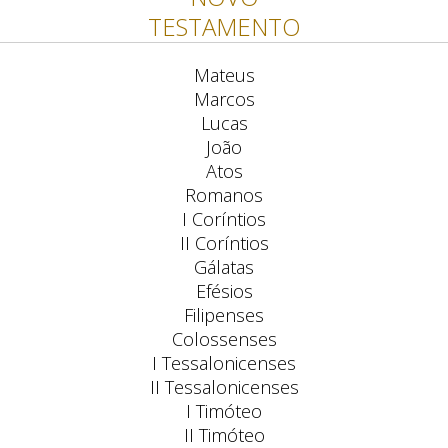
TESTAMENTO
Mateus
Marcos
Lucas
João
Atos
Romanos
I Coríntios
II Coríntios
Gálatas
Efésios
Filipenses
Colossenses
I Tessalonicenses
II Tessalonicenses
I Timóteo
II Timóteo