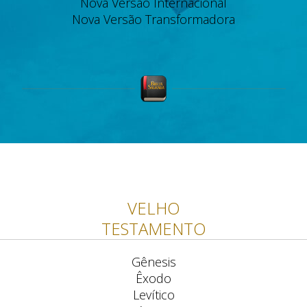
Nova Versão Internacional
Nova Versão Transformadora
VELHO
TESTAMENTO
Gênesis
Êxodo
Levítico