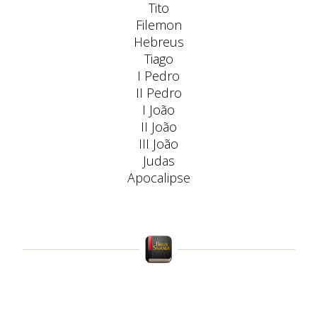
Tito
Filemon
Hebreus
Tiago
I Pedro
II Pedro
I João
II João
III João
Judas
Apocalipse