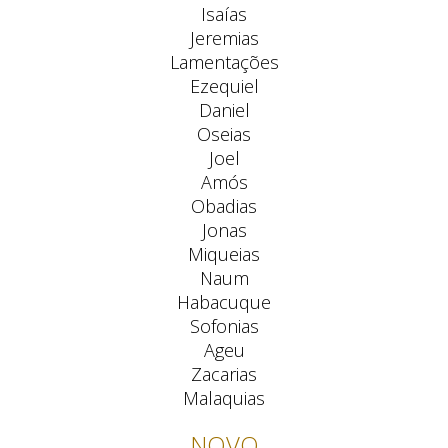
Isaías
Jeremias
Lamentações
Ezequiel
Daniel
Oseias
Joel
Amós
Obadias
Jonas
Miqueias
Naum
Habacuque
Sofonias
Ageu
Zacarias
Malaquias
NOVO