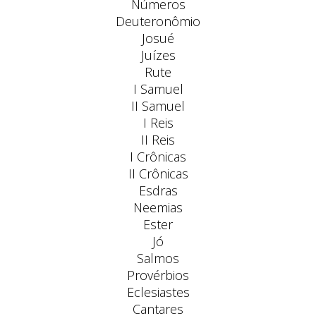
Números
Deuteronômio
Josué
Juízes
Rute
I Samuel
II Samuel
I Reis
II Reis
I Crônicas
II Crônicas
Esdras
Neemias
Ester
Jó
Salmos
Provérbios
Eclesiastes
Cantares