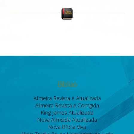
Bíblias
Almeira Revista e Atualizada
Almeira Revista e Corrigida
King James Atualizada
Nova Almeida Atualizada
Nova Bíblia Viva