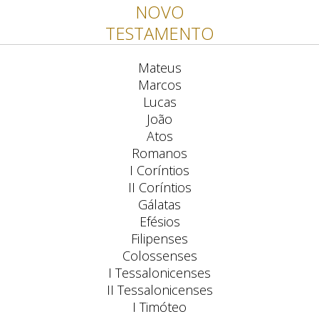
NOVO
TESTAMENTO
Mateus
Marcos
Lucas
João
Atos
Romanos
I Coríntios
II Coríntios
Gálatas
Efésios
Filipenses
Colossenses
I Tessalonicenses
II Tessalonicenses
I Timóteo