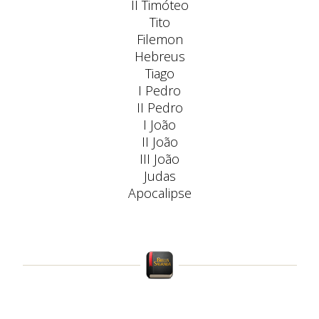
II Timóteo
Tito
Filemon
Hebreus
Tiago
I Pedro
II Pedro
I João
II João
III João
Judas
Apocalipse