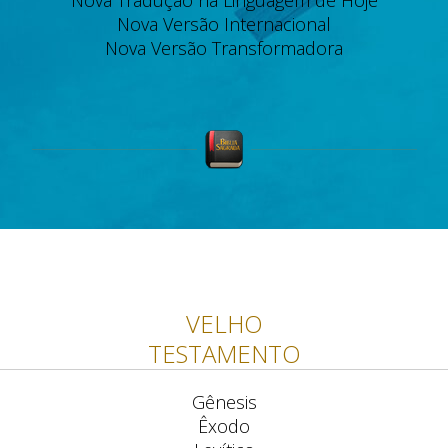
Nova Tradução na Linguagem de Hoje
Nova Versão Internacional
Nova Versão Transformadora
VELHO
TESTAMENTO
Gênesis
Êxodo