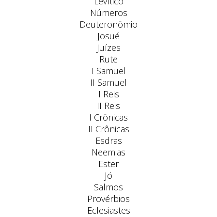
Levítico
Números
Deuteronômio
Josué
Juízes
Rute
I Samuel
II Samuel
I Reis
II Reis
I Crônicas
II Crônicas
Esdras
Neemias
Ester
Jó
Salmos
Provérbios
Eclesiastes