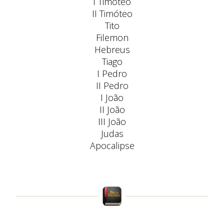
I Timóteo
II Timóteo
Tito
Filemon
Hebreus
Tiago
I Pedro
II Pedro
I João
II João
III João
Judas
Apocalipse