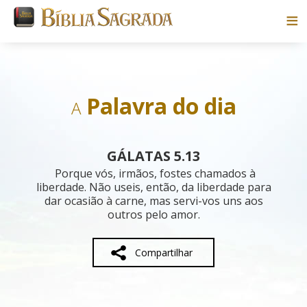
Bíblias
Livros
Palavra do dia
A
Pesquisar
GÁLATAS 5.13
Blog
Porque vós, irmãos, fostes chamados à
liberdade. Não useis, então, da liberdade para
dar ocasião à carne, mas servi-vos uns aos
Parceiros
outros pelo amor.
Sobre
Compartilhar