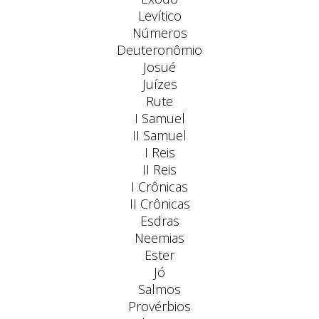
Levítico
Números
Deuteronômio
Josué
Juízes
Rute
I Samuel
II Samuel
I Reis
II Reis
I Crônicas
II Crônicas
Esdras
Neemias
Ester
Jó
Salmos
Provérbios