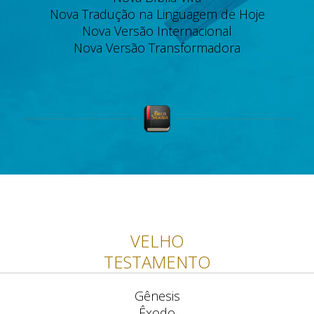
Nova Tradução na Linguagem de Hoje
Nova Versão Internacional
Nova Versão Transformadora
VELHO
TESTAMENTO
Gênesis
Êxodo