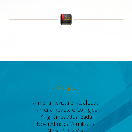
Bíblias
Almeira Revista e Atualizada
Almeira Revista e Corrigida
King James Atualizada
Nova Almeida Atualizada
Nova Bíblia Viva