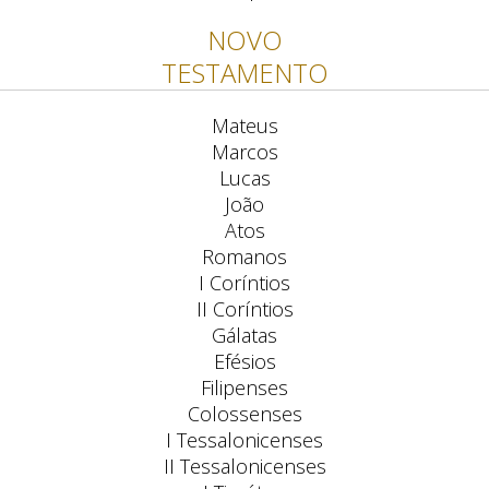
NOVO
TESTAMENTO
Mateus
Marcos
Lucas
João
Atos
Romanos
I Coríntios
II Coríntios
Gálatas
Efésios
Filipenses
Colossenses
I Tessalonicenses
II Tessalonicenses