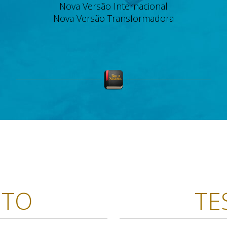
Nova Versão Internacional
Nova Versão Transformadora
NTO
TE