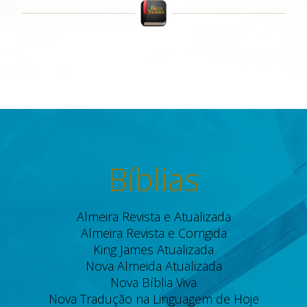
Bíblias
Almeira Revista e Atualizada
Almeira Revista e Corrigida
King James Atualizada
Nova Almeida Atualizada
Nova Bíblia Viva
Nova Tradução na Linguagem de Hoje