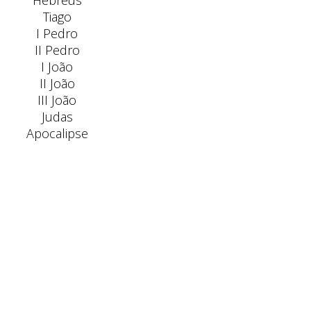
Hebreus
Tiago
I Pedro
II Pedro
I João
II João
III João
Judas
Apocalipse