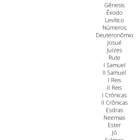
Gênesis
Êxodo
Levítico
Números
Deuteronômio
Josué
Juízes
Rute
I Samuel
II Samuel
I Reis
II Reis
I Crônicas
II Crônicas
Esdras
Neemias
Ester
Jó