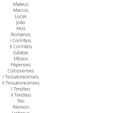
Mateus
Marcos
Lucas
João
Atos
Romanos
I Coríntios
II Coríntios
Gálatas
Efésios
Filipenses
Colossenses
I Tessalonicenses
II Tessalonicenses
I Timóteo
II Timóteo
Tito
Filemon