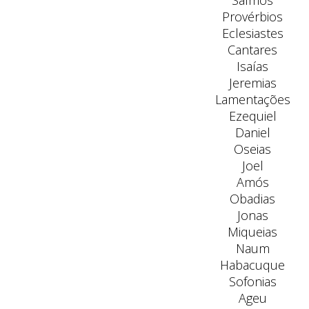
Salmos
Provérbios
Eclesiastes
Cantares
Isaías
Jeremias
Lamentações
Ezequiel
Daniel
Oseias
Joel
Amós
Obadias
Jonas
Miqueias
Naum
Habacuque
Sofonias
Ageu