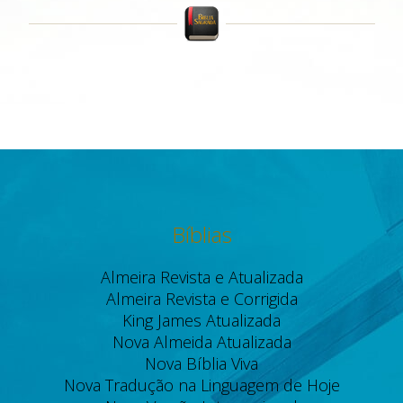
Bíblias
Almeira Revista e Atualizada
Almeira Revista e Corrigida
King James Atualizada
Nova Almeida Atualizada
Nova Bíblia Viva
Nova Tradução na Linguagem de Hoje