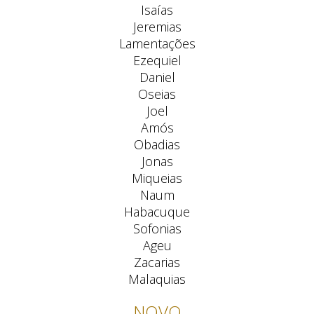
Isaías
Jeremias
Lamentações
Ezequiel
Daniel
Oseias
Joel
Amós
Obadias
Jonas
Miqueias
Naum
Habacuque
Sofonias
Ageu
Zacarias
Malaquias
NOVO