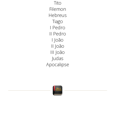
Tito
Filemon
Hebreus
Tiago
I Pedro
II Pedro
I João
II João
III João
Judas
Apocalipse