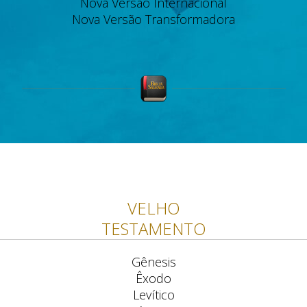
Nova Versão Internacional
Nova Versão Transformadora
VELHO
TESTAMENTO
Gênesis
Êxodo
Levítico