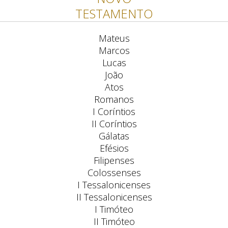
TESTAMENTO
Mateus
Marcos
Lucas
João
Atos
Romanos
I Coríntios
II Coríntios
Gálatas
Efésios
Filipenses
Colossenses
I Tessalonicenses
II Tessalonicenses
I Timóteo
II Timóteo