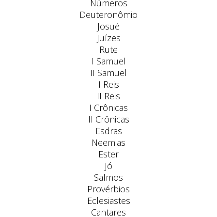
Números
Deuteronômio
Josué
Juízes
Rute
I Samuel
II Samuel
I Reis
II Reis
I Crônicas
II Crônicas
Esdras
Neemias
Ester
Jó
Salmos
Provérbios
Eclesiastes
Cantares