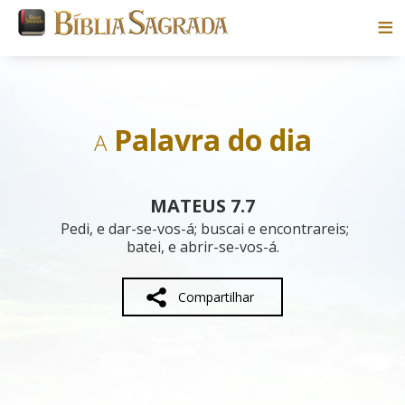
Bíblias
Livros
Palavra do dia
A
Pesquisar
MATEUS 7.7
Blog
Pedi, e dar-se-vos-á; buscai e encontrareis;
batei, e abrir-se-vos-á.
Parceiros
Compartilhar
Sobre