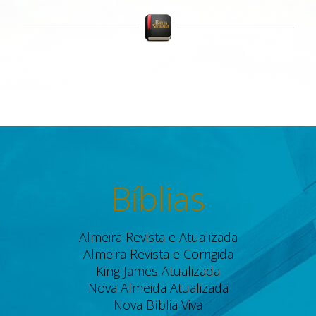
Bíblias
Almeira Revista e Atualizada
Almeira Revista e Corrigida
King James Atualizada
Nova Almeida Atualizada
Nova Bíblia Viva