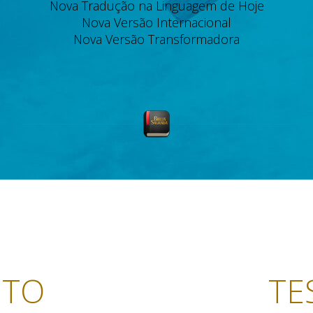
Nova Tradução na Linguagem de Hoje
Nova Versão Internacional
Nova Versão Transformadora
NTO
TE