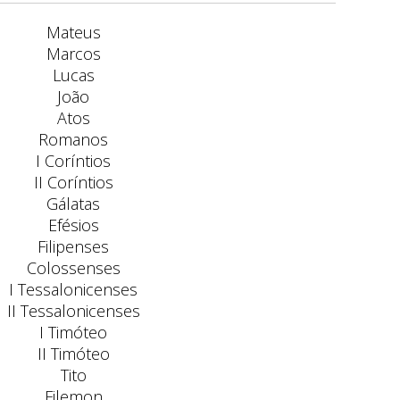
Mateus
Marcos
Lucas
João
Atos
Romanos
I Coríntios
II Coríntios
Gálatas
Efésios
Filipenses
Colossenses
I Tessalonicenses
II Tessalonicenses
I Timóteo
II Timóteo
Tito
Filemon