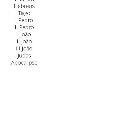
Hebreus
Tiago
I Pedro
II Pedro
I João
II João
III João
Judas
Apocalipse