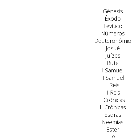
Gênesis
Êxodo
Levítico
Números
Deuteronômio
Josué
Juízes
Rute
I Samuel
II Samuel
I Reis
II Reis
I Crônicas
II Crônicas
Esdras
Neemias
Ester
Jó