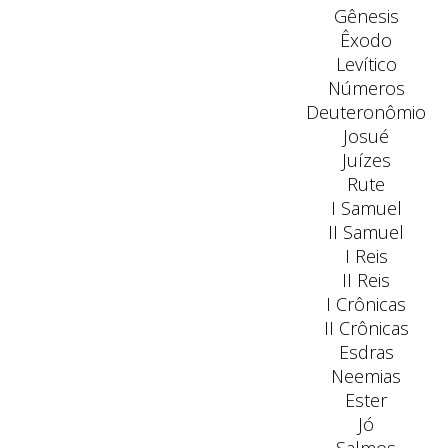
Gênesis
Êxodo
Levítico
Números
Deuteronômio
Josué
Juízes
Rute
I Samuel
II Samuel
I Reis
II Reis
I Crônicas
II Crônicas
Esdras
Neemias
Ester
Jó