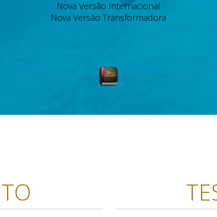
Nova Versão Internacional
Nova Versão Transformadora
NTO
TE