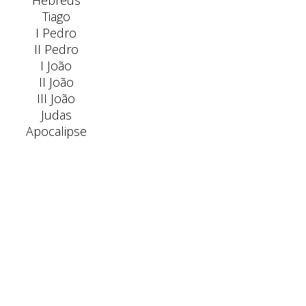
Hebreus
Tiago
I Pedro
II Pedro
I João
II João
III João
Judas
Apocalipse