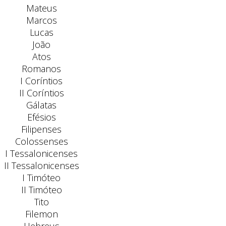
Mateus
Marcos
Lucas
João
Atos
Romanos
I Coríntios
II Coríntios
Gálatas
Efésios
Filipenses
Colossenses
I Tessalonicenses
II Tessalonicenses
I Timóteo
II Timóteo
Tito
Filemon