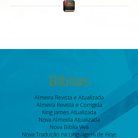
Bíblias
Almeira Revista e Atualizada
Almeira Revista e Corrigida
King James Atualizada
Nova Almeida Atualizada
Nova Bíblia Viva
Nova Tradução na Linguagem de Hoje