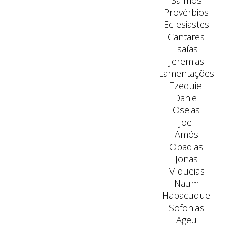
Salmos
Provérbios
Eclesiastes
Cantares
Isaías
Jeremias
Lamentações
Ezequiel
Daniel
Oseias
Joel
Amós
Obadias
Jonas
Miqueias
Naum
Habacuque
Sofonias
Ageu