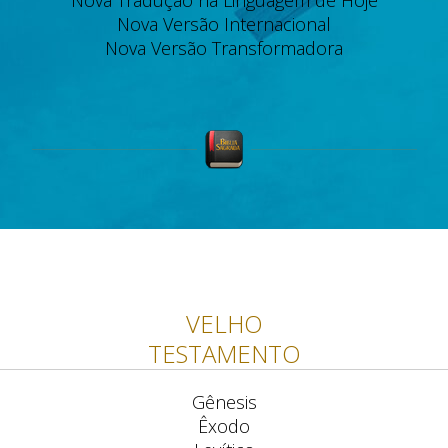
Nova Tradução na Linguagem de Hoje
Nova Versão Internacional
Nova Versão Transformadora
VELHO
TESTAMENTO
Gênesis
Êxodo