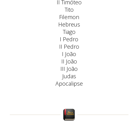
II Timóteo
Tito
Filemon
Hebreus
Tiago
I Pedro
II Pedro
I João
II João
III João
Judas
Apocalipse