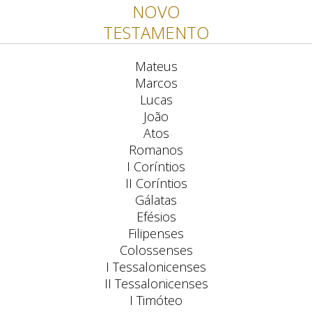
NOVO
TESTAMENTO
Mateus
Marcos
Lucas
João
Atos
Romanos
I Coríntios
II Coríntios
Gálatas
Efésios
Filipenses
Colossenses
I Tessalonicenses
II Tessalonicenses
I Timóteo