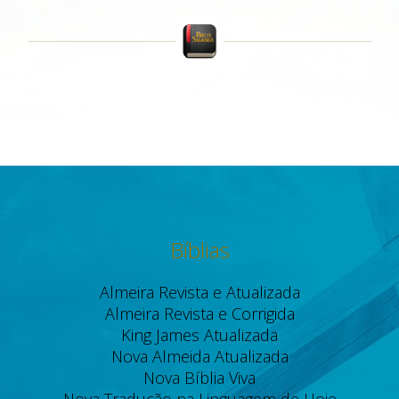
Bíblias
Almeira Revista e Atualizada
Almeira Revista e Corrigida
King James Atualizada
Nova Almeida Atualizada
Nova Bíblia Viva