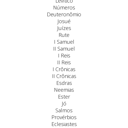
Levítico
Números
Deuteronômio
Josué
Juízes
Rute
I Samuel
II Samuel
I Reis
II Reis
I Crônicas
II Crônicas
Esdras
Neemias
Ester
Jó
Salmos
Provérbios
Eclesiastes