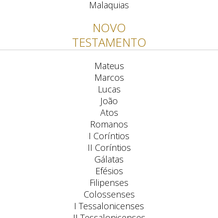
Malaquias
NOVO
TESTAMENTO
Mateus
Marcos
Lucas
João
Atos
Romanos
I Coríntios
II Coríntios
Gálatas
Efésios
Filipenses
Colossenses
I Tessalonicenses
II Tessalonicenses