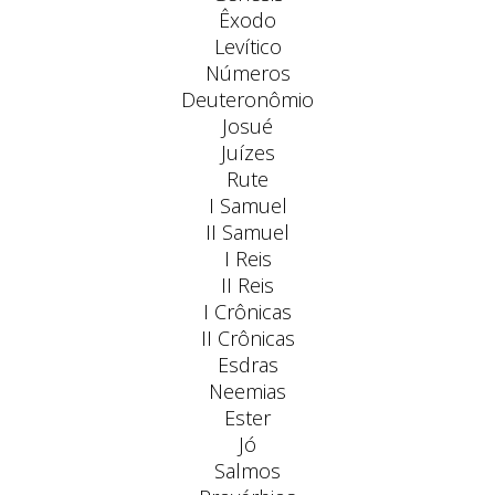
Êxodo
Levítico
Números
Deuteronômio
Josué
Juízes
Rute
I Samuel
II Samuel
I Reis
II Reis
I Crônicas
II Crônicas
Esdras
Neemias
Ester
Jó
Salmos