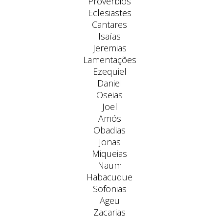
Provérbios
Eclesiastes
Cantares
Isaías
Jeremias
Lamentações
Ezequiel
Daniel
Oseias
Joel
Amós
Obadias
Jonas
Miqueias
Naum
Habacuque
Sofonias
Ageu
Zacarias