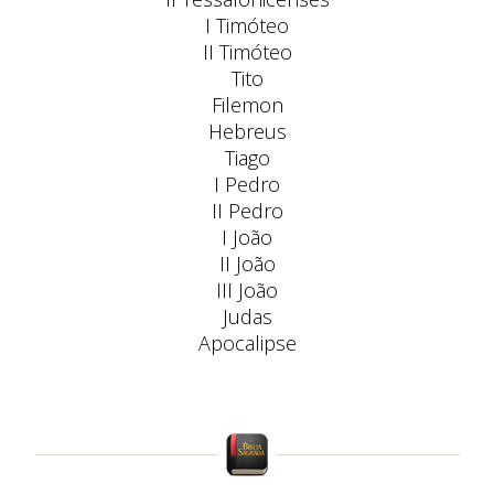
I Timóteo
II Timóteo
Tito
Filemon
Hebreus
Tiago
I Pedro
II Pedro
I João
II João
III João
Judas
Apocalipse