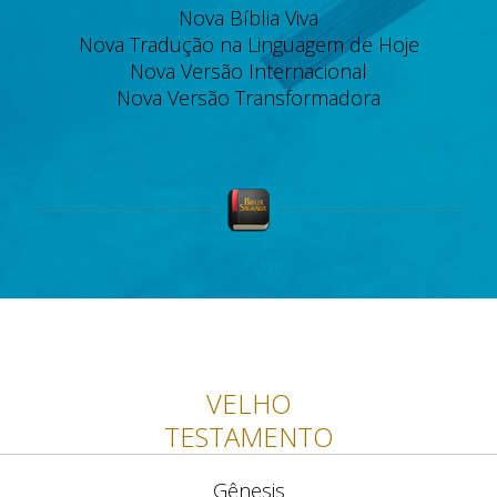
Nova Bíblia Viva
Nova Tradução na Linguagem de Hoje
Nova Versão Internacional
Nova Versão Transformadora
VELHO
TESTAMENTO
Gênesis