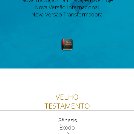
Nova Tradução na Linguagem de Hoje
Nova Versão Internacional
Nova Versão Transformadora
VELHO
TESTAMENTO
Gênesis
Êxodo